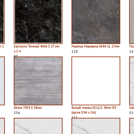
м 1
Кастилло Темный 4046 S 27 мм
Мрамор Марквина 0694 SL 27мм
Пл
1.2 м
228
16
93
Бетон 7093 E 38мм
Белый глянец 0111/1 38мм R9
Гра
254
(кусок 0.94 х 0.6)
53
111