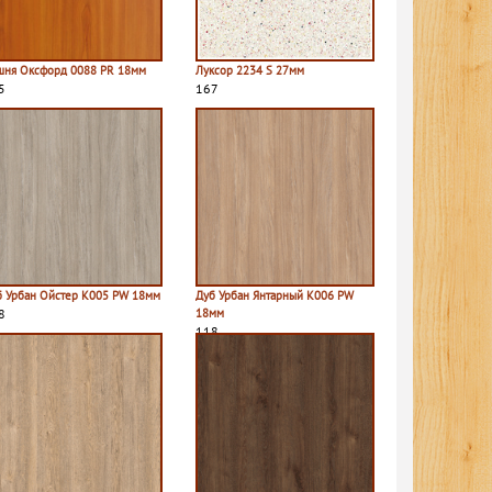
шня Оксфорд 0088 PR 18мм
Луксор 2234 S 27мм
5
167
б Урбан Ойстер K005 PW 18мм
Дуб Урбан Янтарный K006 PW
8
18мм
118