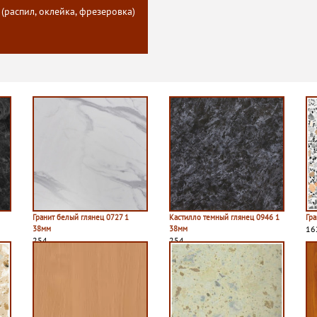
 (распил, оклейка, фрезеровка)
Гранит белый глянец 0727 1
Кастилло темный глянец 0946 1
Гр
38мм
38мм
16
254
254