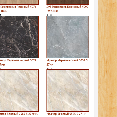
б Экспрессив Песочный K076
Дуб Экспрессив Бронзовый K090
 18мм
PW 18мм
8
118
амор Марквина черный 3029
Мрамор Марквина синий 3034 S
27мм
27мм
2
167
амор Бежевый 9585 S 27 мм 1
Мрамор Бежевый 9585 S 27 мм