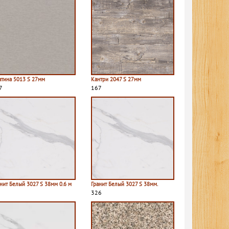
атина 5013 S 27мм
Кантри 2047 S 27мм
7
167
нит Белый 3027 S 38мм 0.6 м
Гранит Белый 3027 S 38мм.
326