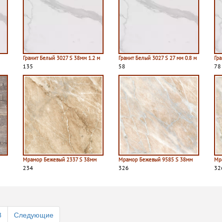
м
Гранит Белый 3027 S 38мм 1.2 м
Гранит Белый 3027 S 27 мм 0.8 м
Гра
135
58
78
Мрамор Бежевый 2337 S 38мм
Мрамор Бежевый 9585 S 38мм
Мр
234
326
32
8
Следующие