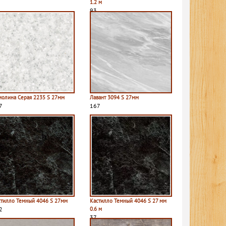
1.2 м
93
молина Серая 2235 S 27мм
Лавант 3094 S 27мм
7
167
стилло Темный 4046 S 27мм
Кастилло Темный 4046 S 27 мм
2
0.6 м
37