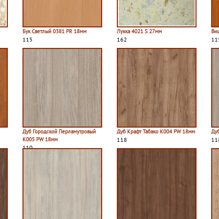
Бук Светлый 0381 PR 18мм
Лукка 4021 S 27мм
Ви
115
162
11
Дуб Городской Перламутровый
Дуб Крафт Табако K004 PW 18мм
Ду
K005 PW 18мм
118
11
110