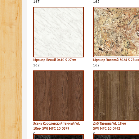
167
162
Мрамор Белый 0410 S 27мм
Мрамор Золотой 3024 S 27мм
162
162
Ясень Королевский темный WL
Дуб Таверна WL 18мм
10мм SWI_MFC_10_0379
SWI_MFC_10_0442
0
0