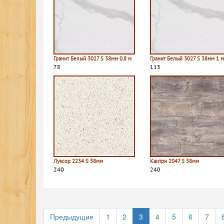
Гранит Белый 3027 S 38мм 0.8 м
Гранит Белый 3027 S 38мм 1 
78
113
Луксор 2234 S 38мм
Кантри 2047 S 38мм
240
240
Предыдущие
1
2
3
4
5
6
7