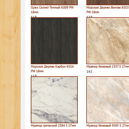
Орех Селект Темный K009 PW
Морское Дерево Винтаж K015
18мм
PW 18мм
118
118
Морское Дерево Карбон K016
Мрамор Бежевый 2337 S 27м
PW 18мм
162
118
Мрамор греческий 2384 S 27мм
Мрамор Бежевый 9585 S 27м