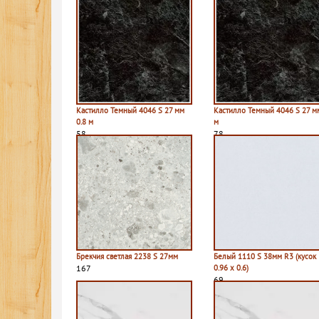
Кастилло Темный 4046 S 27 мм
Кастилло Темный 4046 S 27 м
0.8 м
м
58
78
Брекчия светлая 2238 S 27мм
Белый 1110 S 38мм R3 (кусок
167
0.96 х 0.6)
69