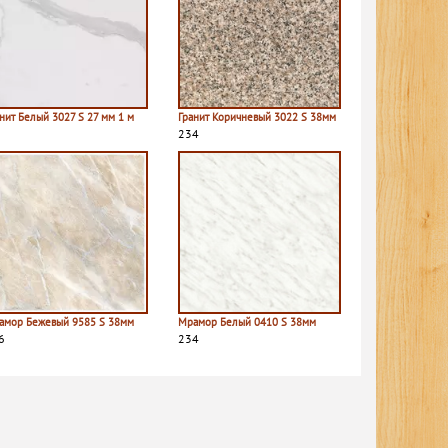
нит Белый 3027 S 27 мм 1 м
Гранит Коричневый 3022 S 38мм
234
амор Бежевый 9585 S 38мм
Мрамор Белый 0410 S 38мм
6
234