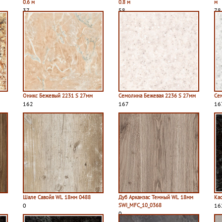
0.6 м
0.8 м
м
37
58
78
Оникс Бежевый 2231 S 27мм
Семолина Бежевая 2236 S 27мм
Се
162
167
16
Шале Савойя WL 18мм 0488
Дуб Арканзас Темный WL 18мм
Ка
0
SWI_MFC_10_0368
16
0