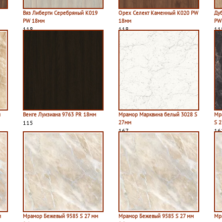
Вяз Либерти Серебряный K019
Орех Селект Каменный K020 PW
Ду
PW 18мм
18мм
PW
118
118
11
м
Венге Луизиана 9763 PR 18мм
Мрамор Марквина белый 3028 S
Мр
115
27мм
S 
167
16
м
Мрамор Бежевый 9585 S 27 мм
Мрамор Бежевый 9585 S 27 мм
Мр