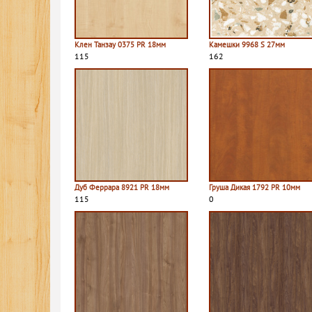
Клен Танзау 0375 PR 18мм
Камешки 9968 S 27мм
115
162
Дуб Феррара 8921 PR 18мм
Груша Дикая 1792 PR 10мм
115
0