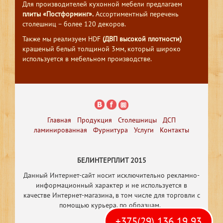
Для производителей кухонной мебели предлагаем
плиты «Постформинг».
Ассортиментный перечень
столешниц – более 120 декоров.
Также мы реализуем HDF
(ДВП высокой плотности)
крашеный белый толщиной 3мм, который широко
используется в мебельном производстве.
Главная
Продукция
Столешницы
ДСП
ламинированная
Фурнитура
Услуги
Контакты
БЕЛИНТЕРПЛИТ 2015
Данный Интернет-сайт носит исключительно рекламно-
информационный характер и не используется в
качестве Интернет-магазина, в том числе
для торговли с
помощью курьера, по образцам.
+375(29) 136 19 93
Р
азработка