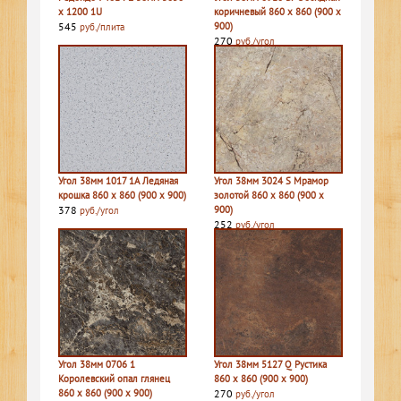
х 1200 1U
коричневый 860 х 860 (900 х
545
900)
руб./плита
270
руб./угол
Угол 38мм 1017 1A Ледяная
Угол 38мм 3024 S Мрамор
крошка 860 х 860 (900 х 900)
золотой 860 х 860 (900 х
378
900)
руб./угол
252
руб./угол
Угол 38мм 0706 1
Угол 38мм 5127 Q Рустика
Королевский опал глянец
860 х 860 (900 х 900)
860 х 860 (900 х 900)
270
руб./угол