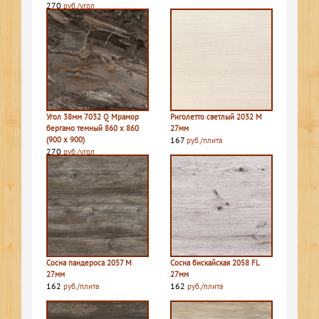
270
руб./угол
Угол 38мм 7032 Q Мрамор
Риголетто светлый 2032 M
бергамо темный 860 х 860
27мм
(900 х 900)
167
руб./плита
270
руб./угол
Сосна пандероса 2057 M
Сосна бискайская 2058 FL
27мм
27мм
162
162
руб./плита
руб./плита