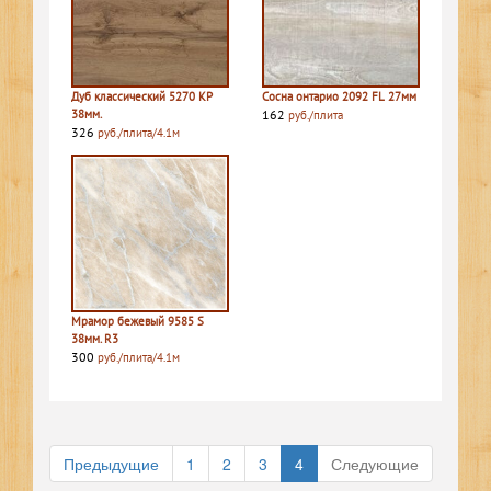
Дуб классический 5270 КР
Сосна онтарио 2092 FL 27мм
38мм.
162
руб./плита
326
руб./плита/4.1м
Мрамор бежевый 9585 S
38мм. R3
300
руб./плита/4.1м
Предыдущие
1
2
3
4
Следующие