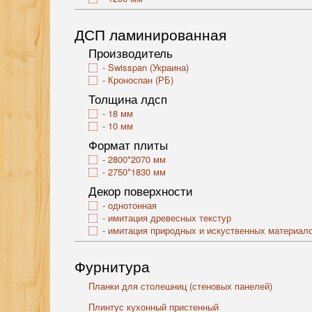
ДСП ламинированная
Производитель
Swisspan (Украина)
Кроноспан (РБ)
Толщина лдсп
18 мм
10 мм
Формат плиты
2800*2070 мм
2750*1830 мм
Декор поверхности
однотонная
имитация древесных текстур
имитация природных и искуственных материал
Фурнитура
Планки для столешниц (стеновых панелей)
Плинтус кухонный пристенный