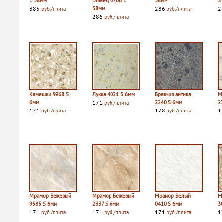
1 38мм
глянец 0706 1
38мм
S
385
38мм
286
2
руб./плита
руб./плита
286
руб./плита
Камешки 9968 S
Лукка 4021 S 6мм
Брекчия антика
М
6мм
171
2240 S 6мм
2
руб./плита
171
178
1
руб./плита
руб./плита
Мрамор Бежевый
Мрамор Бежевый
Мрамор Белый
М
9585 S 6мм
2337 S 6мм
0410 S 6мм
3
171
171
171
1
руб./плита
руб./плита
руб./плита