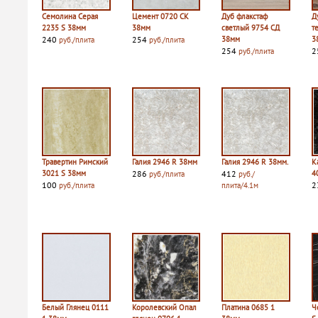
Семолина Серая
Цемент 0720 СК
Дуб флакстаф
Д
2235 S 38мм
38мм
светлый 9754 СД
т
240
254
38мм
3
руб./плита
руб./плита
254
2
руб./плита
Травертин Римский
Галия 2946 R 38мм
Галия 2946 R 38мм.
К
3021 S 38мм
286
412
4
руб./плита
руб./
100
2
руб./плита
плита/4.1м
Белый Глянец 0111
Королевский Опал
Платина 0685 1
Ч