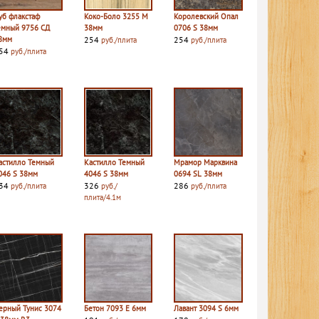
уб флакстаф
Коко-Боло 3255 M
Королевский Опал
емный 9756 СД
38мм
0706 S 38мм
8мм
254
254
руб./плита
руб./плита
54
руб./плита
астилло Темный
Кастилло Темный
Мрамор Марквина
046 S 38мм
4046 S 38мм
0694 SL 38мм
34
326
286
руб./плита
руб./
руб./плита
плита/4.1м
ерный Тунис 3074
Бетон 7093 E 6мм
Лавант 3094 S 6мм