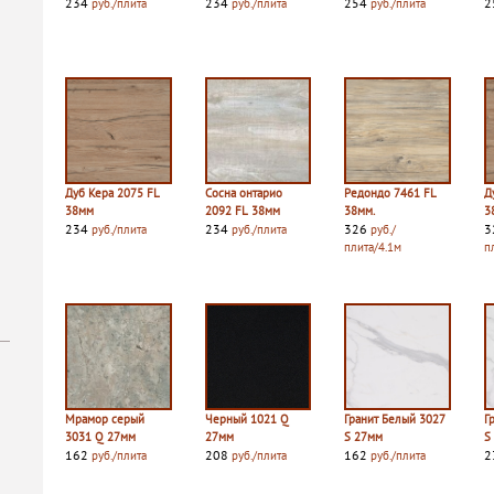
234
234
254
2
руб./плита
руб./плита
руб./плита
Дуб Кера 2075 FL
Сосна онтарио
Редондо 7461 FL
Д
38мм
2092 FL 38мм
38мм.
3
234
234
326
3
руб./плита
руб./плита
руб./
плита/4.1м
п
Мрамор серый
Черный 1021 Q
Гранит Белый 3027
Г
3031 Q 27мм
27мм
S 27мм
S
162
208
162
2
руб./плита
руб./плита
руб./плита