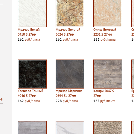
Мрамор Белый
Мрамор Золотой
Оникс Бежевый
С
0410 S 27мм
3024 S 27мм
2231 S 27мм
2
162
162
162
1
руб./плита
руб./плита
руб./плита
Кастилло Темный
Мрамор Марквина
Кантри 2047 S
Б
4046 S 27мм
0694 SL 27мм
27мм
2
ов
162
228
167
1
руб./плита
руб./плита
руб./плита