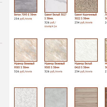
Бетон 7093 E 38мм
Гранит Белый 3027
Гранит Коричневый
Л
254
S 38мм.
3022 S 38мм
3
руб./плита
326
234
2
руб./
руб./плита
плита/4.1м
Мрамор Бежевый
Мрамор Бежевый
Мрамор Белый
М
9585 S 38мм
9585 S 38мм
0410 S 38мм
3
326
326
234
2
руб./плита
руб./плита
руб./плита