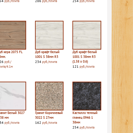
54
286
254
руб./плита
руб./плита
руб./плита
уб кера 2075 FL
Дуб крафт белый
Дуб крафт белый
8мм.
1001 S 38мм R3
1001 S 38мм R3
26
234
(1.58 х 0.6)
руб./
руб./плита
121
лита/4.1м
руб./плита
ранит Белый 3027
Гранит Коричневый
Кастилло темный
 38 мм
3022 S 27мм
глянец 0946 1
34
162
38мм
руб./плита
руб./плита
254
руб./плита