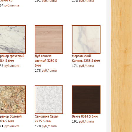
 38мм R3
191
178
руб./плита
руб./плита
34
руб./плита
рамор греческий
Дуб сонома
Мароканский
384 S 6мм
светлый 3230 S
Камень 2233 S 6мм
78
6мм
171
руб./плита
руб./плита
178
руб./плита
рамор Золотой
Семолина Серая
Венге 0314 S 6мм
024 S 6мм
2235 S 6мм
191
руб./плита
71
178
руб./плита
руб./плита