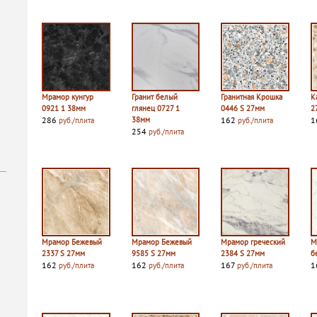
Мрамор кунгур
Гранит белый
Гранитная Крошка
К
0921 1 38мм
глянец 0727 1
0446 S 27мм
2
286
38мм
162
1
руб./плита
руб./плита
254
руб./плита
Мрамор Бежевый
Мрамор Бежевый
Мрамор греческий
М
2337 S 27мм
9585 S 27мм
2384 S 27мм
б
162
162
167
1
руб./плита
руб./плита
руб./плита