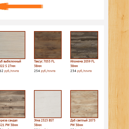
уб выбеленный
Таксус 7053 FL
Ипонема 2059 FL
022 S 27мм
38мм
38мм
62
254
234
руб./плита
руб./плита
руб./плита
ереза сандал
Этна 2323 BST
Дуб светлый 2073
521 PW 38мм
38мм
PW 38мм