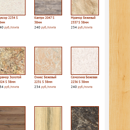
уксор 2234 S
Кантри 2047 S
Мрамор Бежевый
8мм
38мм
2337 S 38мм
40
240
234
руб./плита
руб./плита
руб./плита
рамор Золотой
Оникс Бежевый
Семолина Бежевая
024 S 38мм
2231 S 38мм
2236 S 38мм
34
234
240
руб./плита
руб./плита
руб./плита