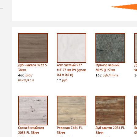
Дуб ниагара 0232 S
Агат светлый 937
Мрамор черный
Д
38мм
MT 27 мм R9 (кусок
3025 Q 27мм
9
460
0.4 х 0.6 м)
162
1
руб./
руб./плита
12
плита/4.1м
руб.
Сосна бискайская
Редондо 7461 FL
Дуб каштан 2074 FL
Б
2058 FL 38мм
38мм
38мм
0