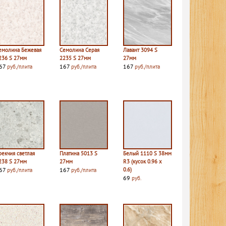
емолина Бежевая
Семолина Серая
Лавант 3094 S
236 S 27мм
2235 S 27мм
27мм
67
167
167
руб./плита
руб./плита
руб./плита
рекчия светлая
Платина 5013 S
Белый 1110 S 38мм
238 S 27мм
27мм
R3 (кусок 0.96 х
67
167
0.6)
руб./плита
руб./плита
69
руб.