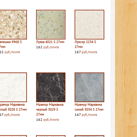
амешки 9968 S
Лукка 4021 S 27мм
Луксор 2234 S
7мм
162
27мм
руб./плита
62
167
руб./плита
руб./плита
рамор Марквина
Мрамор Марквина
Мрамор Марквина
елый 3028 S 27мм
черный 3029 S
синий 3034 S 27мм
67
27мм
167
руб./плита
руб./плита
162
руб./плита