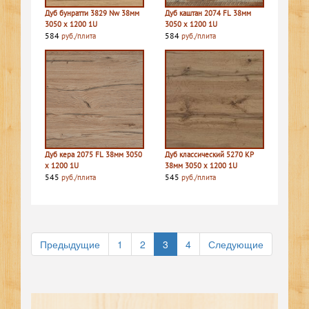
Дуб бунратти 3829 Nw 38мм
Дуб каштан 2074 FL 38мм
3050 х 1200 1U
3050 х 1200 1U
584
584
руб./плита
руб./плита
Дуб кера 2075 FL 38мм 3050
Дуб классический 5270 КР
х 1200 1U
38мм 3050 х 1200 1U
545
545
руб./плита
руб./плита
Предыдущие
1
2
3
4
Следующие