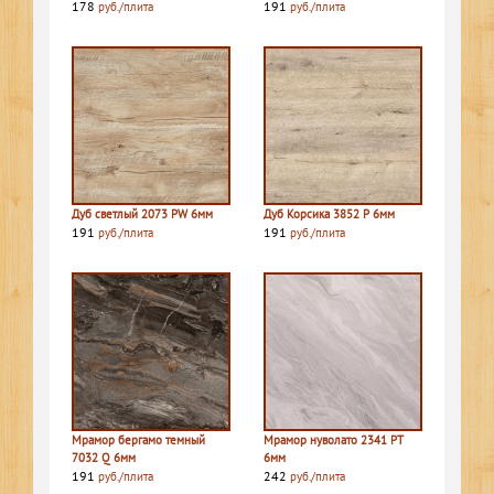
178
191
руб./плита
руб./плита
Дуб светлый 2073 PW 6мм
Дуб Корсика 3852 P 6мм
191
191
руб./плита
руб./плита
Мрамор бергамо темный
Мрамор нуволато 2341 PT
7032 Q 6мм
6мм
191
242
руб./плита
руб./плита