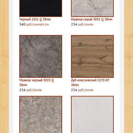
Черный 1021 Q 38мм.
Мрамор серый 3031 Q 38мм
340
234
руб./плита/4.1м
руб./плита
Мрамор черный 3025 Q
Дуб классический 5270 КР
38мм
38мм
234
234
руб./плита
руб./плита