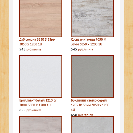
Дуб сонома 3230 S 38мм
Сосна винтажная 7050 M
3050 х 1200 1U
38мм 3050 х 1200 1U
545
545
руб./плита
руб./плита
Бриллиант белый 1210 Br
Бриллиант светло-серый
38мм 3050 х 1200 1U
1205 Br 38мм 3050 х 1200
658
1U
руб./плита
658
руб./плита