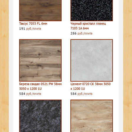
Таксус 7053 FL 6мм
Черный кристалл глянец
191
7103 1A 6мм
руб./плита
286
руб./плита
Береза сандал 0521 PW 38мм
Цемент 0720 CK 38мм 3050
3050 х 1200 1U
х 1200 1U
584
584
руб./плита
руб./плита