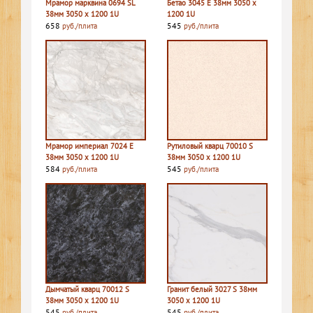
Мрамор марквина 0694 SL
Бетао 3045 E 38мм 3050 х
38мм 3050 х 1200 1U
1200 1U
658
545
руб./плита
руб./плита
Мрамор империал 7024 E
Рутиловый кварц 70010 S
38мм 3050 х 1200 1U
38мм 3050 х 1200 1U
584
545
руб./плита
руб./плита
Дымчатый кварц 70012 S
Гранит белый 3027 S 38мм
38мм 3050 х 1200 1U
3050 х 1200 1U
545
545
руб./плита
руб./плита