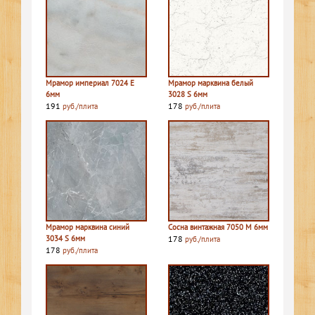
Мрамор империал 7024 E
Мрамор марквина белый
6мм
3028 S 6мм
191
178
руб./плита
руб./плита
Мрамор марквина синий
Сосна винтажная 7050 M 6мм
3034 S 6мм
178
руб./плита
178
руб./плита