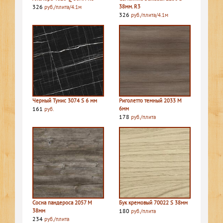
326
38мм. R3
руб./плита/4.1м
326
руб./плита/4.1м
Черный Тунис 3074 S 6 мм
Риголетто темный 2033 M
161
6мм
руб.
178
руб./плита
Сосна пандероса 2057 M
Бук кремовый 70022 S 38мм
38мм
180
руб./плита
234
руб./плита