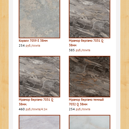
Коралл 7059 E 38мм
Мрамор бергамо 7031 Q
254
38мм
руб./плита
385
руб./плита
Мрамор бергамо 7031 Q
Мрамор бергамо темный
38мм.
7032 Q 38мм
460
254
руб./плита/4.1м
руб./плита