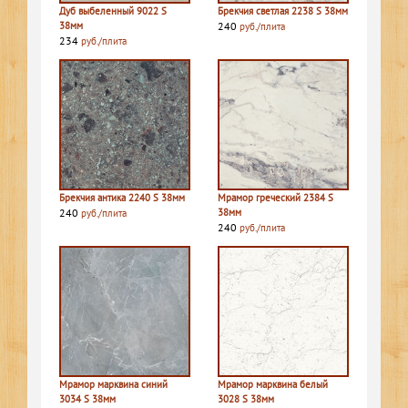
Дуб выбеленный 9022 S
Брекчия светлая 2238 S 38мм
38мм
240
руб./плита
234
руб./плита
Брекчия антика 2240 S 38мм
Мрамор греческий 2384 S
240
38мм
руб./плита
240
руб./плита
Мрамор марквина синий
Мрамор марквина белый
3034 S 38мм
3028 S 38мм