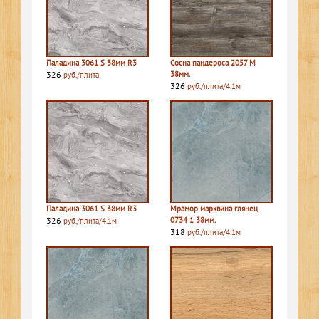
Паладина 3061 S 38мм R3
Сосна пандероса 2057 M
326
38мм.
руб./плита
326
руб./плита/4.1м
Паладина 3061 S 38мм R3
Мрамор марквина глянец
326
0734 1 38мм.
руб./плита/4.1м
318
руб./плита/4.1м