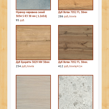
Мрамор марквина синий
Дуб Вотан 7052 FL 38мм
3034 S R3 38 мм ( 1.2х0.6)
286
руб./плита
95
руб.
Дуб Бунратти 3829 NW 38мм
Дуб Вотан 7052 FL 38мм.
254
412
руб./плита
руб./плита/4.1м