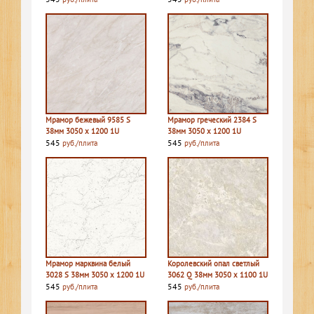
Мрамор бежевый 9585 S
Мрамор греческий 2384 S
38мм 3050 х 1200 1U
38мм 3050 х 1200 1U
545
545
руб./плита
руб./плита
Мрамор марквина белый
Королевский опал светлый
3028 S 38мм 3050 х 1200 1U
3062 Q 38мм 3050 х 1100 1U
545
545
руб./плита
руб./плита