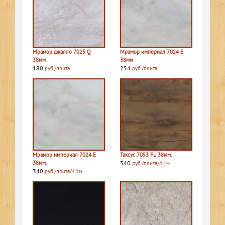
Мрамор джалло 7025 Q
Мрамор империал 7024 E
38мм
38мм
180
254
руб./плита
руб./плита
Мрамор империал 7024 E
Таксус 7053 FL 38мм.
38мм.
340
руб./плита/4.1м
340
руб./плита/4.1м