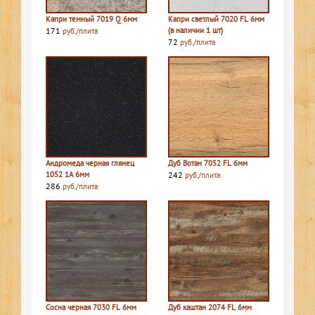
Капри темный 7019 Q 6мм
Капри светлый 7020 FL 6мм
171
(в наличии 1 шт)
руб./плита
72
руб./плита
Андромеда черная глянец
Дуб Вотан 7052 FL 6мм
1052 1A 6мм
242
руб./плита
286
руб./плита
Сосна черная 7030 FL 6мм
Дуб каштан 2074 FL 6мм