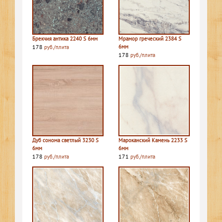
Брекчия антика 2240 S 6мм
Мрамор греческий 2384 S
178
6мм
руб./плита
178
руб./плита
Дуб сонома светлый 3230 S
Мароканский Камень 2233 S
6мм
6мм
178
171
руб./плита
руб./плита