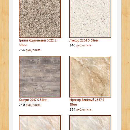
Гранит Коричневый 3022 S
Луксор 2234 S 38мм
38мм
240
руб./плита
234
руб./плита
Кантри 2047 S 38мм
Мрамор Бежевый 2337 S
240
38мм
руб./плита
234
руб./плита