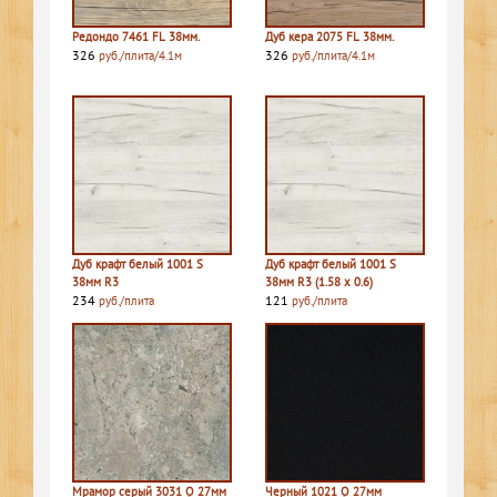
Редондо 7461 FL 38мм.
Дуб кера 2075 FL 38мм.
326
326
руб./плита/4.1м
руб./плита/4.1м
Дуб крафт белый 1001 S
Дуб крафт белый 1001 S
38мм R3
38мм R3 (1.58 х 0.6)
234
121
руб./плита
руб./плита
Мрамор серый 3031 Q 27мм
Черный 1021 Q 27мм