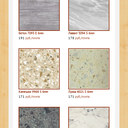
Бетон 7093 E 6мм
Лавант 3094 S 6мм
191
178
руб./плита
руб./плита
Камешки 9968 S 6мм
Лукка 4021 S 6мм
171
171
руб./плита
руб./плита