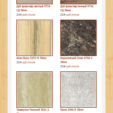
Дуб флакстаф светлый 9754
Дуб флакстаф темный 9756
СД 38мм
СД 38мм
254
254
руб./плита
руб./плита
Коко-Боло 3255 M 38мм
Королевский Опал 0706 S
254
38мм
руб./плита
254
руб./плита
Травертин Римский 3021 S
Галия 2946 R 38мм