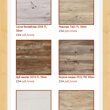
Сосна бискайская 2058 FL
Редондо 7461 FL 38мм
38мм
234
руб./плита
234
руб./плита
Дуб каштан 2074 FL 38мм
Береза сандал 0521 PW 38мм
254
254
руб./плита
руб./плита