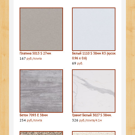
Платина 5013 S 27мм
Белый 1110 S 38мм R3 (кусок
167
0.96 х 0.6)
руб./плита
69
руб.
Бетон 7093 E 38мм
Гранит Белый 3027 S 38мм.
254
326
руб./плита
руб./плита/4.1м