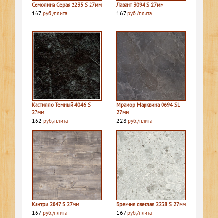
Семолина Серая 2235 S 27мм
Лавант 3094 S 27мм
167
167
руб./плита
руб./плита
Кастилло Темный 4046 S
Мрамор Марквина 0694 SL
27мм
27мм
162
228
руб./плита
руб./плита
Кантри 2047 S 27мм
Брекчия светлая 2238 S 27мм
167
167
руб./плита
руб./плита