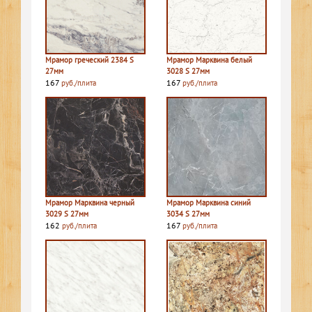
Мрамор греческий 2384 S
Мрамор Марквина белый
27мм
3028 S 27мм
167
167
руб./плита
руб./плита
Мрамор Марквина черный
Мрамор Марквина синий
3029 S 27мм
3034 S 27мм
162
167
руб./плита
руб./плита