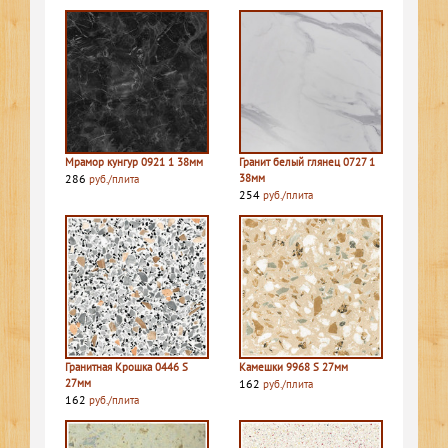
Мрамор кунгур 0921 1 38мм
Гранит белый глянец 0727 1
286
38мм
руб./плита
254
руб./плита
Гранитная Крошка 0446 S
Камешки 9968 S 27мм
27мм
162
руб./плита
162
руб./плита