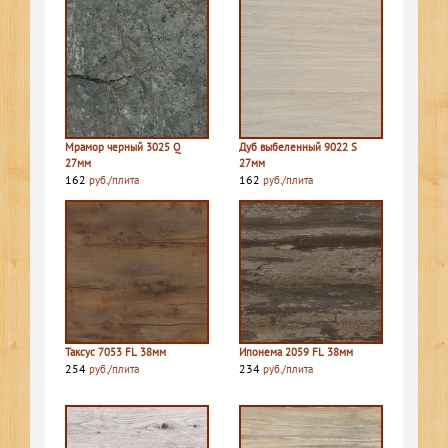
Мрамор черный 3025 Q
Дуб выбеленный 9022 S
27мм
27мм
162
162
руб./плита
руб./плита
Таксус 7053 FL 38мм
Ипонема 2059 FL 38мм
254
234
руб./плита
руб./плита