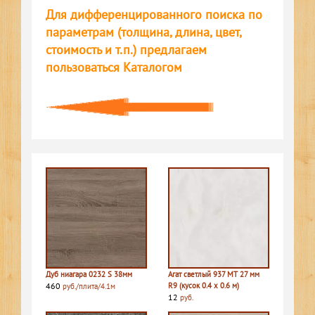
Для дифференцированного поиска по
параметрам (толщина, длина, цвет,
стоимость и т.п.) предлагаем
пользоваться Каталогом
Дуб ниагара 0232 S 38мм
Агат светлый 937 MT 27 мм
460
R9 (кусок 0.4 х 0.6 м)
руб./плита/4.1м
12
руб.