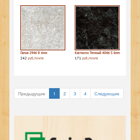
Галия 2946 R 6мм
Кастилло Темный 4046 S 6мм
242
171
руб./плита
руб./плита
Предыдущие
1
2
3
4
Следующие