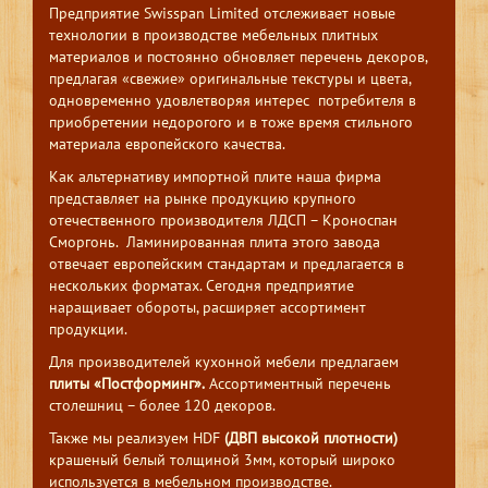
Предприятие Swisspan Limited отслеживает новые
технологии в производстве мебельных плитных
материалов и постоянно обновляет перечень декоров,
предлагая «свежие» оригинальные текстуры и цвета,
одновременно удовлетворяя интерес потребителя в
приобретении недорогого и в тоже время стильного
материала европейского качества.
Как альтернативу импортной плите наша фирма
представляет на рынке продукцию крупного
отечественного производителя ЛДСП – Кроноспан
Сморгонь. Ламинированная плита этого завода
отвечает европейским стандартам и предлагается в
нескольких форматах. Сегодня предприятие
наращивает обороты, расширяет ассортимент
продукции.
Для производителей кухонной мебели предлагаем
плиты «Постформинг».
Ассортиментный перечень
столешниц – более 120 декоров.
Также мы реализуем HDF
(ДВП высокой плотности)
крашеный белый толщиной 3мм, который широко
используется в мебельном производстве.