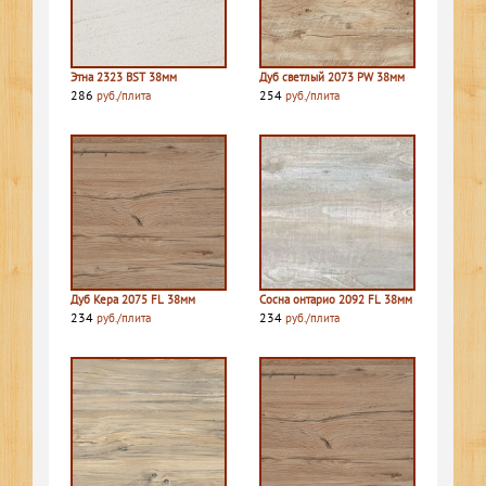
Этна 2323 BST 38мм
Дуб светлый 2073 PW 38мм
286
254
руб./плита
руб./плита
Дуб Кера 2075 FL 38мм
Сосна онтарио 2092 FL 38мм
234
234
руб./плита
руб./плита