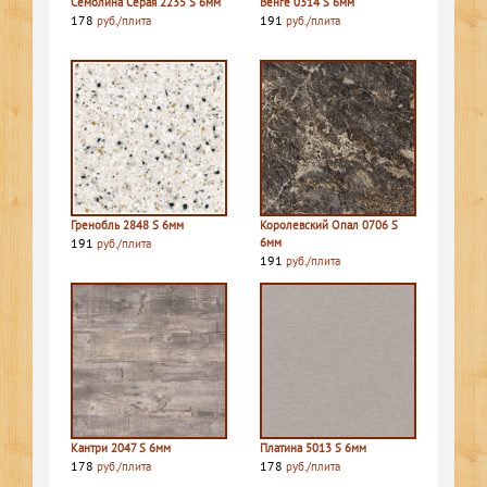
Семолина Серая 2235 S 6мм
Венге 0314 S 6мм
178
191
руб./плита
руб./плита
Гренобль 2848 S 6мм
Королевский Опал 0706 S
191
6мм
руб./плита
191
руб./плита
Кантри 2047 S 6мм
Платина 5013 S 6мм
178
178
руб./плита
руб./плита