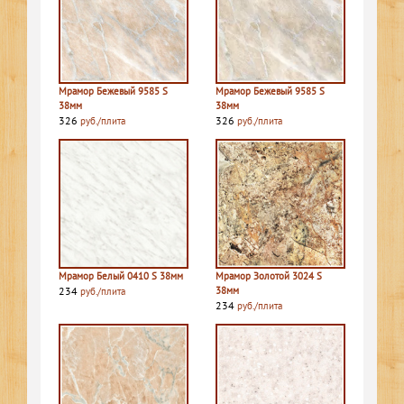
Мрамор Бежевый 9585 S
Мрамор Бежевый 9585 S
38мм
38мм
326
326
руб./плита
руб./плита
Мрамор Белый 0410 S 38мм
Мрамор Золотой 3024 S
234
38мм
руб./плита
234
руб./плита