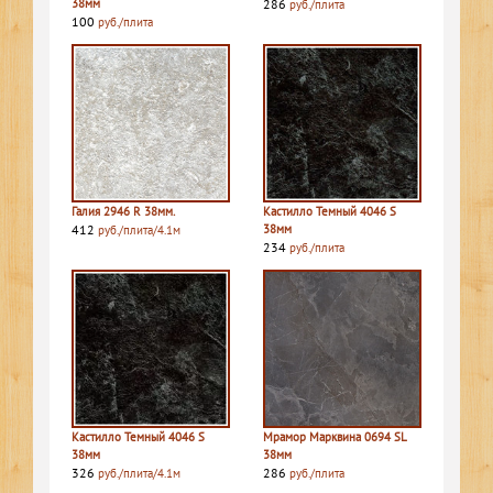
38мм
286
руб./плита
100
руб./плита
Галия 2946 R 38мм.
Кастилло Темный 4046 S
412
38мм
руб./плита/4.1м
234
руб./плита
Кастилло Темный 4046 S
Мрамор Марквина 0694 SL
38мм
38мм
326
286
руб./плита/4.1м
руб./плита