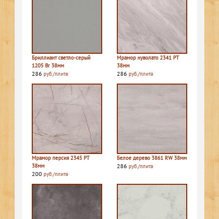
Бриллиант светло-серый
Мрамор нуволато 2341 PT
1205 Br 38мм
38мм
286
286
руб./плита
руб./плита
Мрамор персия 2345 PT
Белое дерево 3861 RW 38мм
38мм
286
руб./плита
200
руб./плита