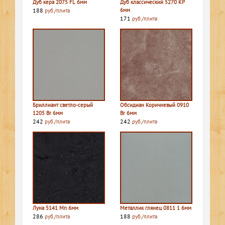
Дуб кера 2075 FL 6мм
Дуб классический 5270 КР
188
6мм
руб./плита
171
руб./плита
Бриллиант светло-серый
Обсидиан Коричневый 0910
1205 Br 6мм
Br 6мм
242
242
руб./плита
руб./плита
Луна 5141 Mn 6мм
Металлик глянец 0811 1 6мм
286
188
руб./плита
руб./плита