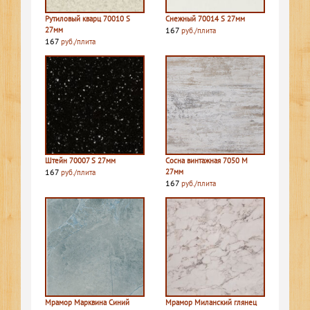
Рутиловый кварц 70010 S
Снежный 70014 S 27мм
27мм
167
руб./плита
167
руб./плита
Штейн 70007 S 27мм
Сосна винтажная 7050 M
167
27мм
руб./плита
167
руб./плита
Мрамор Марквина Синий
Мрамор Миланский глянец