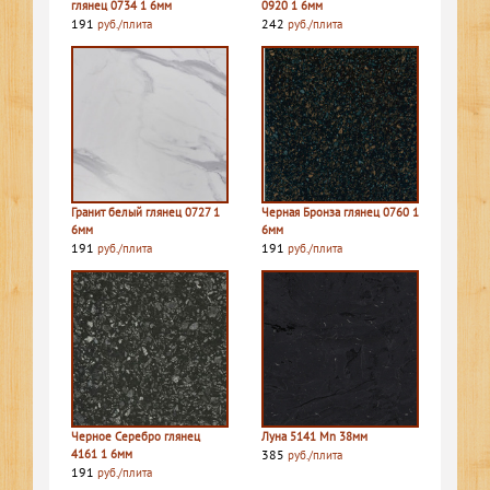
глянец 0734 1 6мм
0920 1 6мм
191
242
руб./плита
руб./плита
Гранит белый глянец 0727 1
Черная Бронза глянец 0760 1
6мм
6мм
191
191
руб./плита
руб./плита
Черное Серебро глянец
Луна 5141 Mn 38мм
4161 1 6мм
385
руб./плита
191
руб./плита