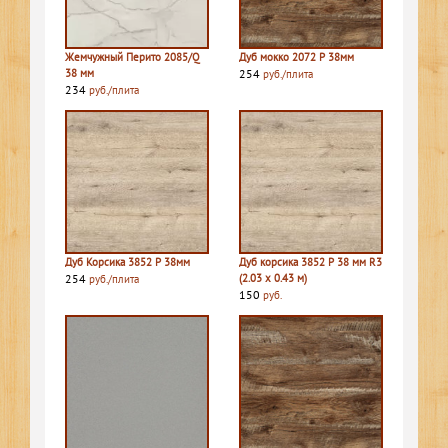
Жемчужный Перито 2085/Q
Дуб мокко 2072 P 38мм
38 мм
254
руб./плита
234
руб./плита
Дуб Корсика 3852 P 38мм
Дуб корсика 3852 P 38 мм R3
254
(2.03 х 0.43 м)
руб./плита
150
руб.