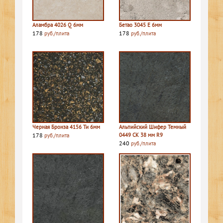
Аламбра 4026 Q 6мм
Бетао 3045 E 6мм
178
178
руб./плита
руб./плита
Черная Бронза 4156 Ти 6мм
Альпийский Шифер Темный
178
0449 СК 38 мм R9
руб./плита
240
руб./плита