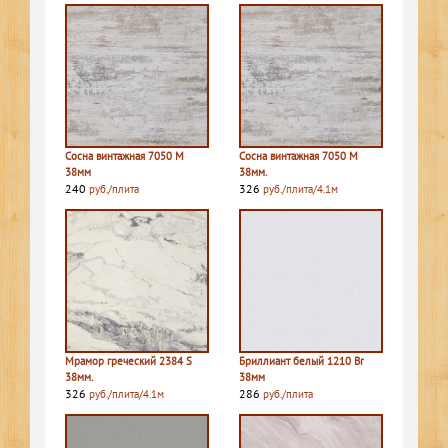
Сосна винтажная 7050 M
Сосна винтажная 7050 M
38мм
38мм.
240
326
руб./плита
руб./плита/4.1м
Мрамор греческий 2384 S
Бриллиант белый 1210 Br
38мм.
38мм
326
286
руб./плита/4.1м
руб./плита