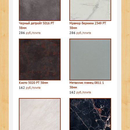
Черный детройт 5016 PT
Мрамор бернини 2349 PT
38мм
38мм
286
286
руб./плита
руб./плита
Киото 5020 PT 38мм
Металлик глянец 0811 1
162
38мм
руб./плита
162
руб./плита