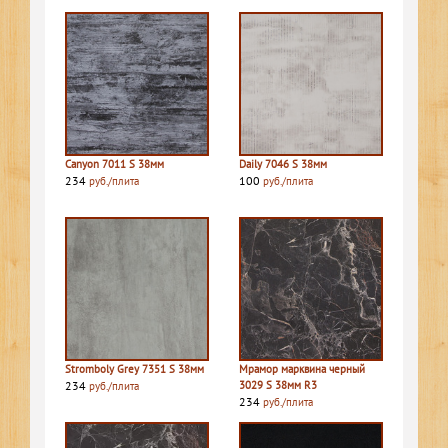
Canyon 7011 S 38мм
Daily 7046 S 38мм
234
100
руб./плита
руб./плита
Stromboly Grey 7351 S 38мм
Мрамор марквина черный
234
3029 S 38мм R3
руб./плита
234
руб./плита