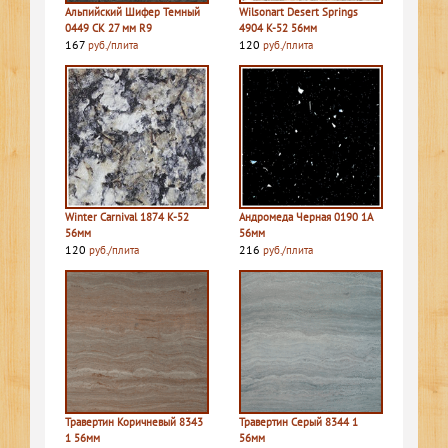
Альпийский Шифер Темный
Wilsonart Desert Springs
0449 СК 27 мм R9
4904 K-52 56мм
167
120
руб./плита
руб./плита
Winter Carnival 1874 K-52
Андромеда Черная 0190 1A
56мм
56мм
120
216
руб./плита
руб./плита
Травертин Коричневый 8343
Травертин Серый 8344 1
1 56мм
56мм