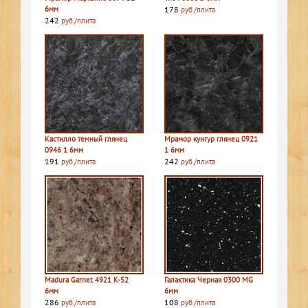
6мм
178
руб./плита
242
руб./плита
Кастилло темный глянец
Мрамор кунгур глянец 0921
0946 1 6мм
1 6мм
191
242
руб./плита
руб./плита
Madura Garnet 4921 K-52
Галактика Черная 0300 MG
6мм
6мм
286
108
руб./плита
руб./плита