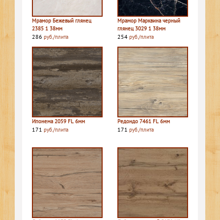
Мрамор Бежевый глянец
Мрамор Марквина черный
2385 1 38мм
глянец 3029 1 38мм
286
254
руб./плита
руб./плита
Ипонема 2059 FL 6мм
Редондо 7461 FL 6мм
171
171
руб./плита
руб./плита