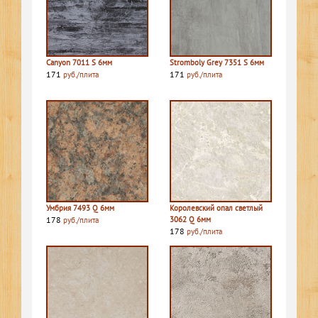
Canyon 7011 S 6мм
Stromboly Grey 7351 S 6мм
171
171
руб./плита
руб./плита
Умбрия 7493 Q 6мм
Королевский опал светлый
178
3062 Q 6мм
руб./плита
178
руб./плита