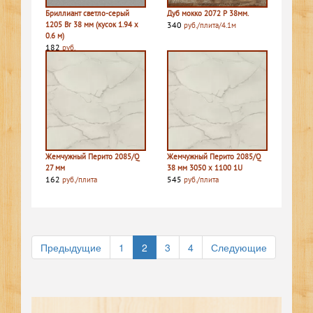
Бриллиант светло-серый
Дуб мокко 2072 P 38мм.
1205 Br 38 мм (кусок 1.94 х
340
руб./плита/4.1м
0.6 м)
182
руб.
Жемчужный Перито 2085/Q
Жемчужный Перито 2085/Q
27 мм
38 мм 3050 х 1100 1U
162
545
руб./плита
руб./плита
Предыдущие
1
2
3
4
Следующие