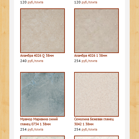
120
120
руб./плита
руб./плита
Аламбра 4026 Q 38мм
Аламбра 4026 1 38мм
240
254
руб./плита
руб./плита
Мрамор Марквина синий
Семолина Бежевая глянец
глянец 0734 1 38мм
3042 1 38мм
254
254
руб./плита
руб./плита