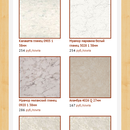
Калакатта глянец 0905 1
Мрамор марквина белый
38мм
глянец 3028 1 38мм
254
254
руб./плита
руб./плита
Мрамор миланский глянец
Аламбра 4026 Q 27мм
0920 1 38мм
167
руб./плита
286
руб./плита