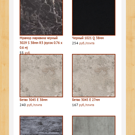
Мрамор марквина черный
Черный 1021 Q 38мм
3029 S 38мм R3 (кусок 0.76 х
254
руб./плита
0.6 м)
55
руб.
Бетао 3045 E 38мм
Бетао 3045 E 27мм
240
167
руб./плита
руб./плита