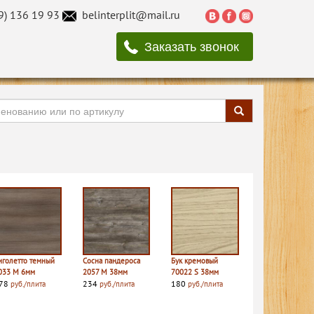
9) 136 19 93
belinterplit@mail.ru
Заказать звонок
иголетто темный
Сосна пандероса
Бук кремовый
033 M 6мм
2057 M 38мм
70022 S 38мм
78
234
180
руб./плита
руб./плита
руб./плита