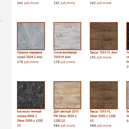
242
242
242
руб./плита
руб./плита
руб./плита
Мрамор марквина
Сосна винтажная
Таксус 7053 FL 6мм
Ч
синий 3034 S 6мм
7050 M 6мм
191
г
руб./плита
178
178
6
руб./плита
руб./плита
2
Кастилло темный
Дуб светлый 2073
Таксус 7053 FL
Б
глянец 0946 1
PW 38мм 3050 х
38мм 3050 х 1200
3
38мм 3050 х 1200
1200 1U
1U
5
1U
584
584
руб./плита
руб./плита