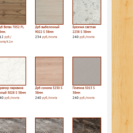
уб Вотан 7052 FL
Дуб выбеленный
Брекчия светлая
8мм.
9022 S 38мм
2238 S 38мм
12
234
240
руб./
руб./плита
руб./плита
лита/4.1м
рамор марквина
Дуб сонома 3230 S
Платина 5013 S
елый 3028 S 38мм
38мм
38мм
40
240
240
руб./плита
руб./плита
руб./плита