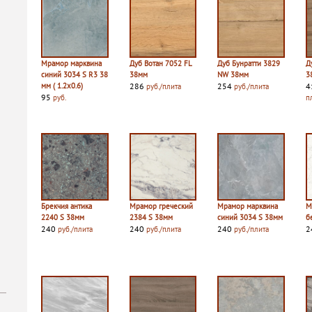
Мрамор марквина
Дуб Вотан 7052 FL
Дуб Бунратти 3829
Д
синий 3034 S R3 38
38мм
NW 38мм
3
мм ( 1.2х0.6)
286
254
4
руб./плита
руб./плита
95
руб.
п
Брекчия антика
Мрамор греческий
Мрамор марквина
М
2240 S 38мм
2384 S 38мм
синий 3034 S 38мм
б
240
240
240
2
руб./плита
руб./плита
руб./плита