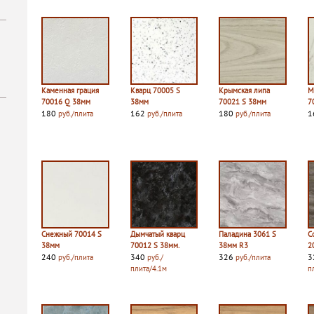
Каменная грация
Кварц 70005 S
Крымская липа
М
70016 Q 38мм
38мм
70021 S 38мм
7
180
162
180
1
руб./плита
руб./плита
руб./плита
Снежный 70014 S
Дымчатый кварц
Паладина 3061 S
С
38мм
70012 S 38мм.
38мм R3
2
240
340
326
3
руб./плита
руб./
руб./плита
плита/4.1м
п