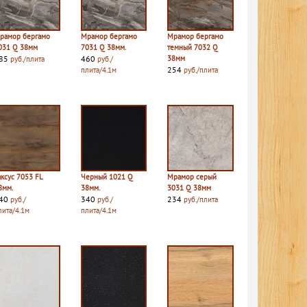
рамор бергамо
Мрамор бергамо
Мрамор бергамо
031 Q 38мм
7031 Q 38мм.
темный 7032 Q
85
460
38мм
руб./плита
руб./
254
плита/4.1м
руб./плита
аксус 7053 FL
Черный 1021 Q
Мрамор серый
8мм.
38мм.
3031 Q 38мм
40
340
234
руб./
руб./
руб./плита
лита/4.1м
плита/4.1м