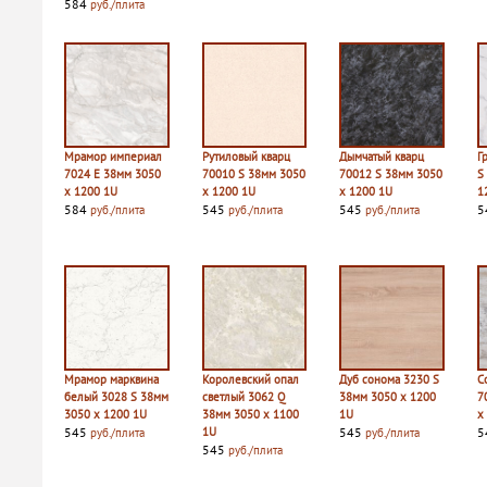
584
руб./плита
Мрамор империал
Рутиловый кварц
Дымчатый кварц
Г
7024 E 38мм 3050
70010 S 38мм 3050
70012 S 38мм 3050
S
х 1200 1U
х 1200 1U
х 1200 1U
1
584
545
545
5
руб./плита
руб./плита
руб./плита
Мрамор марквина
Королевский опал
Дуб сонома 3230 S
С
белый 3028 S 38мм
светлый 3062 Q
38мм 3050 х 1200
7
3050 х 1200 1U
38мм 3050 х 1100
1U
х
545
1U
545
5
руб./плита
руб./плита
545
руб./плита