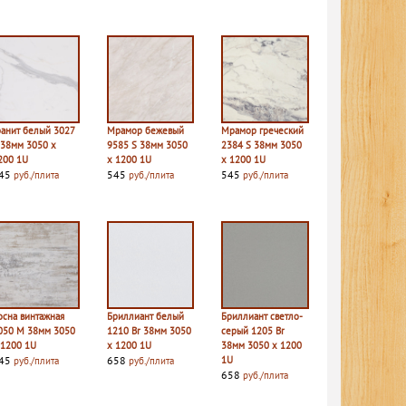
ранит белый 3027
Мрамор бежевый
Мрамор греческий
 38мм 3050 х
9585 S 38мм 3050
2384 S 38мм 3050
200 1U
х 1200 1U
х 1200 1U
45
545
545
руб./плита
руб./плита
руб./плита
осна винтажная
Бриллиант белый
Бриллиант светло-
050 M 38мм 3050
1210 Br 38мм 3050
серый 1205 Br
 1200 1U
х 1200 1U
38мм 3050 х 1200
45
658
1U
руб./плита
руб./плита
658
руб./плита