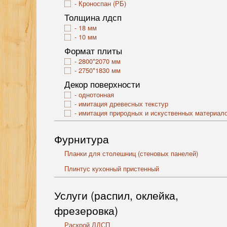
Кроноспан (РБ)
Толщина лдсп
18 мм
10 мм
Формат плиты
2800*2070 мм
2750*1830 мм
Декор поверхности
однотонная
имитация древесных текстур
имитация природных и искуственных материал
Фурнитура
Планки для столешниц (стеновых панелей)
Плинтус кухонный пристенный
Услуги (распил, оклейка,
фрезеровка)
Раскрой ЛДСП