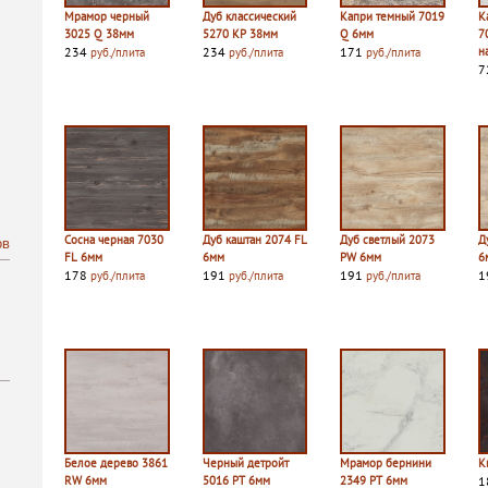
Мрамор черный
Дуб классический
Капри темный 7019
К
3025 Q 38мм
5270 КР 38мм
Q 6мм
7
234
234
171
н
руб./плита
руб./плита
руб./плита
7
Сосна черная 7030
Дуб каштан 2074 FL
Дуб светлый 2073
Д
ов
FL 6мм
6мм
PW 6мм
6
178
191
191
1
руб./плита
руб./плита
руб./плита
Белое дерево 3861
Черный детройт
Мрамор бернини
К
RW 6мм
5016 PT 6мм
2349 PT 6мм
1