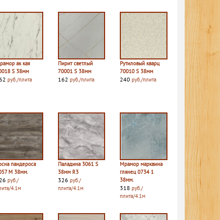
рамор ак кая
Пирит светлый
Рутиловый кварц
0018 S 38мм
70001 S 38мм
70010 S 38мм
62
162
240
руб./плита
руб./плита
руб./плита
осна пандероса
Паладина 3061 S
Мрамор марквина
057 M 38мм.
38мм R3
глянец 0734 1
26
326
38мм.
руб./
руб./
318
лита/4.1м
плита/4.1м
руб./
плита/4.1м