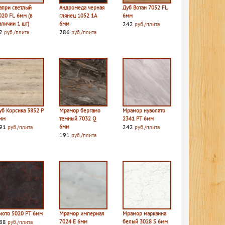
апри светлый
Андромеда черная
Дуб Вотан 7052 FL
020 FL 6мм (в
глянец 1052 1A
6мм
аличии 1 шт)
6мм
242
руб./плита
2
286
руб./плита
руб./плита
уб Корсика 3852 P
Мрамор бергамо
Мрамор нуволато
мм
темный 7032 Q
2341 PT 6мм
91
6мм
242
руб./плита
руб./плита
191
руб./плита
иото 5020 PT 6мм
Мрамор империал
Мрамор марквина
88
7024 E 6мм
белый 3028 S 6мм
руб./плита