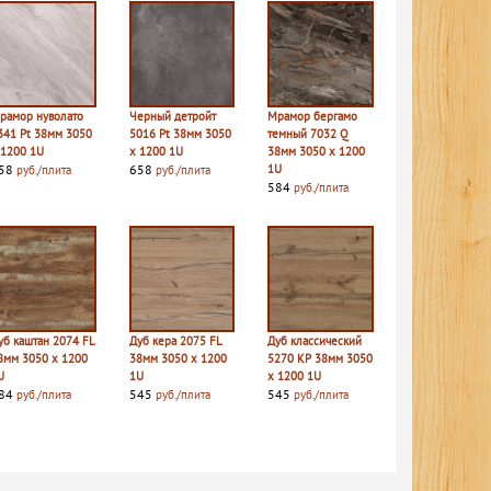
рамор нуволато
Черный детройт
Мрамор бергамо
341 Pt 38мм 3050
5016 Pt 38мм 3050
темный 7032 Q
 1200 1U
х 1200 1U
38мм 3050 х 1200
58
658
1U
руб./плита
руб./плита
584
руб./плита
уб каштан 2074 FL
Дуб кера 2075 FL
Дуб классический
8мм 3050 х 1200
38мм 3050 х 1200
5270 КР 38мм 3050
U
1U
х 1200 1U
84
545
545
руб./плита
руб./плита
руб./плита