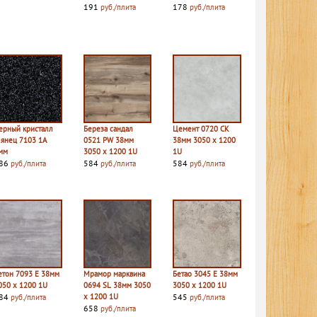
191
178
руб./плита
руб./плита
ерный кристалл
Береза сандал
Цемент 0720 CK
лянец 7103 1A
0521 PW 38мм
38мм 3050 х 1200
мм
3050 х 1200 1U
1U
86
584
584
руб./плита
руб./плита
руб./плита
етон 7093 E 38мм
Мрамор марквина
Бетао 3045 E 38мм
050 х 1200 1U
0694 SL 38мм 3050
3050 х 1200 1U
84
х 1200 1U
545
руб./плита
руб./плита
658
руб./плита