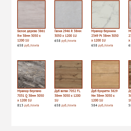
Белое дерево 3861
Галия 2946 R 38мм
Мрамор бернини
М
Rw 38мм 3050 х
3050 х 1200 1U
2349 Pt 38мм 3050
2
1200 1U
658
х 1200 1U
х
руб./плита
658
658
6
руб./плита
руб./плита
Мрамор бергамо
Дуб вотан 7052 FL
Дуб бунратти 3829
Д
7031 Q 38мм 3050
38мм 3050 х 1200
Nw 38мм 3050 х
3
х 1200 1U
1U
1200 1U
1
813
658
584
5
руб./плита
руб./плита
руб./плита