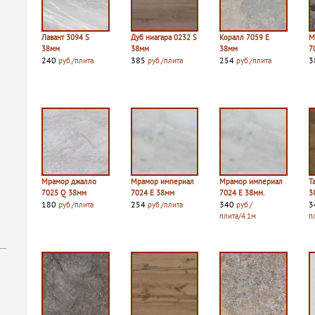
Лавант 3094 S
Дуб ниагара 0232 S
Коралл 7059 E
М
38мм
38мм
38мм
7
240
385
254
3
руб./плита
руб./плита
руб./плита
Мрамор джалло
Мрамор империал
Мрамор империал
Т
7025 Q 38мм
7024 E 38мм
7024 E 38мм.
3
180
254
340
3
руб./плита
руб./плита
руб./
плита/4.1м
п