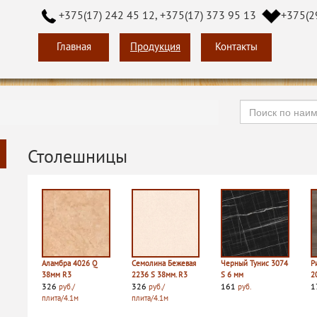
+375(17) 242 45 12, +375(17) 373 95 13
+375(2
Главная
Продукция
Контакты
Столешницы
Аламбра 4026 Q
Семолина Бежевая
Черный Тунис 3074
Р
38мм R3
2236 S 38мм. R3
S 6 мм
2
326
326
161
1
руб./
руб./
руб.
плита/4.1м
плита/4.1м