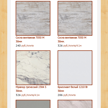
Сосна винтажная 7050 M
Сосна винтажная 7050 M
38мм
38мм.
240
326
руб./плита
руб./плита/4.1м
Мрамор греческий 2384 S
Бриллиант белый 1210 Br
38мм.
38мм
326
286
руб./плита/4.1м
руб./плита