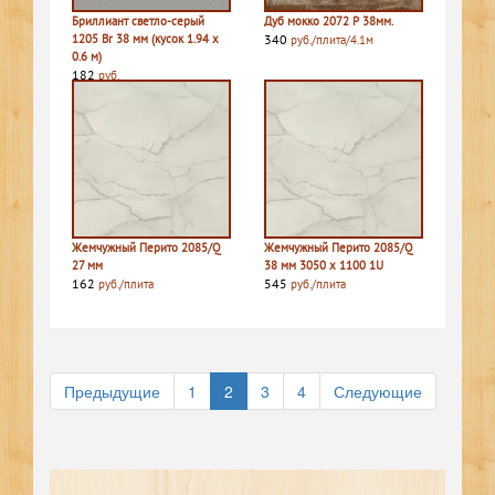
Бриллиант светло-серый
Дуб мокко 2072 P 38мм.
1205 Br 38 мм (кусок 1.94 х
340
руб./плита/4.1м
0.6 м)
182
руб.
Жемчужный Перито 2085/Q
Жемчужный Перито 2085/Q
27 мм
38 мм 3050 х 1100 1U
162
545
руб./плита
руб./плита
Предыдущие
1
2
3
4
Следующие