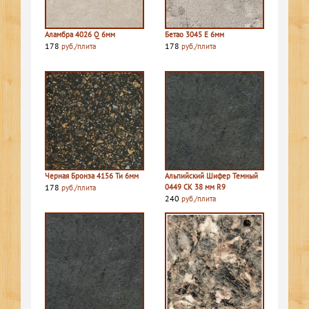
Аламбра 4026 Q 6мм
Бетао 3045 E 6мм
178
178
руб./плита
руб./плита
Черная Бронза 4156 Ти 6мм
Альпийский Шифер Темный
178
0449 СК 38 мм R9
руб./плита
240
руб./плита