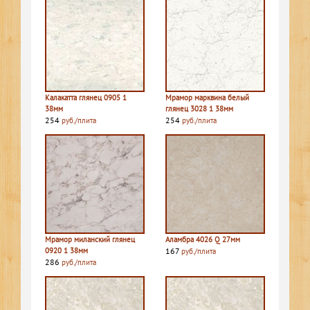
Калакатта глянец 0905 1
Мрамор марквина белый
38мм
глянец 3028 1 38мм
254
254
руб./плита
руб./плита
Мрамор миланский глянец
Аламбра 4026 Q 27мм
0920 1 38мм
167
руб./плита
286
руб./плита