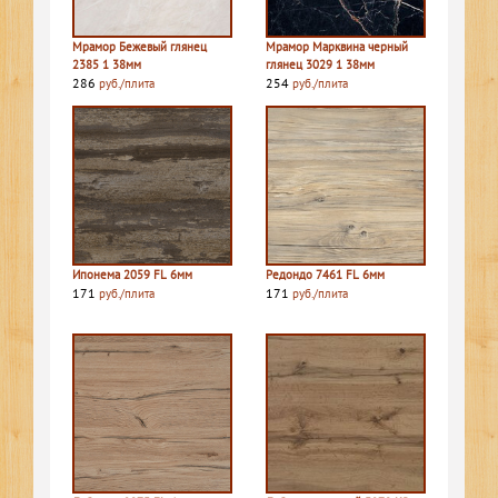
Мрамор Бежевый глянец
Мрамор Марквина черный
2385 1 38мм
глянец 3029 1 38мм
286
254
руб./плита
руб./плита
Ипонема 2059 FL 6мм
Редондо 7461 FL 6мм
171
171
руб./плита
руб./плита