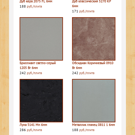
Дуб кера 2075 FL 6мм
Дуб классический 5270 КР
188
6мм
руб./плита
171
руб./плита
Бриллиант светло-серый
Обсидиан Коричневый 0910
1205 Br 6мм
Br 6мм
242
242
руб./плита
руб./плита
Луна 5141 Mn 6мм
Металлик глянец 0811 1 6мм
286
188
руб./плита
руб./плита