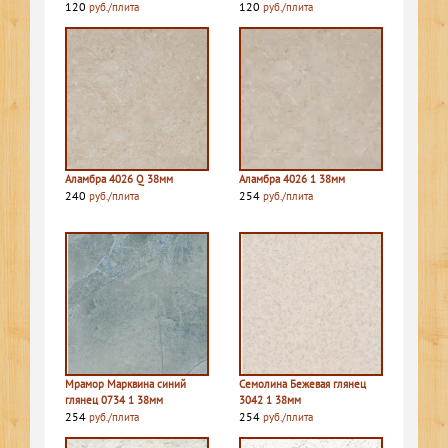
120
120
руб./плита
руб./плита
Аламбра 4026 Q 38мм
Аламбра 4026 1 38мм
240
254
руб./плита
руб./плита
Мрамор Марквина синий
Семолина Бежевая глянец
глянец 0734 1 38мм
3042 1 38мм
254
254
руб./плита
руб./плита