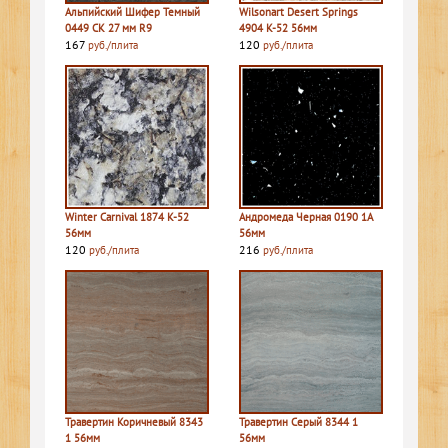
Альпийский Шифер Темный
Wilsonart Desert Springs
0449 СК 27 мм R9
4904 K-52 56мм
167
120
руб./плита
руб./плита
Winter Carnival 1874 K-52
Андромеда Черная 0190 1A
56мм
56мм
120
216
руб./плита
руб./плита
Травертин Коричневый 8343
Травертин Серый 8344 1
1 56мм
56мм