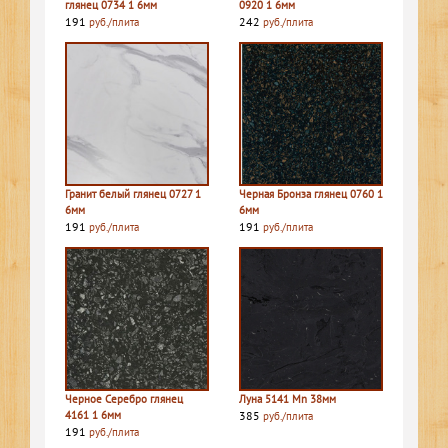
глянец 0734 1 6мм
0920 1 6мм
191
242
руб./плита
руб./плита
Гранит белый глянец 0727 1
Черная Бронза глянец 0760 1
6мм
6мм
191
191
руб./плита
руб./плита
Черное Серебро глянец
Луна 5141 Mn 38мм
4161 1 6мм
385
руб./плита
191
руб./плита