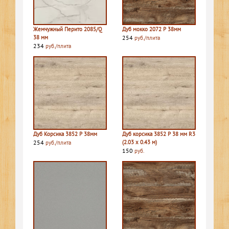
Жемчужный Перито 2085/Q
Дуб мокко 2072 P 38мм
38 мм
254
руб./плита
234
руб./плита
Дуб Корсика 3852 P 38мм
Дуб корсика 3852 P 38 мм R3
254
(2.03 х 0.43 м)
руб./плита
150
руб.