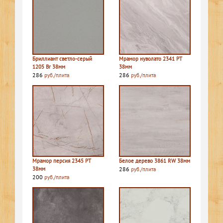
Бриллиант светло-серый
Мрамор нуволато 2341 PT
1205 Br 38мм
38мм
286
286
руб./плита
руб./плита
Мрамор персия 2345 PT
Белое дерево 3861 RW 38мм
38мм
286
руб./плита
200
руб./плита