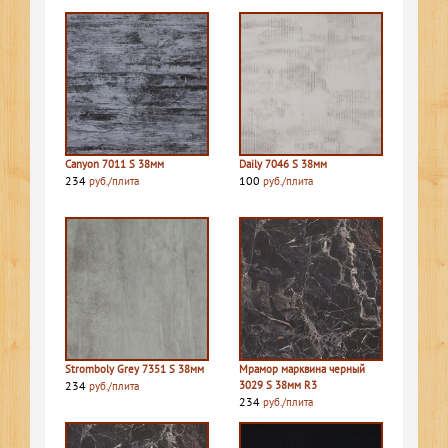
Canyon 7011 S 38мм
Daily 7046 S 38мм
234
100
руб./плита
руб./плита
Stromboly Grey 7351 S 38мм
Мрамор марквина черный
234
3029 S 38мм R3
руб./плита
234
руб./плита