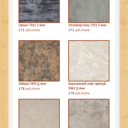
Canyon 7011 S 6мм
Stromboly Grey 7351 S 6мм
171
171
руб./плита
руб./плита
Умбрия 7493 Q 6мм
Королевский опал светлый
178
3062 Q 6мм
руб./плита
178
руб./плита