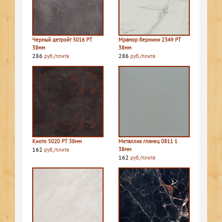
Черный детройт 5016 PT
Мрамор бернини 2349 PT
38мм
38мм
286
286
руб./плита
руб./плита
Киото 5020 PT 38мм
Металлик глянец 0811 1
162
38мм
руб./плита
162
руб./плита