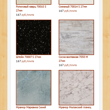
Рутиловый кварц 70010 S
Снежный 70014 S 27мм
27мм
167
руб./плита
167
руб./плита
Штейн 70007 S 27мм
Сосна винтажная 7050 M
167
27мм
руб./плита
167
руб./плита
Мрамор Марквина Синий
Мрамор Миланский глянец