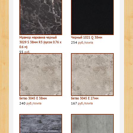
Мрамор марквина черный
Черный 1021 Q 38мм
3029 S 38мм R3 (кусок 0.76 х
254
руб./плита
0.6 м)
55
руб.
Бетао 3045 E 38мм
Бетао 3045 E 27мм
240
167
руб./плита
руб./плита