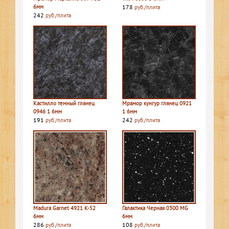
6мм
178
руб./плита
242
руб./плита
Кастилло темный глянец
Мрамор кунгур глянец 0921
0946 1 6мм
1 6мм
191
242
руб./плита
руб./плита
Madura Garnet 4921 K-52
Галактика Черная 0300 MG
6мм
6мм
286
108
руб./плита
руб./плита