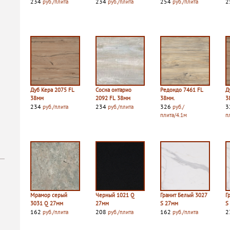
234
234
254
2
руб./плита
руб./плита
руб./плита
Дуб Кера 2075 FL
Сосна онтарио
Редондо 7461 FL
Д
38мм
2092 FL 38мм
38мм.
3
234
234
326
3
руб./плита
руб./плита
руб./
плита/4.1м
п
Мрамор серый
Черный 1021 Q
Гранит Белый 3027
Г
3031 Q 27мм
27мм
S 27мм
S
162
208
162
2
руб./плита
руб./плита
руб./плита