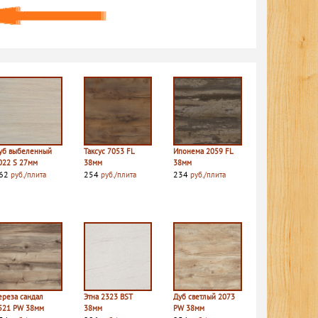
уб выбеленный
Таксус 7053 FL
Ипонема 2059 FL
022 S 27мм
38мм
38мм
62
254
234
руб./плита
руб./плита
руб./плита
ереза сандал
Этна 2323 BST
Дуб светлый 2073
521 PW 38мм
38мм
PW 38мм