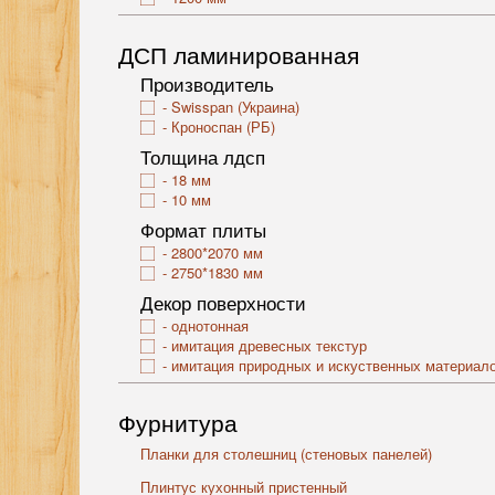
ДСП ламинированная
Производитель
Swisspan (Украина)
Кроноспан (РБ)
Толщина лдсп
18 мм
10 мм
Формат плиты
2800*2070 мм
2750*1830 мм
Декор поверхности
однотонная
имитация древесных текстур
имитация природных и искуственных материал
Фурнитура
Планки для столешниц (стеновых панелей)
Плинтус кухонный пристенный