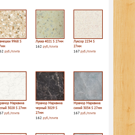
амешки 9968 S
Лукка 4021 S 27мм
Луксор 2234 S
7мм
162
27мм
руб./плита
62
167
руб./плита
руб./плита
рамор Марквина
Мрамор Марквина
Мрамор Марквина
елый 3028 S 27мм
черный 3029 S
синий 3034 S 27мм
67
27мм
167
руб./плита
руб./плита
162
руб./плита