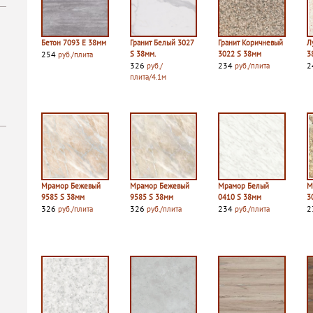
Бетон 7093 E 38мм
Гранит Белый 3027
Гранит Коричневый
Л
254
S 38мм.
3022 S 38мм
3
руб./плита
326
234
2
руб./
руб./плита
плита/4.1м
Мрамор Бежевый
Мрамор Бежевый
Мрамор Белый
М
9585 S 38мм
9585 S 38мм
0410 S 38мм
3
326
326
234
2
руб./плита
руб./плита
руб./плита