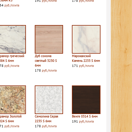
 38мм R3
191
178
руб./плита
руб./плита
34
руб./плита
рамор греческий
Дуб сонома
Мароканский
384 S 6мм
светлый 3230 S
Камень 2233 S 6мм
78
6мм
171
руб./плита
руб./плита
178
руб./плита
рамор Золотой
Семолина Серая
Венге 0314 S 6мм
024 S 6мм
2235 S 6мм
191
руб./плита
71
178
руб./плита
руб./плита