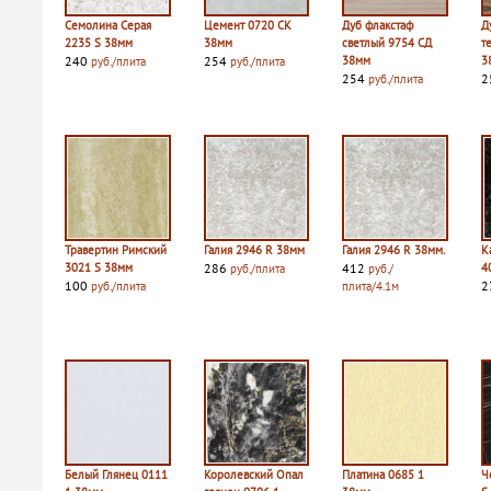
Семолина Серая
Цемент 0720 СК
Дуб флакстаф
Д
2235 S 38мм
38мм
светлый 9754 СД
т
240
254
38мм
3
руб./плита
руб./плита
254
2
руб./плита
Травертин Римский
Галия 2946 R 38мм
Галия 2946 R 38мм.
К
3021 S 38мм
286
412
4
руб./плита
руб./
100
2
руб./плита
плита/4.1м
Белый Глянец 0111
Королевский Опал
Платина 0685 1
Ч