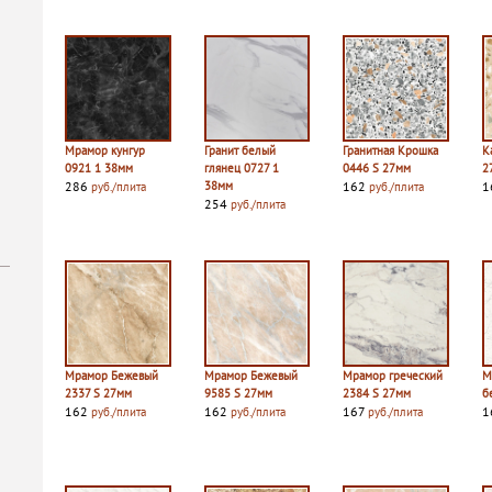
Мрамор кунгур
Гранит белый
Гранитная Крошка
К
0921 1 38мм
глянец 0727 1
0446 S 27мм
2
286
38мм
162
1
руб./плита
руб./плита
254
руб./плита
Мрамор Бежевый
Мрамор Бежевый
Мрамор греческий
М
2337 S 27мм
9585 S 27мм
2384 S 27мм
б
162
162
167
1
руб./плита
руб./плита
руб./плита