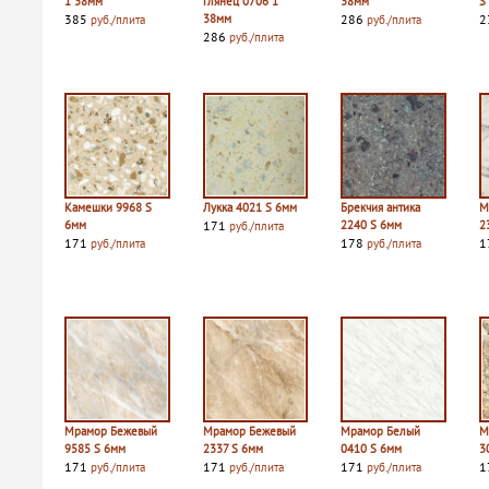
1 38мм
глянец 0706 1
38мм
S
385
38мм
286
2
руб./плита
руб./плита
286
руб./плита
Камешки 9968 S
Лукка 4021 S 6мм
Брекчия антика
М
6мм
171
2240 S 6мм
2
руб./плита
171
178
1
руб./плита
руб./плита
Мрамор Бежевый
Мрамор Бежевый
Мрамор Белый
М
9585 S 6мм
2337 S 6мм
0410 S 6мм
3
171
171
171
1
руб./плита
руб./плита
руб./плита