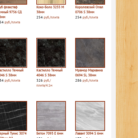
уб флакстаф
Коко-Боло 3255 M
Королевский Опал
емный 9756 СД
38мм
0706 S 38мм
8мм
254
254
руб./плита
руб./плита
54
руб./плита
астилло Темный
Кастилло Темный
Мрамор Марквина
046 S 38мм
4046 S 38мм
0694 SL 38мм
34
326
286
руб./плита
руб./
руб./плита
плита/4.1м
ерный Тунис 3074
Бетон 7093 E 6мм
Лавант 3094 S 6мм