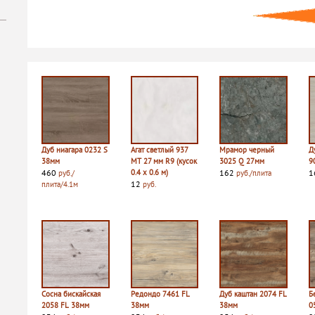
Дуб ниагара 0232 S
Агат светлый 937
Мрамор черный
Д
38мм
MT 27 мм R9 (кусок
3025 Q 27мм
9
460
0.4 х 0.6 м)
162
1
руб./
руб./плита
12
плита/4.1м
руб.
Сосна бискайская
Редондо 7461 FL
Дуб каштан 2074 FL
Б
2058 FL 38мм
38мм
38мм
0