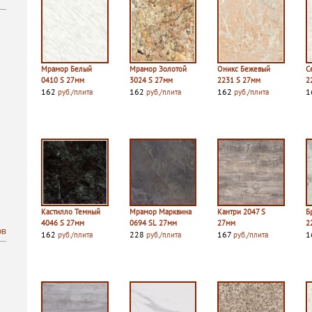
Мрамор Белый
Мрамор Золотой
Оникс Бежевый
С
0410 S 27мм
3024 S 27мм
2231 S 27мм
2
162
162
162
1
руб./плита
руб./плита
руб./плита
Кастилло Темный
Мрамор Марквина
Кантри 2047 S
Б
4046 S 27мм
0694 SL 27мм
27мм
2
ов
162
228
167
1
руб./плита
руб./плита
руб./плита