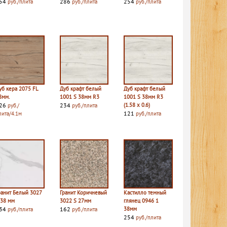
54
286
254
руб./плита
руб./плита
руб./плита
уб кера 2075 FL
Дуб крафт белый
Дуб крафт белый
8мм.
1001 S 38мм R3
1001 S 38мм R3
26
234
(1.58 х 0.6)
руб./
руб./плита
121
лита/4.1м
руб./плита
ранит Белый 3027
Гранит Коричневый
Кастилло темный
 38 мм
3022 S 27мм
глянец 0946 1
34
162
38мм
руб./плита
руб./плита
254
руб./плита