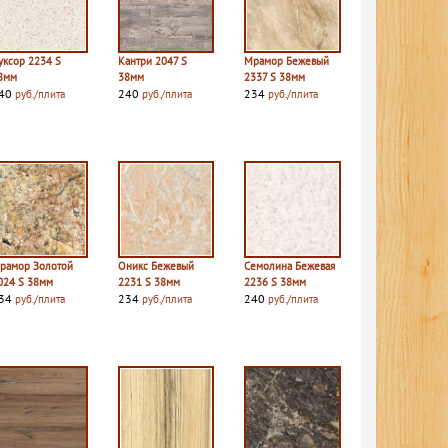
уксор 2234 S
Кантри 2047 S
Мрамор Бежевый
8мм
38мм
2337 S 38мм
40
240
234
руб./плита
руб./плита
руб./плита
рамор Золотой
Оникс Бежевый
Семолина Бежевая
024 S 38мм
2231 S 38мм
2236 S 38мм
34
234
240
руб./плита
руб./плита
руб./плита