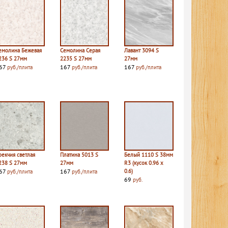
емолина Бежевая
Семолина Серая
Лавант 3094 S
236 S 27мм
2235 S 27мм
27мм
67
167
167
руб./плита
руб./плита
руб./плита
рекчия светлая
Платина 5013 S
Белый 1110 S 38мм
238 S 27мм
27мм
R3 (кусок 0.96 х
67
167
0.6)
руб./плита
руб./плита
69
руб.