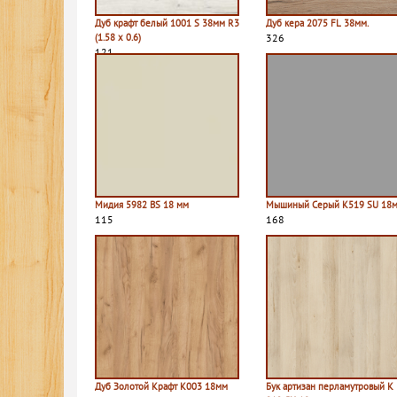
Дуб крафт белый 1001 S 38мм R3
Дуб кера 2075 FL 38мм.
(1.58 х 0.6)
326
121
Мидия 5982 BS 18 мм
Мышиный Серый К519 SU 18
115
168
Дуб Золотой Крафт K003 18мм
Бук артизан перламутровый K