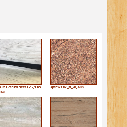
анка щелевая 38мм 1517/1 R9
Ардезия swi_pf_30_0208
рная