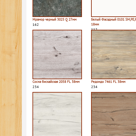
Мрамор черный 3025 Q 27мм
Белый Фасадный 0101 SM,PE,
162
18мм
112
Сосна бискайская 2058 FL 38мм
Редондо 7461 FL 38мм
234
234