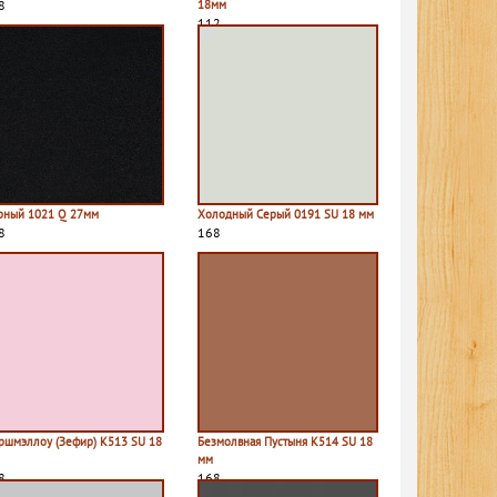
8
18мм
112
рный 1021 Q 27мм
Холодный Серый 0191 SU 18 мм
8
168
ршмэллоу (Зефир) К513 SU 18
Безмолвная Пустыня К514 SU 18
мм
8
168