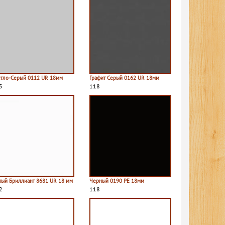
етло-Серый 0112 UR 18мм
Графит Серый 0162 UR 18мм
5
118
лый Бриллиант 8681 UR 18 мм
Черный 0190 PE 18мм
2
118