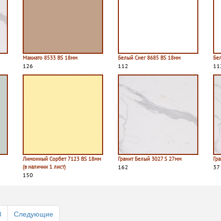
Макиато 8533 BS 18мм
Белый Снег 8685 BS 18мм
Бе
126
112
11
Лимонный Сорбет 7123 BS 18мм
Гранит Белый 3027 S 27мм
Гра
(в наличии 1 лист)
162
37
150
8
Следующие