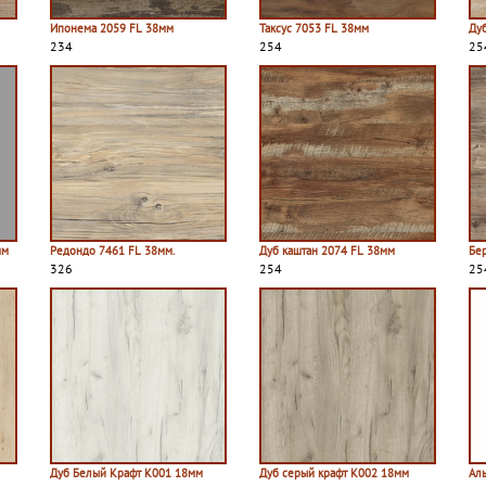
Ипонема 2059 FL 38мм
Таксус 7053 FL 38мм
Ду
234
254
25
мм
Редондо 7461 FL 38мм.
Дуб каштан 2074 FL 38мм
Бе
326
254
25
Дуб Белый Крафт K001 18мм
Дуб серый крафт K002 18мм
Ал