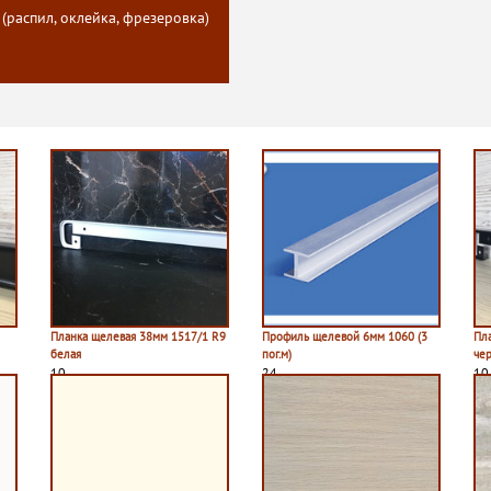
 (распил, оклейка, фрезеровка)
Планка щелевая 38мм 1517/1 R9
Профиль щелевой 6мм 1060 (3
Пл
белая
пог.м)
че
10
24
10