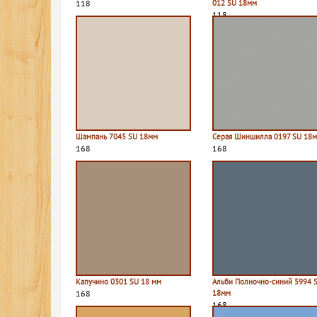
118
012 SU 18мм
118
Шампань 7045 SU 18мм
Серая Шиншилла 0197 SU 18
168
168
Капучино 0301 SU 18 мм
Альби Полночно-синий 5994 
168
18мм
168