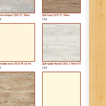
сна онтарио 2092 FL 38мм
Дуб Кера 2075 FL 38мм
4
234
оновая кость 0514 PE 18 мм
Дуб крафт белый 1001 S 38мм R3
5
234