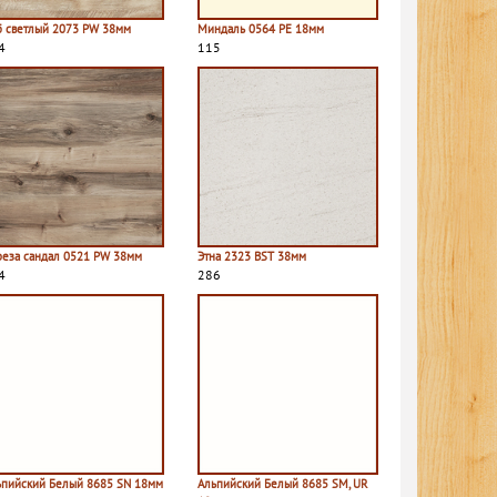
б светлый 2073 PW 38мм
Миндаль 0564 PE 18мм
4
115
реза сандал 0521 PW 38мм
Этна 2323 BST 38мм
4
286
ьпийский Белый 8685 SN 18мм
Альпийский Белый 8685 SM, UR