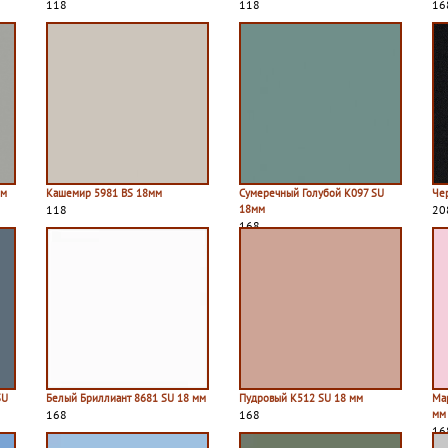
118
118
16
мм
Кашемир 5981 BS 18мм
Сумеречный Голубой K097 SU
Че
118
18мм
20
168
SU
Белый Бриллиант 8681 SU 18 мм
Пудровый К512 SU 18 мм
Ма
168
168
мм
16