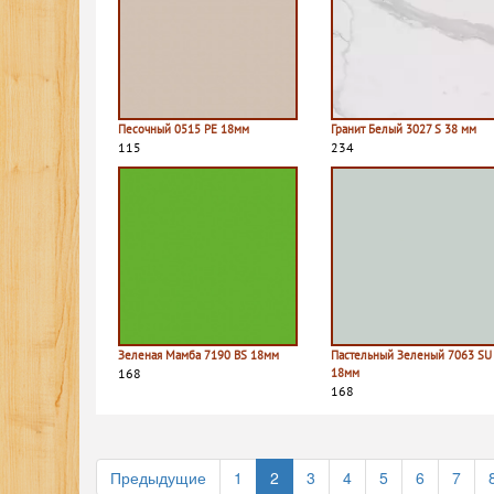
Песочный 0515 PE 18мм
Гранит Белый 3027 S 38 мм
115
234
Зеленая Мамба 7190 BS 18мм
Пастельный Зеленый 7063 SU
168
18мм
168
Предыдущие
1
2
3
4
5
6
7