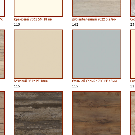
PR
Кремовый 7031 SM 18 мм
Дуб выбеленный 9022 S 27мм
Со
115
162
23
Бежевый 0522 PE 18мм
Стальной Серый 1700 PE 18мм
Сл
115
115
11