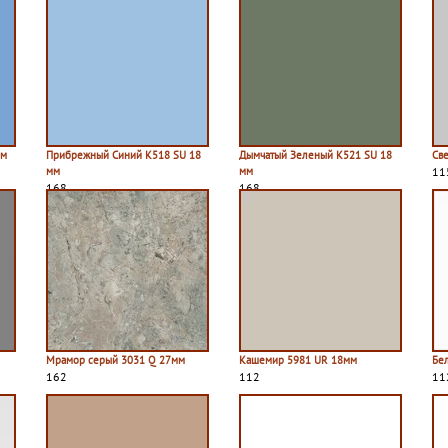
мм
Прибрежный Синий К518 SU 18
Дымчатый Зеленый К521 SU 18
Св
мм
мм
11
168
168
Мрамор серый 3031 Q 27мм
Кашемир 5981 UR 18мм
Бе
162
112
11