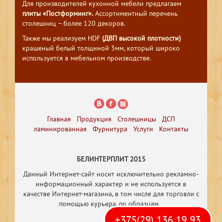
Для производителей кухонной мебели предлагаем
плиты «Постформинг».
Ассортиментный перечень
столешниц – более 120 декоров.
Также мы реализуем HDF
(ДВП высокой плотности)
крашеный белый толщиной 3мм, который широко
используется в мебельном производстве.
Главная
Продукция
Столешницы
ДСП
ламинированная
Фурнитура
Услуги
Контакты
БЕЛИНТЕРПЛИТ 2015
Данный Интернет-сайт носит исключительно рекламно-
информационный характер и не используется в
качестве Интернет-магазина, в том числе
для торговли с
помощью курьера, по образцам.
+375(29) 136 19 93
Р
азработка