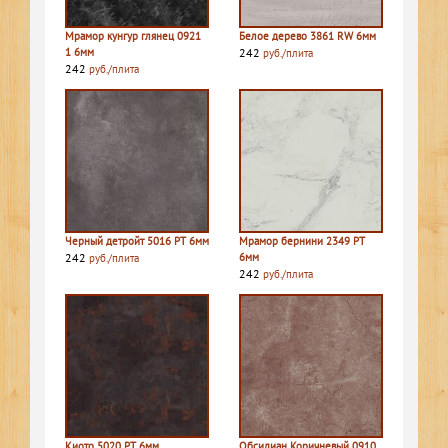
Мрамор кунгур глянец 0921
Белое дерево 3861 RW 6мм
1 6мм
242
руб./плита
242
руб./плита
Черный детройт 5016 PT 6мм
Мрамор бернини 2349 PT
242
6мм
руб./плита
242
руб./плита
Киото 5020 PT 6мм
Обсидиан Коричневый 0910