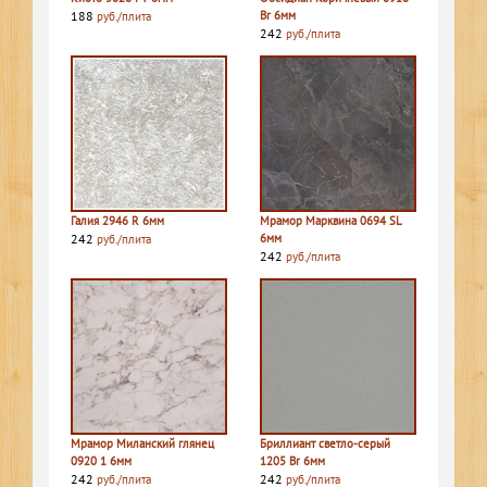
188
Br 6мм
руб./плита
242
руб./плита
Галия 2946 R 6мм
Мрамор Марквина 0694 SL
242
6мм
руб./плита
242
руб./плита
Мрамор Миланский глянец
Бриллиант светло-серый
0920 1 6мм
1205 Br 6мм
242
242
руб./плита
руб./плита