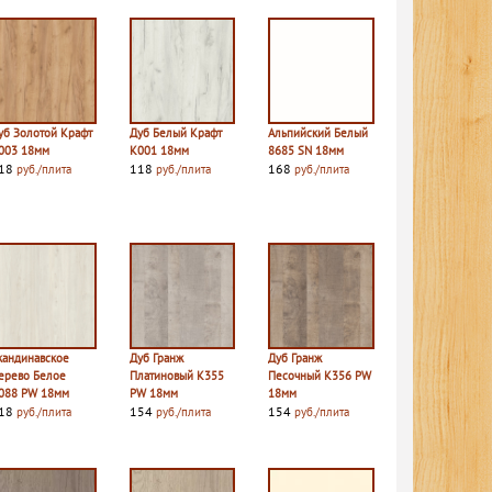
уб Золотой Крафт
Дуб Белый Крафт
Альпийский Белый
003 18мм
K001 18мм
8685 SN 18мм
18
118
168
руб./плита
руб./плита
руб./плита
кандинавское
Дуб Гранж
Дуб Гранж
ерево Белое
Платиновый K355
Песочный K356 PW
088 PW 18мм
PW 18мм
18мм
18
154
154
руб./плита
руб./плита
руб./плита