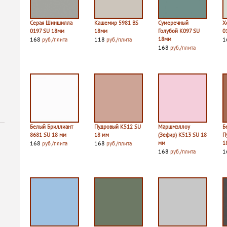
Серая Шиншилла
Кашемир 5981 BS
Сумеречный
Х
0197 SU 18мм
18мм
Голубой K097 SU
0
168
118
18мм
1
руб./плита
руб./плита
168
руб./плита
Белый Бриллиант
Пудровый К512 SU
Маршмэллоу
Б
8681 SU 18 мм
18 мм
(Зефир) К513 SU 18
П
168
168
мм
1
руб./плита
руб./плита
168
1
руб./плита