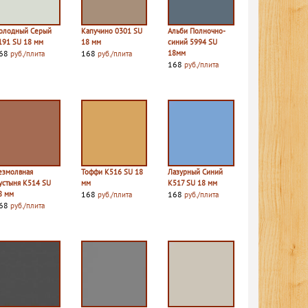
олодный Серый
Капучино 0301 SU
Альби Полночно-
191 SU 18 мм
18 мм
синий 5994 SU
68
168
18мм
руб./плита
руб./плита
168
руб./плита
езмолвная
Тоффи К516 SU 18
Лазурный Синий
устыня К514 SU
мм
К517 SU 18 мм
8 мм
168
168
руб./плита
руб./плита
68
руб./плита