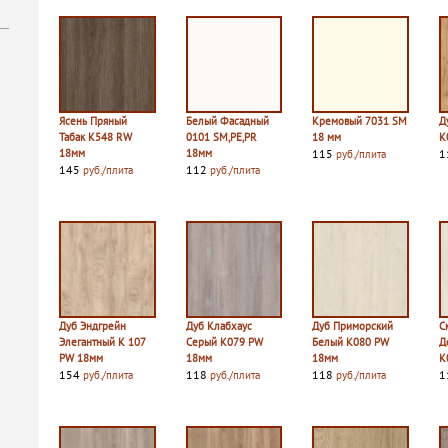
Ясень Пряный
Белый Фасадный
Кремовый 7031 SM
Д
Табак К548 RW
0101 SM,PE,PR
18 мм
K
18мм
18мм
115
1
руб./плита
145
112
руб./плита
руб./плита
Дуб Эндгрейн
Дуб Клабхаус
Дуб Приморский
С
Элегантный K 107
Серый K079 PW
Белый K080 PW
Д
PW 18мм
18мм
18мм
K
154
118
118
1
руб./плита
руб./плита
руб./плита