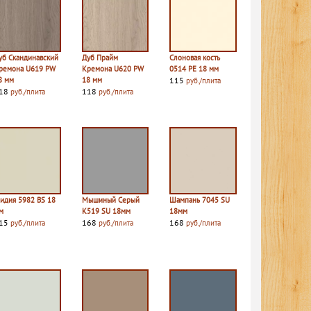
уб Скандинавский
Дуб Прайм
Слоновая кость
ремона U619 PW
Кремона U620 PW
0514 PE 18 мм
8 мм
18 мм
115
руб./плита
18
118
руб./плита
руб./плита
идия 5982 BS 18
Мышиный Серый
Шампань 7045 SU
м
К519 SU 18мм
18мм
15
168
168
руб./плита
руб./плита
руб./плита