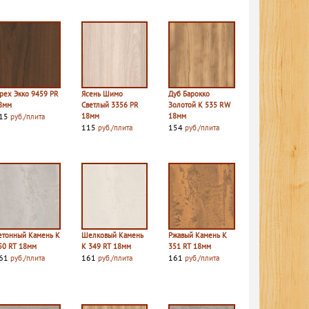
рех Экко 9459 PR
Ясень Шимо
Дуб Барокко
8мм
Светлый 3356 PR
Золотой K 535 RW
15
18мм
18мм
руб./плита
115
154
руб./плита
руб./плита
етонный Камень K
Шелковый Камень
Ржавый Камень K
50 RT 18мм
K 349 RT 18мм
351 RT 18мм
61
161
161
руб./плита
руб./плита
руб./плита