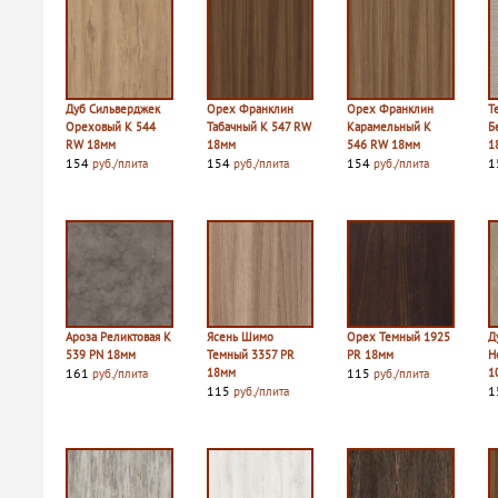
Дуб Сильверджек
Орех Франклин
Орех Франклин
Т
Ореховый K 544
Табачный K 547 RW
Карамельный K
Б
RW 18мм
18мм
546 RW 18мм
1
154
154
154
1
руб./плита
руб./плита
руб./плита
Ароза Реликтовая K
Ясень Шимо
Орех Темный 1925
Д
539 PN 18мм
Темный 3357 PR
PR 18мм
Н
161
18мм
115
1
руб./плита
руб./плита
115
1
руб./плита