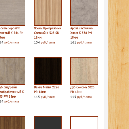
ессеа Серовато
Ясень Прибрежный
Ароза Ласточкин
ежевый K 541 PN
Светлый K 525 SN
Хвост K 538 PN
8мм
18мм
18мм
54
154
161
руб./плита
руб./плита
руб./плита
уб Эндгрейн
Венге Магия 2226
Дуб Сонома 3025
еобработанный K
PR 18мм
PR 18мм
05 PW 18мм
115
115
руб./плита
руб./плита
54
руб./плита