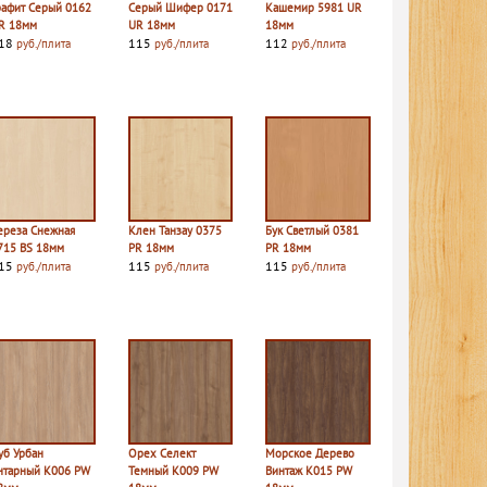
рафит Серый 0162
Серый Шифер 0171
Кашемир 5981 UR
R 18мм
UR 18мм
18мм
18
115
112
руб./плита
руб./плита
руб./плита
ереза Снежная
Клен Танзау 0375
Бук Светлый 0381
715 BS 18мм
PR 18мм
PR 18мм
15
115
115
руб./плита
руб./плита
руб./плита
уб Урбан
Орех Селект
Морское Дерево
нтарный K006 PW
Темный K009 PW
Винтаж K015 PW