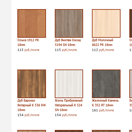
Ольха 1912 PR
Дуб Винтаж Оксид
Дуб Молочный
О
18мм
5194 SN 18мм
8622 PR 18мм
1
115
115
112
1
руб./плита
руб./плита
руб./плита
Дуб Барокко
Ясень Прибрежный
Железный Камень
Б
Янтарный K 536 RW
Натуральный K 524
K 352 RT 18мм
3
18мм
SN 18мм
161
1
руб./плита
154
154
руб./плита
руб./плита