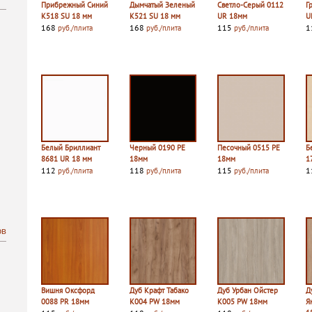
Прибрежный Синий
Дымчатый Зеленый
Светло-Серый 0112
Г
К518 SU 18 мм
К521 SU 18 мм
UR 18мм
U
168
168
115
1
руб./плита
руб./плита
руб./плита
Белый Бриллиант
Черный 0190 PE
Песочный 0515 PE
Б
8681 UR 18 мм
18мм
18мм
1
112
118
115
1
руб./плита
руб./плита
руб./плита
ов
Вишня Оксфорд
Дуб Крафт Табако
Дуб Урбан Ойстер
Д
0088 PR 18мм
K004 PW 18мм
K005 PW 18мм
Я