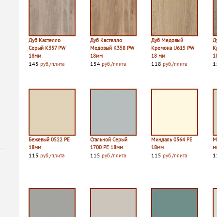
Дуб Кастелло
Дуб Кастелло
Дуб Медовый
Д
Серый K357 PW
Медовый K358 PW
Кремона U615 PW
К
18мм
18мм
18 мм
1
145
154
118
1
руб./плита
руб./плита
руб./плита
Бежевый 0522 PE
Стальной Серый
Миндаль 0564 PE
М
18мм
1700 PE 18мм
18мм
м
115
115
115
1
руб./плита
руб./плита
руб./плита