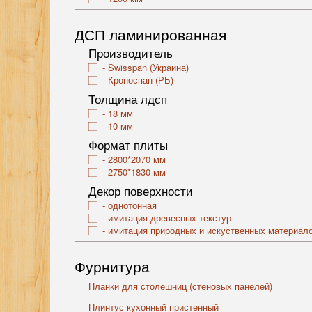
ДСП ламинированная
Производитель
Swisspan (Украина)
Кроноспан (РБ)
Толщина лдсп
18 мм
10 мм
Формат плиты
2800*2070 мм
2750*1830 мм
Декор поверхности
однотонная
имитация древесных текстур
имитация природных и искуственных материал
Фурнитура
Планки для столешниц (стеновых панелей)
Плинтус кухонный пристенный