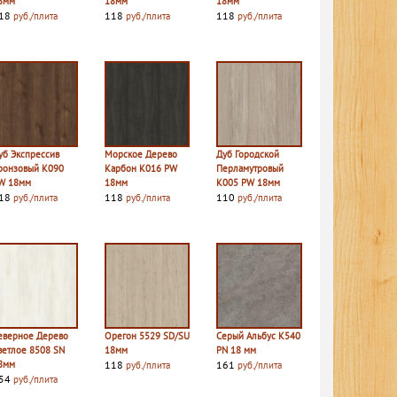
8мм
18мм
18мм
18
118
118
руб./плита
руб./плита
руб./плита
уб Экспрессив
Морское Дерево
Дуб Городской
ронзовый K090
Карбон K016 PW
Перламутровый
W 18мм
18мм
K005 PW 18мм
18
118
110
руб./плита
руб./плита
руб./плита
еверное Дерево
Орегон 5529 SD/SU
Серый Альбус К540
ветлое 8508 SN
18мм
PN 18 мм
8мм
118
161
руб./плита
руб./плита
54
руб./плита