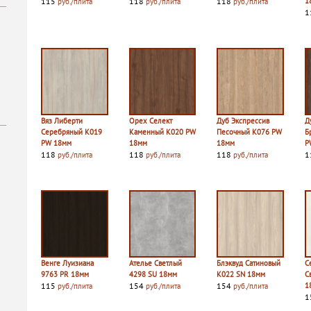
115
118
118
1
руб./плита
руб./плита
руб./плита
1
Вяз Либерти
Орех Селект
Дуб Экспрессив
Д
Серебряный K019
Каменный K020 PW
Песочный K076 PW
Б
PW 18мм
18мм
18мм
P
118
118
118
1
руб./плита
руб./плита
руб./плита
Венге Луизиана
Ателье Светлый
Блэквуд Сатиновый
С
9763 PR 18мм
4298 SU 18мм
K022 SN 18мм
С
115
154
154
1
руб./плита
руб./плита
руб./плита
1