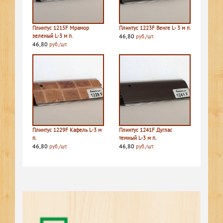
Плинтус 1215F Мрамор
Плинтус 1223F Венге L- 3 м п.
зеленый L-3 м п.
46,80
руб./шт.
46,80
руб./шт.
Плинтус 1229F Кафель L-3 м
Плинтус 1241F Дуглас
п.
темный L-3 м п.
46,80
46,80
руб./шт.
руб./шт.