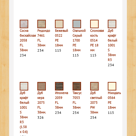
Сосна
Редондо
Бежевый
Стальной
Слоновая
Дуб
бискайская
7461
0522
Серый
кость
крафт
2058
FL
PE
1700
0514
белый
FL
38мм
18мм
PE
PE 18
1001
38мм
234
115
18мм
мм
S
234
115
115
38мм
R3
234
Дуб
Дуб
Ипонема
Таксус
Дуб
Миндаль
крафт
кера
2059
7053
светлый
0564
белый
2075
FL
FL
2073
PE
1001
FL
38мм
38мм
PW
18мм
S
38мм.
234
254
38мм
115
38мм
326
254
R3
(1.58
х 0.6)