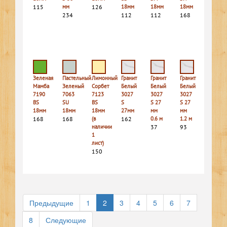
115
мм
126
18мм
18мм
18мм
234
112
112
168
Зеленая
Пастельный
Лимонный
Гранит
Гранит
Гранит
Мамба
Зеленый
Сорбет
Белый
Белый
Белый
7190
7063
7123
3027
3027
3027
BS
SU
BS
S
S 27
S 27
18мм
18мм
18мм
27мм
мм
мм
168
168
(в
162
0.6 м
1.2 м
наличии
37
93
1
лист)
150
Предыдущие
1
2
3
4
5
6
7
8
Следующие