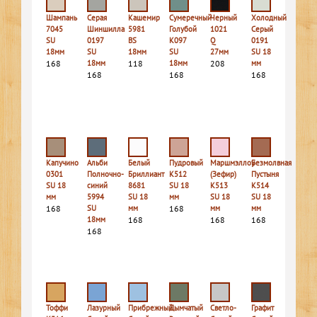
Шампань
Серая
Кашемир
Сумеречный
Черный
Холодный
7045
Шиншилла
5981
Голубой
1021
Серый
SU
0197
BS
K097
Q
0191
18мм
SU
18мм
SU
27мм
SU 18
168
18мм
118
18мм
208
мм
168
168
168
Капучино
Альби
Белый
Пудровый
Маршмэллоу
Безмолвная
0301
Полночно-
Бриллиант
К512
(Зефир)
Пустыня
SU 18
синий
8681
SU 18
К513
К514
мм
5994
SU 18
мм
SU 18
SU 18
168
SU
мм
168
мм
мм
18мм
168
168
168
168
Тоффи
Лазурный
Прибрежный
Дымчатый
Светло-
Графит