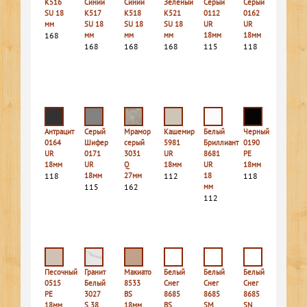
К516
Синий
Синий
Зеленый
Серый
Серый
SU 18
К517
К518
К521
0112
0162
мм
SU 18
SU 18
SU 18
UR
UR
168
мм
мм
мм
18мм
18мм
168
168
168
115
118
Антрацит
Серый
Мрамор
Кашемир
Белый
Черный
0164
Шифер
серый
5981
Бриллиант
0190
UR
0171
3031
UR
8681
PE
18мм
UR
Q
18мм
UR
18мм
118
18мм
27мм
112
18
118
115
162
мм
112
Песочный
Гранит
Макиато
Белый
Белый
Белый
0515
Белый
8533
Снег
Снег
Снег
PE
3027
BS
8685
8685
8685
18мм
S 38
18мм
BS
SM
SN