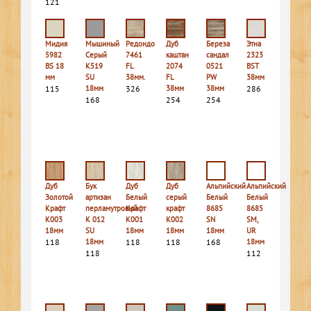
121
Мидия
Мышиный
Редондо
Дуб
Береза
Этна
5982
Серый
7461
каштан
сандал
2323
BS 18
К519
FL
2074
0521
BST
мм
SU
38мм.
FL
PW
38мм
115
18мм
326
38мм
38мм
286
168
254
254
Дуб
Бук
Дуб
Дуб
Альпийский
Альпийский
Золотой
артизан
Белый
серый
Белый
Белый
Крафт
перламутровый
Крафт
крафт
8685
8685
K003
K 012
K001
K002
SN
SM,
18мм
SU
18мм
18мм
18мм
UR
118
18мм
118
118
168
18мм
118
112