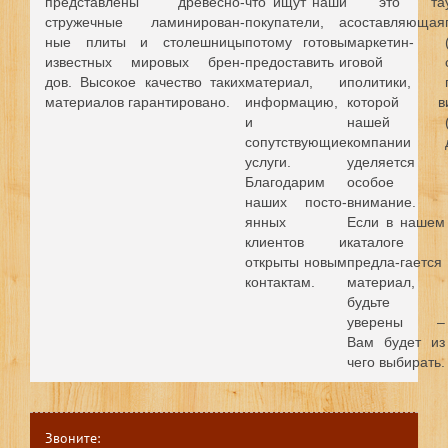
представлены древесно-
что ищут наши
это та
стружечные ламинирован-
покупатели, а
составляющая
ные плиты и столешницы
потому готовы
маркетин-
известных мировых брен-
предоставить и
говой
дов.
Высокое качество таких
материал, и
политики,
материалов гарантировано.
информацию,
которой в
и
нашей
сопутствующие
компании
услуги.
уделяется
Благодарим
особое
наших посто-
внимание.
янных
Если в нашем
клиентов и
каталоге
открыты новым
предла-гается
контактам.
материал,
будьте
уверены –
Вам будет из
чего выбирать.
Звоните: