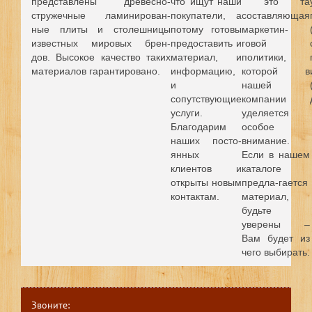
представлены древесно-
что ищут наши
это та
стружечные ламинирован-
покупатели, а
составляющая
ные плиты и столешницы
потому готовы
маркетин-
известных мировых брен-
предоставить и
говой
дов.
Высокое качество таких
материал, и
политики,
материалов гарантировано.
информацию,
которой в
и
нашей
сопутствующие
компании
услуги.
уделяется
Благодарим
особое
наших посто-
внимание.
янных
Если в нашем
клиентов и
каталоге
открыты новым
предла-гается
контактам.
материал,
будьте
уверены –
Вам будет из
чего выбирать.
Звоните: