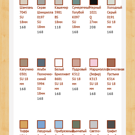
Шампань
Серая
Кашемир
Сумеречный
Черный
Холодный
7045
Шиншилла
5981
Голубой
1021
Серый
SU
0197
BS
K097
Q
0191
18мм
SU
18мм
SU
27мм
SU 18
168
18мм
118
18мм
208
мм
168
168
168
Капучино
Альби
Белый
Пудровый
Маршмэллоу
Безмолвная
0301
Полночно-
Бриллиант
К512
(Зефир)
Пустыня
SU 18
синий
8681
SU 18
К513
К514
мм
5994
SU 18
мм
SU 18
SU 18
168
SU
мм
168
мм
мм
18мм
168
168
168
168
Тоффи
Лазурный
Прибрежный
Дымчатый
Светло-
Графит