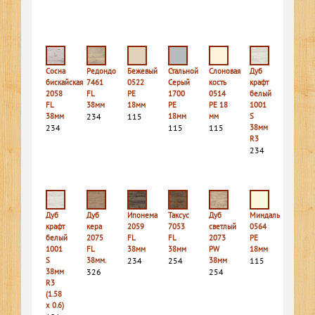
Сосна
Редондо
Бежевый
Стальной
Слоновая
Дуб
бискайская
7461
0522
Серый
кость
крафт
2058
FL
PE
1700
0514
белый
FL
38мм
18мм
PE
PE 18
1001
38мм
234
115
18мм
мм
S
234
115
115
38мм
R3
234
Дуб
Дуб
Ипонема
Таксус
Дуб
Миндаль
крафт
кера
2059
7053
светлый
0564
белый
2075
FL
FL
2073
PE
1001
FL
38мм
38мм
PW
18мм
S
38мм.
234
254
38мм
115
38мм
326
254
R3
(1.58
х 0.6)