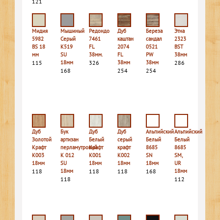
121
Мидия
Мышиный
Редондо
Дуб
Береза
Этна
5982
Серый
7461
каштан
сандал
2323
BS 18
К519
FL
2074
0521
BST
мм
SU
38мм.
FL
PW
38мм
115
18мм
326
38мм
38мм
286
168
254
254
Дуб
Бук
Дуб
Дуб
Альпийский
Альпийский
Золотой
артизан
Белый
серый
Белый
Белый
Крафт
перламутровый
Крафт
крафт
8685
8685
K003
K 012
K001
K002
SN
SM,
18мм
SU
18мм
18мм
18мм
UR
118
18мм
118
118
168
18мм
118
112