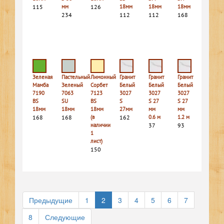
115
мм
126
18мм
18мм
18мм
234
112
112
168
Зеленая
Пастельный
Лимонный
Гранит
Гранит
Гранит
Мамба
Зеленый
Сорбет
Белый
Белый
Белый
7190
7063
7123
3027
3027
3027
BS
SU
BS
S
S 27
S 27
18мм
18мм
18мм
27мм
мм
мм
168
168
(в
162
0.6 м
1.2 м
наличии
37
93
1
лист)
150
Предыдущие
1
2
3
4
5
6
7
8
Следующие