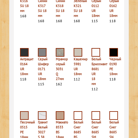
К516
Синий
Синий
Зеленый
Серый
Серый
SU 18
К517
К518
К521
0112
0162
мм
SU 18
SU 18
SU 18
UR
UR
168
мм
мм
мм
18мм
18мм
168
168
168
115
118
Антрацит
Серый
Мрамор
Кашемир
Белый
Черный
0164
Шифер
серый
5981
Бриллиант
0190
UR
0171
3031
UR
8681
PE
18мм
UR
Q
18мм
UR
18мм
118
18мм
27мм
112
18
118
115
162
мм
112
Песочный
Гранит
Макиато
Белый
Белый
Белый
0515
Белый
8533
Снег
Снег
Снег
PE
3027
BS
8685
8685
8685
18мм
S 38
18мм
BS
SM
SN