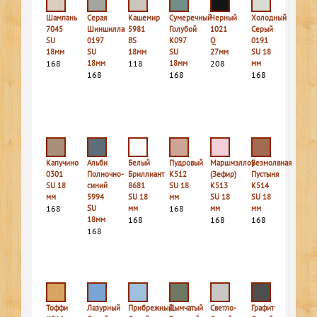
Шампань
Серая
Кашемир
Сумеречный
Черный
Холодный
7045
Шиншилла
5981
Голубой
1021
Серый
SU
0197
BS
K097
Q
0191
18мм
SU
18мм
SU
27мм
SU 18
168
18мм
118
18мм
208
мм
168
168
168
Капучино
Альби
Белый
Пудровый
Маршмэллоу
Безмолвная
0301
Полночно-
Бриллиант
К512
(Зефир)
Пустыня
SU 18
синий
8681
SU 18
К513
К514
мм
5994
SU 18
мм
SU 18
SU 18
168
SU
мм
168
мм
мм
18мм
168
168
168
168
Тоффи
Лазурный
Прибрежный
Дымчатый
Светло-
Графит