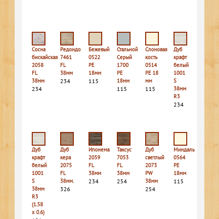
Сосна
Редондо
Бежевый
Стальной
Слоновая
Дуб
бискайская
7461
0522
Серый
кость
крафт
2058
FL
PE
1700
0514
белый
FL
38мм
18мм
PE
PE 18
1001
38мм
234
115
18мм
мм
S
234
115
115
38мм
R3
234
Дуб
Дуб
Ипонема
Таксус
Дуб
Миндаль
крафт
кера
2059
7053
светлый
0564
белый
2075
FL
FL
2073
PE
1001
FL
38мм
38мм
PW
18мм
S
38мм.
234
254
38мм
115
38мм
326
254
R3
(1.58
х 0.6)