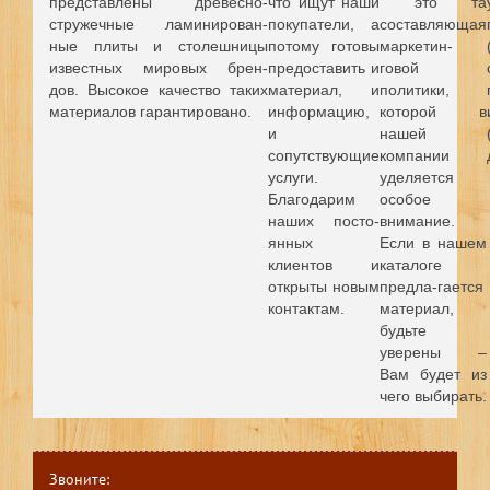
представлены древесно-
что ищут наши
это та
стружечные ламинирован-
покупатели, а
составляющая
ные плиты и столешницы
потому готовы
маркетин-
известных мировых брен-
предоставить и
говой
дов.
Высокое качество таких
материал, и
политики,
материалов гарантировано.
информацию,
которой в
и
нашей
сопутствующие
компании
услуги.
уделяется
Благодарим
особое
наших посто-
внимание.
янных
Если в нашем
клиентов и
каталоге
открыты новым
предла-гается
контактам.
материал,
будьте
уверены –
Вам будет из
чего выбирать.
Звоните: