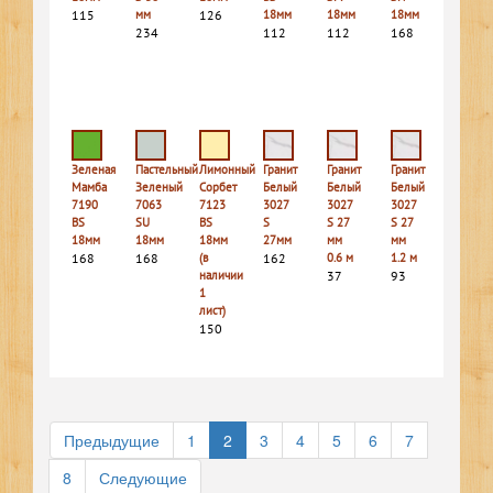
115
мм
126
18мм
18мм
18мм
234
112
112
168
Зеленая
Пастельный
Лимонный
Гранит
Гранит
Гранит
Мамба
Зеленый
Сорбет
Белый
Белый
Белый
7190
7063
7123
3027
3027
3027
BS
SU
BS
S
S 27
S 27
18мм
18мм
18мм
27мм
мм
мм
168
168
(в
162
0.6 м
1.2 м
наличии
37
93
1
лист)
150
Предыдущие
1
2
3
4
5
6
7
8
Следующие