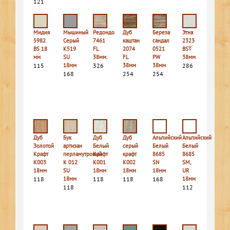
121
Мидия
Мышиный
Редондо
Дуб
Береза
Этна
5982
Серый
7461
каштан
сандал
2323
BS 18
К519
FL
2074
0521
BST
мм
SU
38мм.
FL
PW
38мм
115
18мм
326
38мм
38мм
286
168
254
254
Дуб
Бук
Дуб
Дуб
Альпийский
Альпийский
Золотой
артизан
Белый
серый
Белый
Белый
Крафт
перламутровый
Крафт
крафт
8685
8685
K003
K 012
K001
K002
SN
SM,
18мм
SU
18мм
18мм
18мм
UR
118
18мм
118
118
168
18мм
118
112