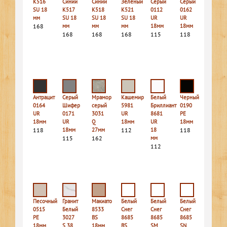
К516
Синий
Синий
Зеленый
Серый
Серый
SU 18
К517
К518
К521
0112
0162
мм
SU 18
SU 18
SU 18
UR
UR
168
мм
мм
мм
18мм
18мм
168
168
168
115
118
Антрацит
Серый
Мрамор
Кашемир
Белый
Черный
0164
Шифер
серый
5981
Бриллиант
0190
UR
0171
3031
UR
8681
PE
18мм
UR
Q
18мм
UR
18мм
118
18мм
27мм
112
18
118
115
162
мм
112
Песочный
Гранит
Макиато
Белый
Белый
Белый
0515
Белый
8533
Снег
Снег
Снег
PE
3027
BS
8685
8685
8685
18мм
S 38
18мм
BS
SM
SN