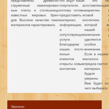
представлены древесно-
что ищут наши
это та
стружечные ламинирован-
покупатели, а
составляющая
ные плиты и столешницы
потому готовы
маркетин-
известных мировых брен-
предоставить и
говой
дов.
Высокое качество таких
материал, и
политики,
материалов гарантировано.
информацию,
которой в
и
нашей
сопутствующие
компании
услуги.
уделяется
Благодарим
особое
наших посто-
внимание.
янных
Если в нашем
клиентов и
каталоге
открыты новым
предла-гается
контактам.
материал,
будьте
уверены –
Вам будет из
чего выбирать.
Звоните: