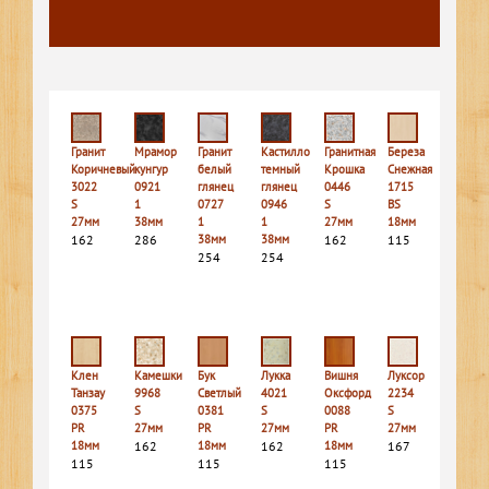
Гранит
Мрамор
Гранит
Кастилло
Гранитная
Береза
Коричневый
кунгур
белый
темный
Крошка
Снежная
3022
0921
глянец
глянец
0446
1715
S
1
0727
0946
S
BS
27мм
38мм
1
1
27мм
18мм
162
286
38мм
38мм
162
115
254
254
Клен
Камешки
Бук
Лукка
Вишня
Луксор
Танзау
9968
Светлый
4021
Оксфорд
2234
0375
S
0381
S
0088
S
PR
27мм
PR
27мм
PR
27мм
18мм
162
18мм
162
18мм
167
115
115
115