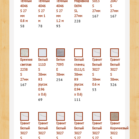
Темный
Темный
Темный
Марквина
5013
2047
4046
4046
4046
0694
S
S
S 27
S 27
S 27
SL
27мм
27мм
мм
мм 1
мм
27мм
167
167
0.8 м
м
1.2 м
228
58
78
93
Брекчия
Белый
Бетон
Белый
Гранит
Гранит
светлая
1110
7093
глянец
Белый
Белый
2238
S
E
0111/1
3027
3027
S
38мм
38мм
38мм
S
S
27мм
R3
254
R9
38мм
38мм.
167
(кусок
(кусок
0.6 м
326
0.96
0.94
53
х 0.6)
х 0.6)
69
111
Гранит
Гранит
Гранит
Гранит
Гранит
Гранит
Белый
Белый
Белый
Белый
Белый
Коричневый
3027
3027
3027
3027
3027
3022
S
S
S
S 27
S 27
S