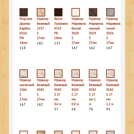
Морское
Мрамор
Венге
Мрамор
Мрамор
Мрамор
Дерево
Бежевый
Луизиана
Марквина
Марквина
Марквина
Карбон
2337
9763
белый
черный
синий
K016
S
PR
3028
3029
3034
PW
27мм
18мм
S
S
S
18мм
162
115
27мм
27мм
27мм
118
167
162
167
Мрамор
Мрамор
Мрамор
Мрамор
Мрамор
Мрамор
греческий
Бежевый
Бежевый
Бежевый
Бежевый
Бежевый
2384
9585
9585
9585
9585
9585
S
S
S 27
S 27
S 27
S 27
27мм
27мм
мм
мм
мм 1
мм
167
162
0.6 м
0.8 м
м
1.2 м
37
58
78
93