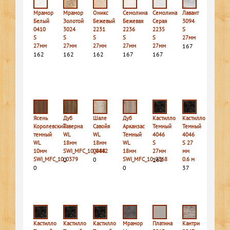
Мрамор
Мрамор
Оникс
Семолина
Семолина
Лавант
Белый
Золотой
Бежевый
Бежевая
Серая
3094
0410
3024
2231
2236
2235
S
S
S
S
S
S
27мм
27мм
27мм
27мм
27мм
27мм
167
162
162
162
167
167
Ясень
Дуб
Шале
Дуб
Кастилло
Кастилло
Королевский
Таверна
Савойя
Арканзас
Темный
Темный
темный
WL
WL
Темный
4046
4046
WL
18мм
18мм
WL
S
S 27
10мм
SWI_MFC_10_0442
0488
18мм
27мм
мм
SWI_MFC_10_0379
0
0
SWI_MFC_10_0368
162
0.6 м
0
0
37
Кастилло
Кастилло
Кастилло
Мрамор
Платина
Кантри