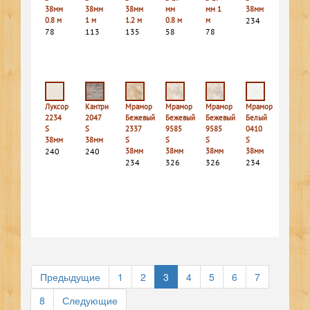
38мм
38мм
38мм
мм
мм 1
38мм
0.8 м
1 м
1.2 м
0.8 м
м
234
78
113
135
58
78
Луксор
Кантри
Мрамор
Мрамор
Мрамор
Мрамор
2234
2047
Бежевый
Бежевый
Бежевый
Белый
S
S
2337
9585
9585
0410
38мм
38мм
S
S
S
S
240
240
38мм
38мм
38мм
38мм
234
326
326
234
Предыдущие
1
2
3
4
5
6
7
8
Следующие