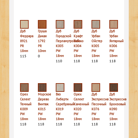
Дуб
Груша
Дуб
Дуб
Дуб
Дуб
Феррара
Дикая
Городской
Крафт
Урбан
Урбан
8921
1792
Перламутровый
Табако
Ойстер
Янтарный
PR
PR
K005
K004
K005
K006
18мм
10мм
PW
PW
PW
PW
115
0
18мм
18мм
18мм
18мм
110
118
118
118
Орех
Морское
Вяз
Орех
Дуб
Дуб
Селект
Дерево
Либерти
Селект
Экспрессив
Экспрессив
Темный
Винтаж
Серебряный
Каменный
Песочный
Бронзовый
K009
K015
K019
K020
K076
K090
PW
PW
PW
PW
PW
PW
18мм
18мм
18мм
18мм
18мм
18мм
118
118
118
118
118
118