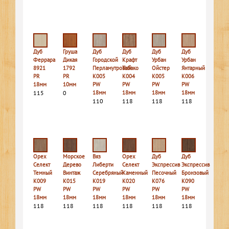
Дуб
Груша
Дуб
Дуб
Дуб
Дуб
Феррара
Дикая
Городской
Крафт
Урбан
Урбан
8921
1792
Перламутровый
Табако
Ойстер
Янтарный
PR
PR
K005
K004
K005
K006
18мм
10мм
PW
PW
PW
PW
115
0
18мм
18мм
18мм
18мм
110
118
118
118
Орех
Морское
Вяз
Орех
Дуб
Дуб
Селект
Дерево
Либерти
Селект
Экспрессив
Экспрессив
Темный
Винтаж
Серебряный
Каменный
Песочный
Бронзовый
K009
K015
K019
K020
K076
K090
PW
PW
PW
PW
PW
PW
18мм
18мм
18мм
18мм
18мм
18мм
118
118
118
118
118
118