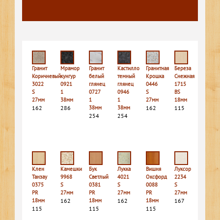
Гранит
Мрамор
Гранит
Кастилло
Гранитная
Береза
Коричневый
кунгур
белый
темный
Крошка
Снежная
3022
0921
глянец
глянец
0446
1715
S
1
0727
0946
S
BS
27мм
38мм
1
1
27мм
18мм
162
286
38мм
38мм
162
115
254
254
Клен
Камешки
Бук
Лукка
Вишня
Луксор
Танзау
9968
Светлый
4021
Оксфорд
2234
0375
S
0381
S
0088
S
PR
27мм
PR
27мм
PR
27мм
18мм
162
18мм
162
18мм
167
115
115
115