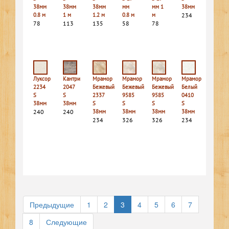
38мм
38мм
38мм
мм
мм 1
38мм
0.8 м
1 м
1.2 м
0.8 м
м
234
78
113
135
58
78
Луксор
Кантри
Мрамор
Мрамор
Мрамор
Мрамор
2234
2047
Бежевый
Бежевый
Бежевый
Белый
S
S
2337
9585
9585
0410
38мм
38мм
S
S
S
S
240
240
38мм
38мм
38мм
38мм
234
326
326
234
Предыдущие
1
2
3
4
5
6
7
8
Следующие