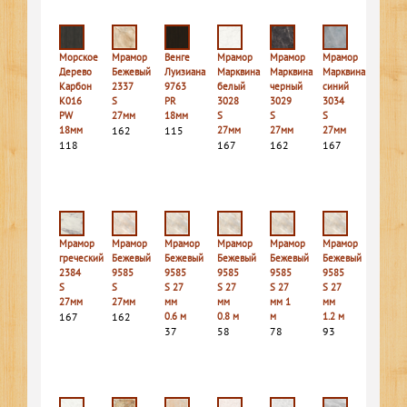
Морское
Мрамор
Венге
Мрамор
Мрамор
Мрамор
Дерево
Бежевый
Луизиана
Марквина
Марквина
Марквина
Карбон
2337
9763
белый
черный
синий
K016
S
PR
3028
3029
3034
PW
27мм
18мм
S
S
S
18мм
162
115
27мм
27мм
27мм
118
167
162
167
Мрамор
Мрамор
Мрамор
Мрамор
Мрамор
Мрамор
греческий
Бежевый
Бежевый
Бежевый
Бежевый
Бежевый
2384
9585
9585
9585
9585
9585
S
S
S 27
S 27
S 27
S 27
27мм
27мм
мм
мм
мм 1
мм
167
162
0.6 м
0.8 м
м
1.2 м
37
58
78
93