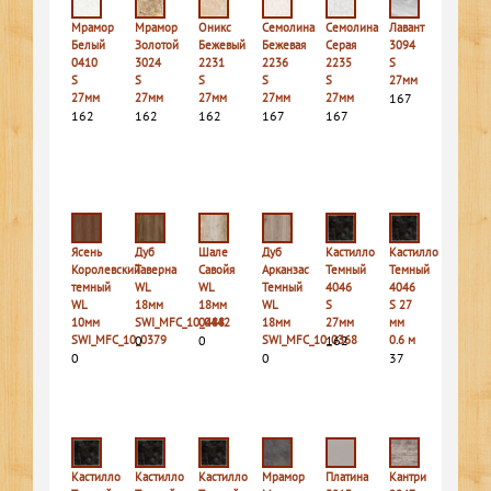
Мрамор
Мрамор
Оникс
Семолина
Семолина
Лавант
Белый
Золотой
Бежевый
Бежевая
Серая
3094
0410
3024
2231
2236
2235
S
S
S
S
S
S
27мм
27мм
27мм
27мм
27мм
27мм
167
162
162
162
167
167
Ясень
Дуб
Шале
Дуб
Кастилло
Кастилло
Королевский
Таверна
Савойя
Арканзас
Темный
Темный
темный
WL
WL
Темный
4046
4046
WL
18мм
18мм
WL
S
S 27
10мм
SWI_MFC_10_0442
0488
18мм
27мм
мм
SWI_MFC_10_0379
0
0
SWI_MFC_10_0368
162
0.6 м
0
0
37
Кастилло
Кастилло
Кастилло
Мрамор
Платина
Кантри