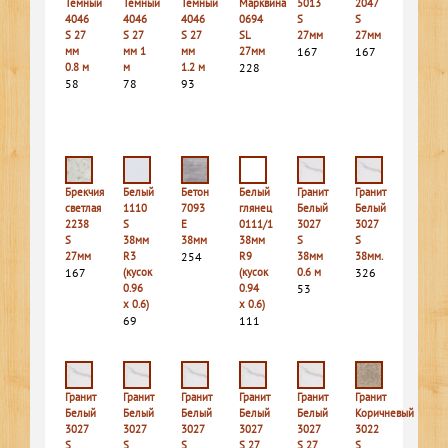
Темный
Темный
Темный
Марквина
5013
2047
4046
4046
4046
0694
S
S
S 27
S 27
S 27
SL
27мм
27мм
мм
мм 1
мм
27мм
167
167
0.8 м
м
1.2 м
228
58
78
93
Брекчия
Белый
Бетон
Белый
Гранит
Гранит
светлая
1110
7093
глянец
Белый
Белый
2238
S
E
0111/1
3027
3027
S
38мм
38мм
38мм
S
S
27мм
R3
254
R9
38мм
38мм.
167
(кусок
(кусок
0.6 м
326
0.96
0.94
53
х 0.6)
х 0.6)
69
111
Гранит
Гранит
Гранит
Гранит
Гранит
Гранит
Белый
Белый
Белый
Белый
Белый
Коричневый
3027
3027
3027
3027
3027
3022
S
S
S
S 27
S 27
S