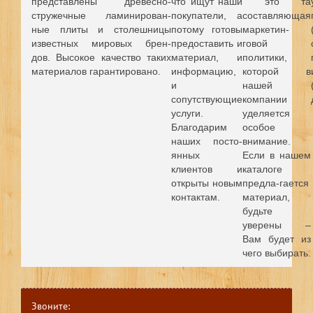
представлены древесно-
что ищут наши
это та
стружечные ламинирован-
покупатели, а
составляющая
ные плиты и столешницы
потому готовы
маркетин-
известных мировых брен-
предоставить и
говой
дов.
Высокое качество таких
материал, и
политики,
материалов гарантировано.
информацию,
которой в
и
нашей
сопутствующие
компании
услуги.
уделяется
Благодарим
особое
наших посто-
внимание.
янных
Если в нашем
клиентов и
каталоге
открыты новым
предла-гается
контактам.
материал,
будьте
уверены –
Вам будет из
чего выбирать.
Звоните: