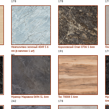
178
178
17
в
Неаполитано зеленый 4049 S 6
Королевский Опал 0706 S 6мм
Пл
мм (в наличии 1 шт)
191
17
90
Мрамор Марквина 0694 SL 6мм
Тис 70008 S 6мм
Мр
242
178
6м
24