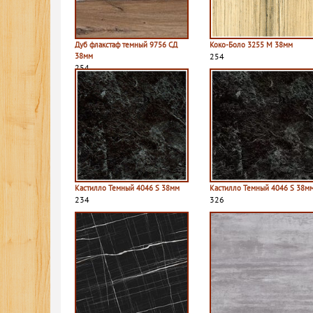
Дуб флакстаф темный 9756 СД
Коко-Боло 3255 M 38мм
38мм
254
254
Кастилло Темный 4046 S 38мм
Кастилло Темный 4046 S 38м
234
326