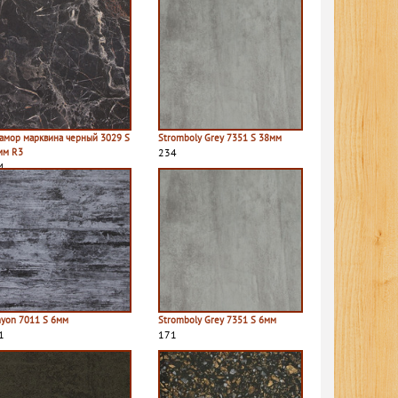
амор марквина черный 3029 S
Stromboly Grey 7351 S 38мм
мм R3
234
4
nyon 7011 S 6мм
Stromboly Grey 7351 S 6мм
1
171