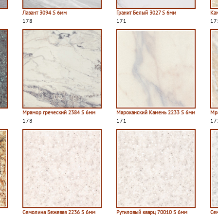
Лавант 3094 S 6мм
Гранит Белый 3027 S 6мм
Ка
178
171
17
Мрамор греческий 2384 S 6мм
Мароканский Камень 2233 S 6мм
Мр
178
171
17
Семолина Бежевая 2236 S 6мм
Рутиловый кварц 70010 S 6мм
Се