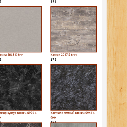
8
191
атина 5013 S 6мм
Кантри 2047 S 6мм
8
178
амор кунгур глянец 0921 1
Кастилло темный глянец 0946 1
м
6мм
2
191