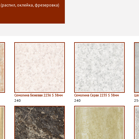
 (распил, оклейка, фрезеровка)
Семолина Бежевая 2236 S 38мм
Семолина Серая 2235 S 38мм
Це
240
240
25