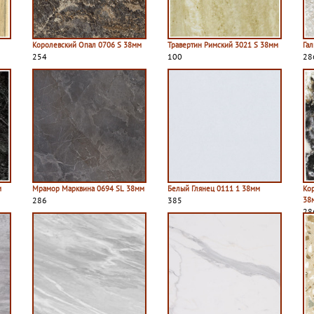
Королевский Опал 0706 S 38мм
Травертин Римский 3021 S 38мм
Га
254
100
28
м
Мрамор Марквина 0694 SL 38мм
Белый Глянец 0111 1 38мм
Ко
286
385
38
28