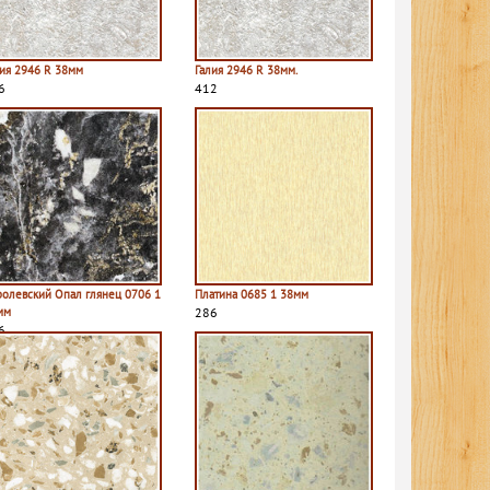
лия 2946 R 38мм
Галия 2946 R 38мм.
6
412
ролевский Опал глянец 0706 1
Платина 0685 1 38мм
мм
286
6