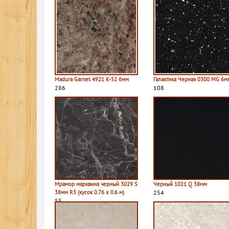
Madura Garnet 4921 K-52 6мм
Галактика Черная 0300 MG 6м
286
108
Мрамор марквина черный 3029 S
Черный 1021 Q 38мм
38мм R3 (кусок 0.76 х 0.6 м)
254
55