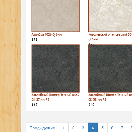
Аламбра 4026 Q 6мм
Королевский опал светлый 30
178
Q 6мм
178
Альпийский Шифер Темный 0449
Альпийский Шифер Темный 0
СК 27 мм R9
СК 38 мм R9
167
240
Предыдущие
1
2
3
4
5
6
7