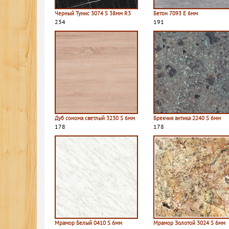
Черный Тунис 3074 S 38мм R3
Бетон 7093 E 6мм
234
191
Дуб сонома светлый 3230 S 6мм
Брекчия антика 2240 S 6мм
178
178
Мрамор Белый 0410 S 6мм
Мрамор Золотой 3024 S 6мм