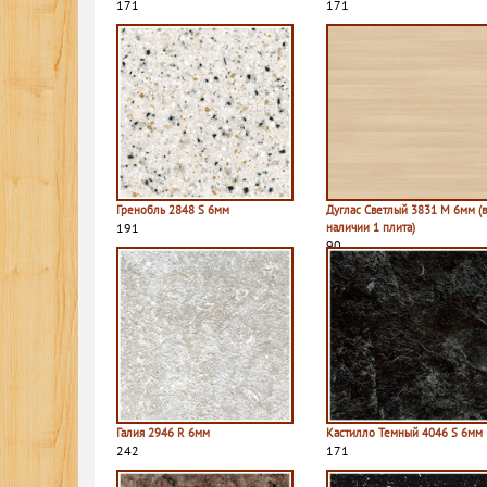
171
171
Гренобль 2848 S 6мм
Дуглас Светлый 3831 M 6мм (
191
наличии 1 плита)
90
Галия 2946 R 6мм
Кастилло Темный 4046 S 6мм
242
171