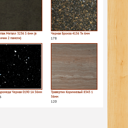
нтаж Металл 3236 S 6мм (в
Черная Бронза 4156 Ти 6мм
личии 2 панели)
178
дромеда Черная 0190 1A 56мм
Травертин Коричневый 8343 1
6
56мм
120