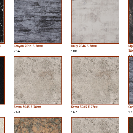
м
Canyon 7011 S 38мм
Daily 7046 S 38мм
Мр
234
100
38
23
Бетао 3045 E 38мм
Бетао 3045 E 27мм
Ca
240
167
17