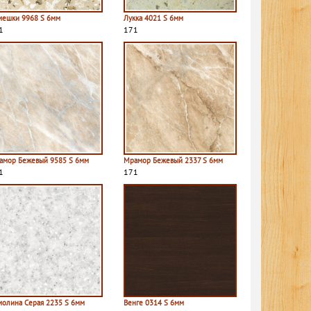
мешки 9968 S 6мм
Лукка 4021 S 6мм
1
171
амор Бежевый 9585 S 6мм
Мрамор Бежевый 2337 S 6мм
1
171
молина Серая 2235 S 6мм
Венге 0314 S 6мм