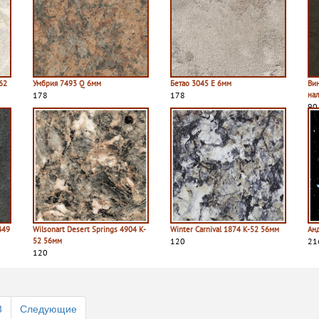
62
Умбрия 7493 Q 6мм
Бетао 3045 E 6мм
Ви
178
178
на
90
449
Wilsonart Desert Springs 4904 K-
Winter Carnival 1874 K-52 56мм
Ан
52 56мм
120
21
120
8
Следующие