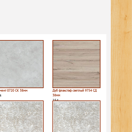
мент 0720 СК 38мм
Дуб флакстаф светлый 9754 СД
4
38мм
254