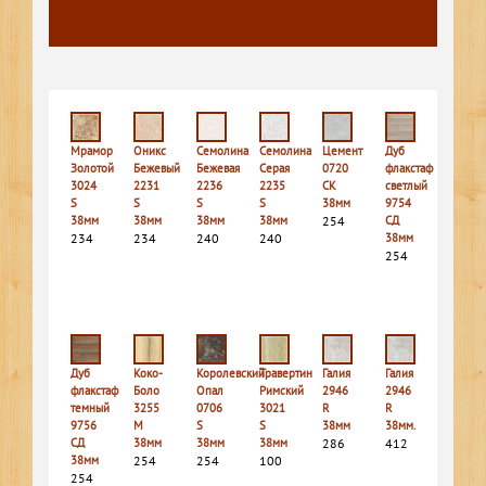
Мрамор
Оникс
Семолина
Семолина
Цемент
Дуб
Золотой
Бежевый
Бежевая
Серая
0720
флакстаф
3024
2231
2236
2235
СК
светлый
S
S
S
S
38мм
9754
38мм
38мм
38мм
38мм
254
СД
234
234
240
240
38мм
254
Дуб
Коко-
Королевский
Травертин
Галия
Галия
флакстаф
Боло
Опал
Римский
2946
2946
темный
3255
0706
3021
R
R
9756
M
S
S
38мм
38мм.
СД
38мм
38мм
38мм
286
412
38мм
254
254
100
254