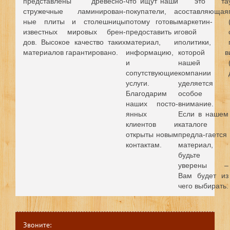
представлены древесно-
что ищут наши
это та
стружечные ламинирован-
покупатели, а
составляющая
ные плиты и столешницы
потому готовы
маркетин-
известных мировых брен-
предоставить и
говой
дов.
Высокое качество таких
материал, и
политики,
материалов гарантировано.
информацию,
которой в
и
нашей
сопутствующие
компании
услуги.
уделяется
Благодарим
особое
наших посто-
внимание.
янных
Если в нашем
клиентов и
каталоге
открыты новым
предла-гается
контактам.
материал,
будьте
уверены –
Вам будет из
чего выбирать.
Звоните: