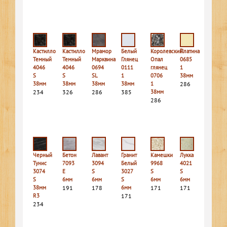
Кастилло
Кастилло
Мрамор
Белый
Королевский
Платина
Темный
Темный
Марквина
Глянец
Опал
0685
4046
4046
0694
0111
глянец
1
S
S
SL
1
0706
38мм
38мм
38мм
38мм
38мм
1
286
234
326
286
385
38мм
286
Черный
Бетон
Лавант
Гранит
Камешки
Лукка
Тунис
7093
3094
Белый
9968
4021
3074
E
S
3027
S
S
S
6мм
6мм
S
6мм
6мм
38мм
191
178
6мм
171
171
R3
171
234