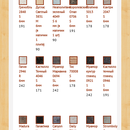
Гренобль
Дуглас
Неаполитано
Королевский
Платина
Кантри
2848
Светлый
зеленый
Опал
5013
2047
S
3831
4049
0706
S
S
6мм
M
S 6
S
6мм
6мм
191
6мм
мм (в
6мм
178
178
(в
наличии
191
наличии
1 шт)
1
90
плита)
90
Галия
Кастилло
Мрамор
Тис
Мрамор
Кастилло
2946
Темный
Марквина
70008
кунгур
темный
R
4046
0694
S
глянец
глянец
6мм
S
SL
6мм
0921
0946
242
6мм
6мм
178
1
1
171
242
6мм
6мм
242
191
Madura
Галактика
Canyon
Daily
Мрамор
Stromboly