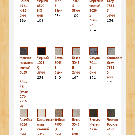
Garnet
Черная
7011
7046
марквина
Grey
4921
0300
S
S
черный
7351
K-52
MG
38мм
38мм
3029
S
6мм
6мм
234
100
S
38мм
286
108
38мм
234
R3
234
Мрамор
Черный
Бетао
Бетао
Canyon
Stromboly
марквина
1021
3045
3045
7011
Grey
черный
Q
E
E
S
7351
3029
38мм
38мм
27мм
6мм
S
S
254
240
167
171
6мм
38мм
171
R3
(кусок
0.76
х 0.6
м)
55
Аламбра
Королевский
Умбрия
Бетао
Винтаж
Черная
4026
опал
7493
3045
Металл
Бронза
Q
светлый
Q
E
3236
4156
6мм
3062
6мм
6мм
S
Ти