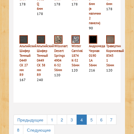
178
Q
178
178
6мм
6мм
6мм
(в
178
178
наличии
2
панели)
90
Альпийский
Альпийский
Wilsonart
Winter
Андромеда
Травертин
Шифер
Шифер
Desert
Carnival
Черная
Коричневый
Темный
Темный
Springs
1874
0190
8343
0449
0449
4904
K-52
1A
1
СК 27
СК 38
K-52
56мм
56мм
56мм
мм
мм
56мм
120
216
120
R9
R9
120
167
240
Предыдущие
1
2
3
4
5
6
7
8
Следующие