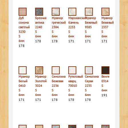
Дуб
Брекчия
Мрамор
Мароканский
Мрамор
Мрамор
сонома
антика
греческий
Камень
Бежевый
Бежевый
светлый
2240
2384
2233
9585
2337
3230
S
S
S
S
S
S
6мм
6мм
6мм
6мм
6мм
6мм
178
178
171
171
171
178
Мрамор
Мрамор
Семолина
Рутиловый
Семолина
Венге
Белый
Золотой
Бежевая
кварц
Серая
0314
0410
3024
2236
70010
2235
S
S
S
S
S
S
6мм
6мм
6мм
6мм
6мм
6мм
191
171
171
178
178
178