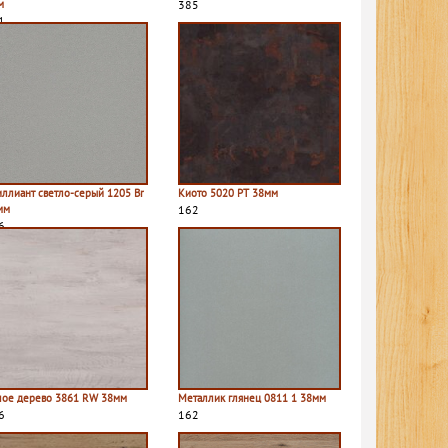
м
385
1
иллиант светло-серый 1205 Br
Киото 5020 PT 38мм
мм
162
6
лое дерево 3861 RW 38мм
Металлик глянец 0811 1 38мм
6
162