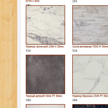
0734 1 6мм
191
191
Мрамор греческий 2384 S 38мм.
Сосна винтажная 7050 M 38мм
326
326
Черный детройт 5016 PT 38мм
Мрамор бернини 2349 PT 38
286
286