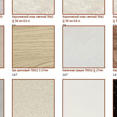
20
Королевский опал светлый 3062
Королевский опал светлый 3062
Ко
Q 38 мм 0.6 м
Q 38 мм 0.8 м
Q 
54
79
11
Бук кремовый 70022 S 27мм
Каменная грация 70016 Q 27мм
Ка
167
167
16