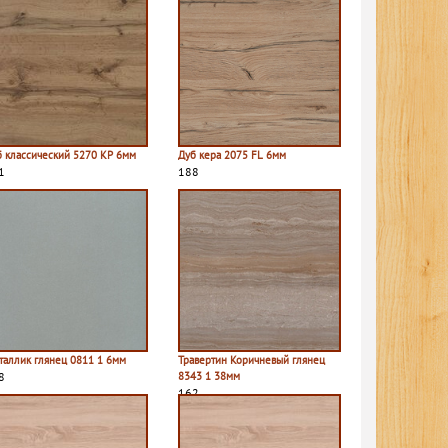
б классический 5270 КР 6мм
Дуб кера 2075 FL 6мм
1
188
таллик глянец 0811 1 6мм
Травертин Коричневый глянец
8
8343 1 38мм
162