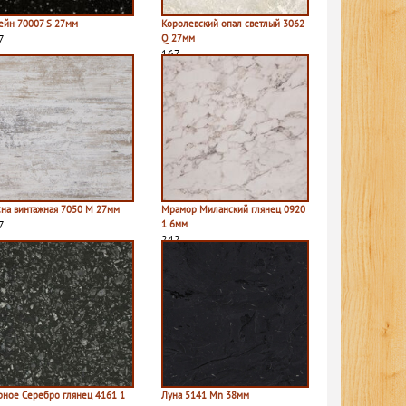
ейн 70007 S 27мм
Королевский опал светлый 3062
7
Q 27мм
167
сна винтажная 7050 M 27мм
Мрамор Миланский глянец 0920
7
1 6мм
242
рное Серебро глянец 4161 1
Луна 5141 Mn 38мм