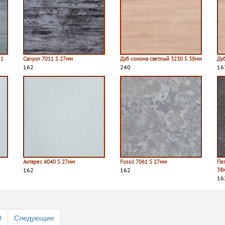
 1
Canyon 7011 S 27мм
Дуб сонома светлый 3230 S 38мм
Ду
162
240
16
Антарес 4040 S 27мм
Fossil 7061 S 27мм
Пе
162
162
38
16
8
Следующие