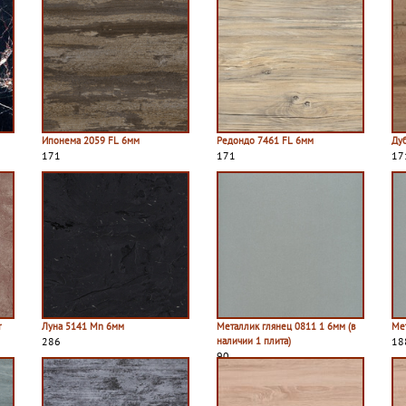
Ипонема 2059 FL 6мм
Редондо 7461 FL 6мм
Ду
171
171
17
r
Луна 5141 Mn 6мм
Металлик глянец 0811 1 6мм (в
Ме
286
наличии 1 плита)
18
90