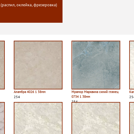
 (распил, оклейка, фрезеровка)
Аламбра 4026 1 38мм
Мрамор Марквина синий глянец
Ка
254
0734 1 38мм
25
254