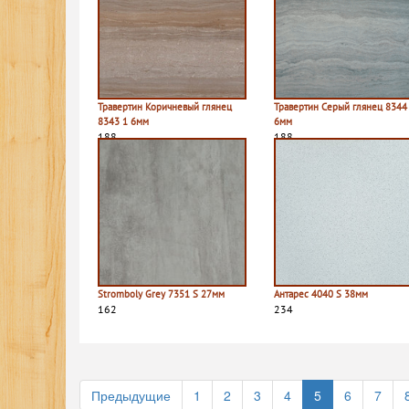
Травертин Коричневый глянец
Травертин Серый глянец 8344
8343 1 6мм
6мм
188
188
Stromboly Grey 7351 S 27мм
Антарес 4040 S 38мм
162
234
Предыдущие
1
2
3
4
5
6
7