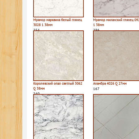
Мрамор марквина белый глянец
Мрамор миланский глянец 09
3028 1 38мм
1 38мм
254
286
Королевский опал светлый 3062
Аламбра 4026 Q 27мм
Q 38мм
167
240