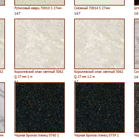
Рутиловый кварц 70010 S 27мм
Снежный 70014 S 27мм
Шт
167
167
16
62
Королевский опал светлый 3062
Королевский опал светлый 3062
Со
Q 27 мм 1 м
Q 27 мм 1.2 м
16
81
97
6мм
Черная Бронза глянец 0760 1
Черная Бронза глянец 0759 1
Че