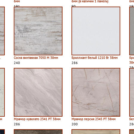
6мм
6мм (в наличии 1 панель)
6м
191
90
19
.
Сосна винтажная 7050 M 38мм
Бриллиант белый 1210 Br 38мм
Бр
240
286
38
28
мм
Мрамор нуволато 2341 PT 38мм
Мрамор персия 2345 PT 38мм
Бе
286
200
28