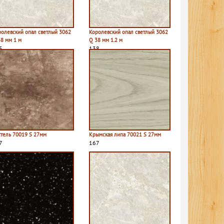
ролевский опал светлый 3062
Королевский опал светлый 3062
38 мм 1 м
Q 38 мм 1.2 м
5
138
стель 70019 S 27мм
Крымская липа 70021 S 27мм
7
167