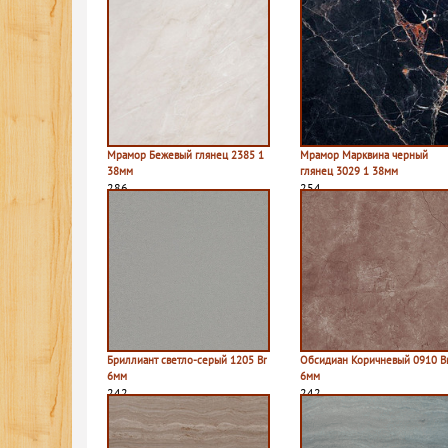
Мрамор Бежевый глянец 2385 1
Мрамор Марквина черный
38мм
глянец 3029 1 38мм
286
254
Бриллиант светло-серый 1205 Br
Обсидиан Коричневый 0910 B
6мм
6мм
242
242