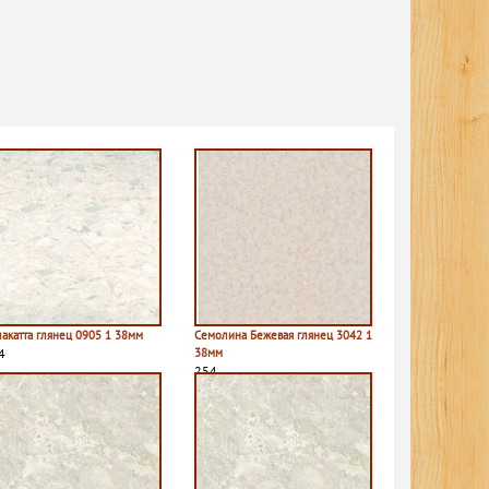
лакатта глянец 0905 1 38мм
Семолина Бежевая глянец 3042 1
4
38мм
254