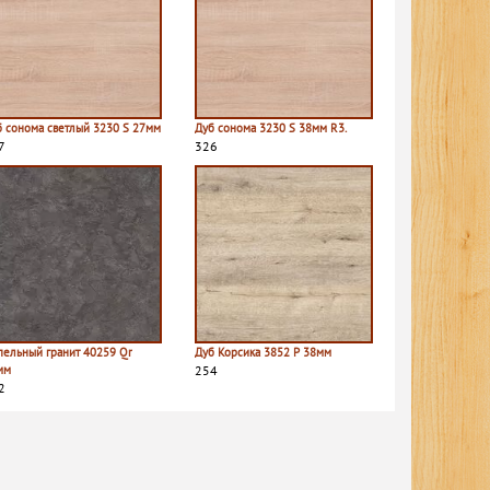
б сонома светлый 3230 S 27мм
Дуб сонома 3230 S 38мм R3.
7
326
пельный гранит 40259 Qr
Дуб Корсика 3852 P 38мм
мм
254
2