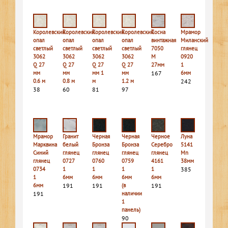
Королевский
Королевский
Королевский
Королевский
Сосна
Мрамор
опал
опал
опал
опал
винтажная
Миланский
светлый
светлый
светлый
светлый
7050
глянец
3062
3062
3062
3062
M
0920
Q 27
Q 27
Q 27
Q 27
27мм
1
мм
мм
мм 1
мм
167
6мм
0.6 м
0.8 м
м
1.2 м
242
38
60
81
97
Мрамор
Гранит
Черная
Черная
Черное
Луна
Марквина
белый
Бронза
Бронза
Серебро
5141
Синий
глянец
глянец
глянец
глянец
Mn
глянец
0727
0760
0759
4161
38мм
0734
1
1
1
1
385
1
6мм
6мм
6мм
6мм
6мм
191
191
(в
191
191
наличии
1
панель)
90