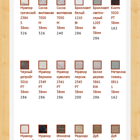
Мрамор
Сосна
Сосна
Бриллиант
Бриллиант
Киото
греческий
винтажная
винтажная
белый
светло-
5020
2384
7050
7050
1210
серый
PT
S
M
M
Br
1205
38мм
38мм.
38мм.
38мм
38мм
Br
162
326
326
240
286
38мм
286
Черный
Мрамор
Мрамор
Мрамор
Белое
Металлик
детройт
бернини
нуволато
персия
дерево
глянец
5016
2349
2341
2345
3861
0811
PT
PT
PT
PT
RW
1
38мм
38мм
38мм
38мм
38мм
38мм
286
286
286
200
286
162
Мрамор
Мрамор
Ипонема
Редондо
Дуб
Дуб