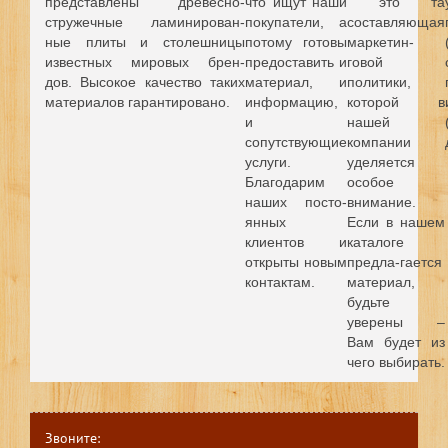
представлены древесно-
что ищут наши
это та
стружечные ламинирован-
покупатели, а
составляющая
ные плиты и столешницы
потому готовы
маркетин-
известных мировых брен-
предоставить и
говой
дов.
Высокое качество таких
материал, и
политики,
материалов гарантировано.
информацию,
которой в
и
нашей
сопутствующие
компании
услуги.
уделяется
Благодарим
особое
наших посто-
внимание.
янных
Если в нашем
клиентов и
каталоге
открыты новым
предла-гается
контактам.
материал,
будьте
уверены –
Вам будет из
чего выбирать.
Звоните: