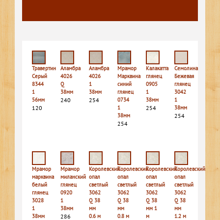
Травертин
Аламбра
Аламбра
Мрамор
Калакатта
Семолина
Серый
4026
4026
Марквина
глянец
Бежевая
8344
Q
1
синий
0905
глянец
1
38мм
38мм
глянец
1
3042
56мм
240
254
0734
38мм
1
120
1
254
38мм
38мм
254
254
Мрамор
Мрамор
Королевский
Королевский
Королевский
Королевский
марквина
миланский
опал
опал
опал
опал
белый
глянец
светлый
светлый
светлый
светлый
глянец
0920
3062
3062
3062
3062
3028
1
Q 38
Q 38
Q 38
Q 38
1
38мм
мм
мм
мм 1
мм
38мм
286
0.6 м
0.8 м
м
1.2 м