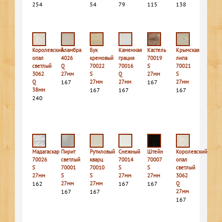
254
54
79
115
138
Королевский
Аламбра
Бук
Каменная
Кастель
Крымская
опал
4026
кремовый
грация
70019
липа
светлый
Q
70022
70016
S
70021
3062
27мм
S
Q
27мм
S
Q
167
27мм
27мм
167
27мм
38мм
167
167
167
240
Мадагаскар
Пирит
Рутиловый
Снежный
Штейн
Королевский
70026
светлый
кварц
70014
70007
опал
S
70001
70010
S
S
светлый
27мм
S
S
27мм
27мм
3062
162
27мм
27мм
167
167
Q
167
167
27мм
167