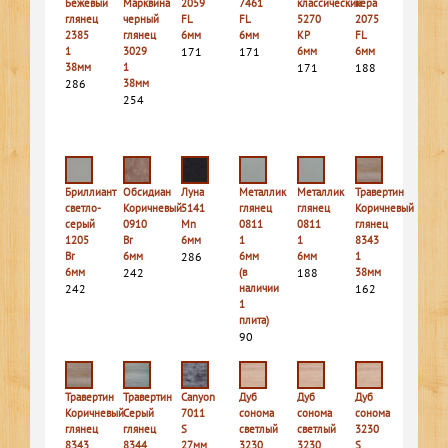
Бежевый
Марквина
2059
7461
классический
кера
глянец
черный
FL
FL
5270
2075
2385
глянец
6мм
6мм
КР
FL
1
3029
171
171
6мм
6мм
38мм
1
171
188
286
38мм
254
Бриллиант
Обсидиан
Луна
Металлик
Металлик
Травертин
светло-
Коричневый
5141
глянец
глянец
Коричневый
серый
0910
Mn
0811
0811
глянец
1205
Br
6мм
1
1
8343
Br
6мм
286
6мм
6мм
1
6мм
242
(в
188
38мм
242
наличии
162
1
плита)
90
Травертин
Травертин
Canyon
Дуб
Дуб
Дуб
Коричневый
Серый
7011
сонома
сонома
сонома
глянец
глянец
S
светлый
светлый
3230
8343
8344
27мм
3230
3230
S