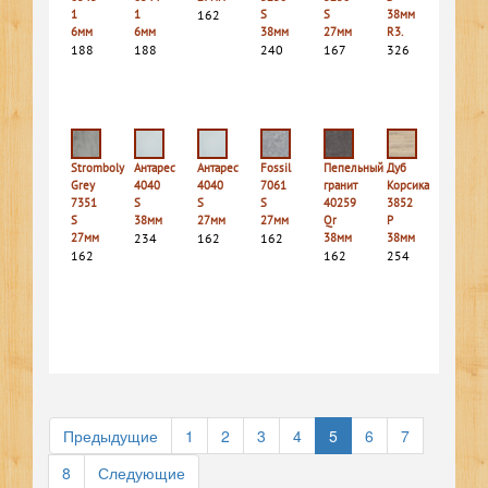
1
1
162
S
S
38мм
6мм
6мм
38мм
27мм
R3.
188
188
240
167
326
Stromboly
Антарес
Антарес
Fossil
Пепельный
Дуб
Grey
4040
4040
7061
гранит
Корсика
7351
S
S
S
40259
3852
S
38мм
27мм
27мм
Qr
P
27мм
234
162
162
38мм
38мм
162
162
254
Предыдущие
1
2
3
4
5
6
7
8
Следующие