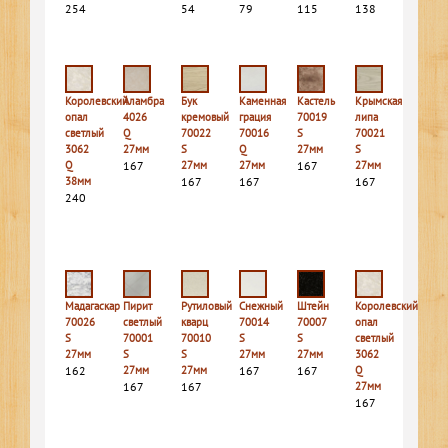
254
54
79
115
138
Королевский
Аламбра
Бук
Каменная
Кастель
Крымская
опал
4026
кремовый
грация
70019
липа
светлый
Q
70022
70016
S
70021
3062
27мм
S
Q
27мм
S
Q
167
27мм
27мм
167
27мм
38мм
167
167
167
240
Мадагаскар
Пирит
Рутиловый
Снежный
Штейн
Королевский
70026
светлый
кварц
70014
70007
опал
S
70001
70010
S
S
светлый
27мм
S
S
27мм
27мм
3062
162
27мм
27мм
167
167
Q
167
167
27мм
167