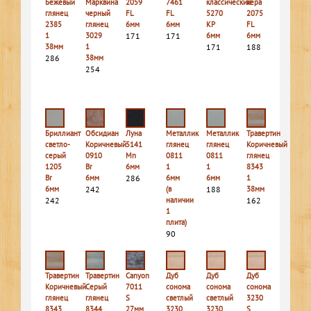
Бежевый
Марквина
2059
7461
классический
кера
глянец
черный
FL
FL
5270
2075
2385
глянец
6мм
6мм
КР
FL
1
3029
171
171
6мм
6мм
38мм
1
171
188
286
38мм
254
Бриллиант
Обсидиан
Луна
Металлик
Металлик
Травертин
светло-
Коричневый
5141
глянец
глянец
Коричневый
серый
0910
Mn
0811
0811
глянец
1205
Br
6мм
1
1
8343
Br
6мм
286
6мм
6мм
1
6мм
242
(в
188
38мм
242
наличии
162
1
плита)
90
Травертин
Травертин
Canyon
Дуб
Дуб
Дуб
Коричневый
Серый
7011
сонома
сонома
сонома
глянец
глянец
S
светлый
светлый
3230
8343
8344
27мм
3230
3230
S