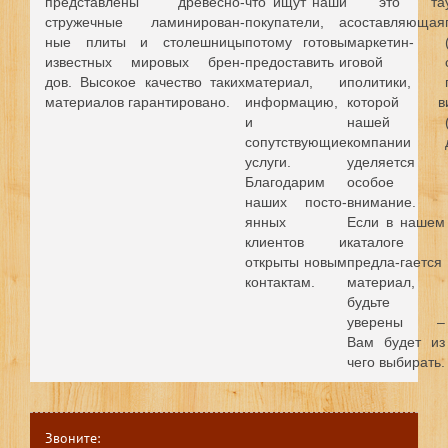
представлены древесно-
что ищут наши
это та
стружечные ламинирован-
покупатели, а
составляющая
ные плиты и столешницы
потому готовы
маркетин-
известных мировых брен-
предоставить и
говой
дов.
Высокое качество таких
материал, и
политики,
материалов гарантировано.
информацию,
которой в
и
нашей
сопутствующие
компании
услуги.
уделяется
Благодарим
особое
наших посто-
внимание.
янных
Если в нашем
клиентов и
каталоге
открыты новым
предла-гается
контактам.
материал,
будьте
уверены –
Вам будет из
чего выбирать.
Звоните: