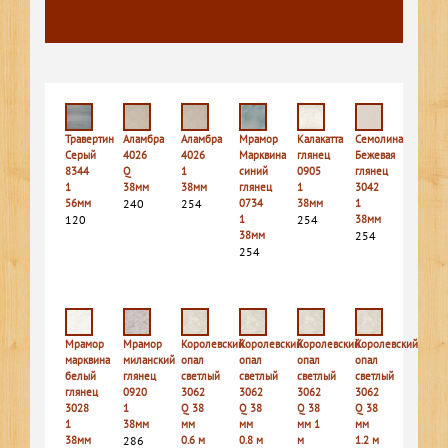
Травертин
Аламбра
Аламбра
Мрамор
Калакатта
Семолина
Серый
4026
4026
Марквина
глянец
Бежевая
8344
Q
1
синий
0905
глянец
1
38мм
38мм
глянец
1
3042
56мм
240
254
0734
38мм
1
120
1
254
38мм
38мм
254
254
Мрамор
Мрамор
Королевский
Королевский
Королевский
Королевский
марквина
миланский
опал
опал
опал
опал
белый
глянец
светлый
светлый
светлый
светлый
глянец
0920
3062
3062
3062
3062
3028
1
Q 38
Q 38
Q 38
Q 38
1
38мм
мм
мм
мм 1
мм
38мм
286
0.6 м
0.8 м
м
1.2 м