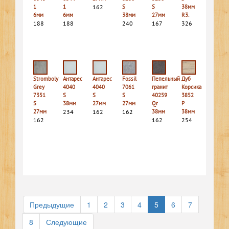
1
1
162
S
S
38мм
6мм
6мм
38мм
27мм
R3.
188
188
240
167
326
Stromboly
Антарес
Антарес
Fossil
Пепельный
Дуб
Grey
4040
4040
7061
гранит
Корсика
7351
S
S
S
40259
3852
S
38мм
27мм
27мм
Qr
P
27мм
234
162
162
38мм
38мм
162
162
254
Предыдущие
1
2
3
4
5
6
7
8
Следующие