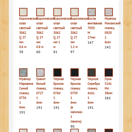
Королевский
Королевский
Королевский
Королевский
Сосна
Мрамор
опал
опал
опал
опал
винтажная
Миланский
светлый
светлый
светлый
светлый
7050
глянец
3062
3062
3062
3062
M
0920
Q 27
Q 27
Q 27
Q 27
27мм
1
мм
мм
мм 1
мм
167
6мм
0.6 м
0.8 м
м
1.2 м
242
38
60
81
97
Мрамор
Гранит
Черная
Черная
Черное
Луна
Марквина
белый
Бронза
Бронза
Серебро
5141
Синий
глянец
глянец
глянец
глянец
Mn
глянец
0727
0760
0759
4161
38мм
0734
1
1
1
1
385
1
6мм
6мм
6мм
6мм
6мм
191
191
(в
191
191
наличии
1
панель)
90