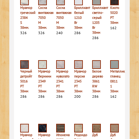
Мрамор
Сосна
Сосна
Бриллиант
Бриллиант
Киото
греческий
винтажная
винтажная
белый
светло-
5020
2384
7050
7050
1210
серый
PT
S
M
M
Br
1205
38мм
38мм.
38мм.
38мм
38мм
Br
162
326
326
240
286
38мм
286
Черный
Мрамор
Мрамор
Мрамор
Белое
Металлик
детройт
бернини
нуволато
персия
дерево
глянец
5016
2349
2341
2345
3861
0811
PT
PT
PT
PT
RW
1
38мм
38мм
38мм
38мм
38мм
38мм
286
286
286
200
286
162
Мрамор
Мрамор
Ипонема
Редондо
Дуб
Дуб