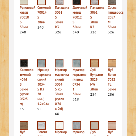
Рутиловый
Снежный
Паладина
Дымчатый
Паладина
Сосна
кварц
70014
3061
кварц
3061
пандероса
70010
S
S
70012
S
2057
S
38мм
38мм
S
38мм
M
38мм
240
R3
38мм.
R3
38мм.
240
326
340
326
326
Кастилло
Мрамор
Мрамор
Мрамор
Дуб
Дуб
темный
марквина
марквина
марквина
Бунратти
Вотан
4046
синий
синий
глянец
3829
7052
S
3034
3034
0734
NW
FL
38мм
S R3
S R3
1
38мм
38мм
(кусок
38
38мм
38мм.
254
286
0.525
мм (
(кусок
318
м)
1.2х0.6)
0.76
15
95
х 0.6)
60
Дуб
Лавант
Мрамор
Мрамор
Дуб
Дуб