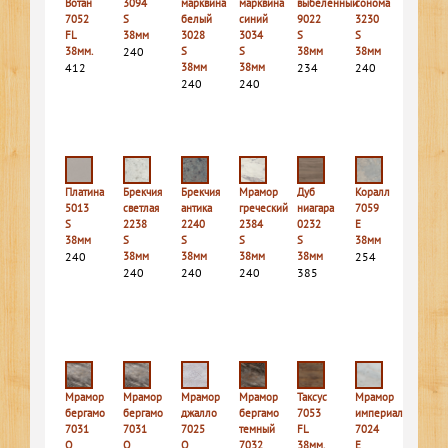
Вотан
3094
марквина
марквина
выбеленный
сонома
7052
S
белый
синий
9022
3230
FL
38мм
3028
3034
S
S
38мм.
240
S
S
38мм
38мм
412
38мм
38мм
234
240
240
240
Платина
Брекчия
Брекчия
Мрамор
Дуб
Коралл
5013
светлая
антика
греческий
ниагара
7059
S
2238
2240
2384
0232
E
38мм
S
S
S
S
38мм
240
38мм
38мм
38мм
38мм
254
240
240
240
385
Мрамор
Мрамор
Мрамор
Мрамор
Таксус
Мрамор
бергамо
бергамо
джалло
бергамо
7053
империал
7031
7031
7025
темный
FL
7024
Q
Q
Q
7032
38мм.
E