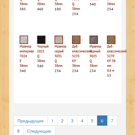
38мм
38мм.
38мм
Q
340
38мм
385
460
180
38мм
254
254
Мрамор
Черный
Мрамор
Дуб
Мрамор
Дуб
империал
1021
серый
классический
черный
классический
7024
Q
3031
5270
3025
5270
E
38мм.
Q
КР
Q
КР 38
38мм.
340
38мм
38мм
38мм
мм
340
234
234
234
0.6 м
53
Предыдущие
1
2
3
4
5
6
7
8
Следующие