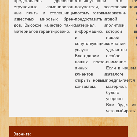
представлены древесно-
что ищут наши
это та
стружечные ламинирован-
покупатели, а
составляющая
ные плиты и столешницы
потому готовы
маркетин-
известных мировых брен-
предоставить и
говой
дов.
Высокое качество таких
материал, и
политики,
материалов гарантировано.
информацию,
которой в
и
нашей
сопутствующие
компании
услуги.
уделяется
Благодарим
особое
наших посто-
внимание.
янных
Если в нашем
клиентов и
каталоге
открыты новым
предла-гается
контактам.
материал,
будьте
уверены –
Вам будет из
чего выбирать.
Звоните: