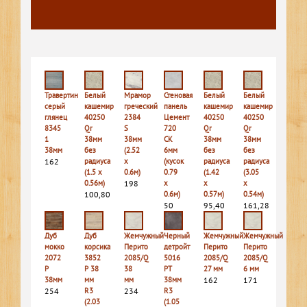
Травертин
Белый
Мрамор
Стеновая
Белый
Белый
серый
кашемир
греческий
панель
кашемир
кашемир
глянец
40250
2384
Цемент
40250
40250
8345
Qr
S
720
Qr
Qr
1
38мм
38мм
СК
38мм
38мм
38мм
без
(2.52
6мм
без
без
162
радиуса
х
(кусок
радиуса
радиуса
(1.5 х
0.6м)
0.79
(1.42
(3.05
0.56м)
198
х
х
х
100,80
0.6м)
0.57м)
0.54м)
50
95,40
161,28
Дуб
Дуб
Жемчужный
Черный
Жемчужный
Жемчужный
мокко
корсика
Перито
детройт
Перито
Перито
2072
3852
2085/Q
5016
2085/Q
2085/Q
P
P 38
38
PT
27 мм
6 мм
38мм
мм
мм
38мм
162
171
254
R3
234
R3
(2.03
(1.05