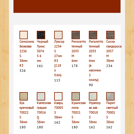
Семолина
Черный
Луксор
Риголетто
Риголетто
Сосна
Бежевая
Тунис
2234
темный
темный
пандероса
2236
3074
S
2033
2033
2057
S
S 6
27мм
M
M
M
38мм.
мм
R3
6мм
6мм
38мм
R3
161
(2.18
178
(в
234
326
х
наличии
0.6м)
2
115
плиты)
90
Бук
Каменная
Кварц
Крымская
Мрамор
Пирит
кремовый
грация
70005
липа
ак кая
светлый
70022
70016
S
70021
70018
70001
S
Q
38мм
S
S
S
38мм
38мм
162
38мм
38мм
38мм
180
180
180
162
162