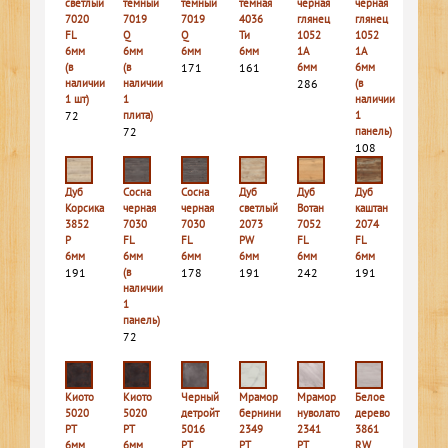
светлый
темный
темный
темная
черная
черная
7020
7019
7019
4036
глянец
глянец
FL
Q
Q
Ти
1052
1052
6мм
6мм
6мм
6мм
1A
1A
(в
(в
171
161
6мм
6мм
наличии
наличии
286
(в
1 шт)
1
наличии
72
плита)
1
72
панель)
108
Дуб
Сосна
Сосна
Дуб
Дуб
Дуб
Корсика
черная
черная
светлый
Вотан
каштан
3852
7030
7030
2073
7052
2074
P
FL
FL
PW
FL
FL
6мм
6мм
6мм
6мм
6мм
6мм
191
(в
178
191
242
191
наличии
1
панель)
72
Киото
Киото
Черный
Мрамор
Мрамор
Белое
5020
5020
детройт
бернини
нуволато
дерево
PT
PT
5016
2349
2341
3861
6мм
6мм
PT
PT
PT
RW