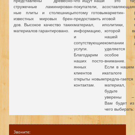
представлены древесно-
что ищут наши
это та
стружечные ламинирован-
покупатели, а
составляющая
ные плиты и столешницы
потому готовы
маркетин-
известных мировых брен-
предоставить и
говой
дов.
Высокое качество таких
материал, и
политики,
материалов гарантировано.
информацию,
которой в
и
нашей
сопутствующие
компании
услуги.
уделяется
Благодарим
особое
наших посто-
внимание.
янных
Если в нашем
клиентов и
каталоге
открыты новым
предла-гается
контактам.
материал,
будьте
уверены –
Вам будет из
чего выбирать.
Звоните: