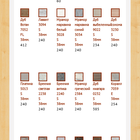
60
Дуб
Лавант
Мрамор
Мрамор
Дуб
Дуб
Вотан
3094
марквина
марквина
выбеленный
сонома
7052
S
белый
синий
9022
3230
FL
38мм
3028
3034
S
S
38мм.
240
S
S
38мм
38мм
412
38мм
38мм
234
240
240
240
Платина
Брекчия
Брекчия
Мрамор
Дуб
Коралл
5013
светлая
антика
греческий
ниагара
7059
S
2238
2240
2384
0232
E
38мм
S
S
S
S
38мм
240
38мм
38мм
38мм
38мм
254
240
240
240
385