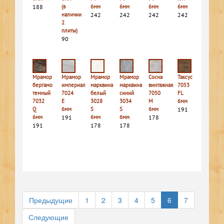
188
(в
6мм
6мм
6мм
6мм
наличии
242
242
242
242
2
плиты)
90
Мрамор
Мрамор
Мрамор
Мрамор
Сосна
Таксус
бергамо
империал
марквина
марквина
винтажная
7053
темный
7024
белый
синий
7050
FL
7032
E
3028
3034
M
6мм
Q
6мм
S
S
6мм
191
6мм
191
6мм
6мм
178
191
178
178
Предыдущие
1
2
3
4
5
6
7
Следующие