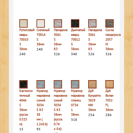
Рутиловый
Снежный
Паладина
Дымчатый
Паладина
Сосна
кварц
70014
3061
кварц
3061
пандероса
70010
S
S
70012
S
2057
S
38мм
38мм
S
38мм
M
38мм
240
R3
38мм.
R3
38мм.
240
326
340
326
326
Кастилло
Мрамор
Мрамор
Мрамор
Дуб
Дуб
темный
марквина
марквина
марквина
Бунратти
Вотан
4046
синий
синий
глянец
3829
7052
S
3034
3034
0734
NW
FL
38мм
S R3
S R3
1
38мм
38мм
(кусок
38
38мм
38мм.
254
286
0.525
мм (
(кусок
318
м)
1.2х0.6)
0.76
15
95
х 0.6)