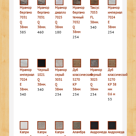
Мрамор
Мрамор
Мрамор
Мрамор
Таксус
Мрамор
бергамо
бергамо
джалло
бергамо
7053
империал
7031
7031
7025
темный
FL
7024
Q
Q
Q
7032
38мм.
E
38мм
38мм.
38мм
Q
340
38мм
385
460
180
38мм
254
254
Мрамор
Черный
Мрамор
Дуб
Мрамор
Дуб
империал
1021
серый
классический
черный
классический
7024
Q
3031
5270
3025
5270
E
38мм.
Q
КР
Q
КР 38
38мм.
340
38мм
38мм
38мм
мм
340
234
234
234
0.6 м
53
Капри
Капри
Капри
Аламбра
Андромеда
Андромеда