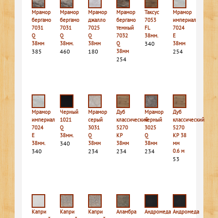
Мрамор
Мрамор
Мрамор
Мрамор
Таксус
Мрамор
бергамо
бергамо
джалло
бергамо
7053
империал
7031
7031
7025
темный
FL
7024
Q
Q
Q
7032
38мм.
E
38мм
38мм.
38мм
Q
340
38мм
385
460
180
38мм
254
254
Мрамор
Черный
Мрамор
Дуб
Мрамор
Дуб
империал
1021
серый
классический
черный
классический
7024
Q
3031
5270
3025
5270
E
38мм.
Q
КР
Q
КР 38
38мм.
340
38мм
38мм
38мм
мм
340
234
234
234
0.6 м
53
Капри
Капри
Капри
Аламбра
Андромеда
Андромеда