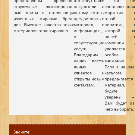
представлены древесно-
что ищут наши
это та
стружечные ламинирован-
покупатели, а
составляющая
ные плиты и столешницы
потому готовы
маркетин-
известных мировых брен-
предоставить и
говой
дов.
Высокое качество таких
материал, и
политики,
материалов гарантировано.
информацию,
которой в
и
нашей
сопутствующие
компании
услуги.
уделяется
Благодарим
особое
наших посто-
внимание.
янных
Если в нашем
клиентов и
каталоге
открыты новым
предла-гается
контактам.
материал,
будьте
уверены –
Вам будет из
чего выбирать.
Звоните: