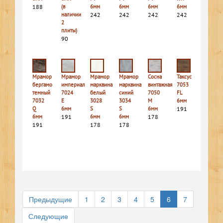
188
(в
6мм
6мм
6мм
6мм
наличии
242
242
242
242
2
плиты)
90
Мрамор
Мрамор
Мрамор
Мрамор
Сосна
Таксус
бергамо
империал
марквина
марквина
винтажная
7053
темный
7024
белый
синий
7050
FL
7032
E
3028
3034
M
6мм
Q
6мм
S
S
6мм
191
6мм
191
6мм
6мм
178
191
178
178
Предыдущие
1
2
3
4
5
6
7
Следующие