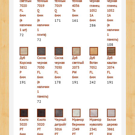
светлый
темный
темный
темная
черная
черная
7020
7019
7019
4036
глянец
глянец
FL
Q
Q
Ти
1052
1052
6мм
6мм
6мм
6мм
1A
1A
(в
(в
171
161
6мм
6мм
наличии
наличии
286
(в
1 шт)
1
наличии
72
плита)
1
72
панель)
108
Дуб
Сосна
Сосна
Дуб
Дуб
Дуб
Корсика
черная
черная
светлый
Вотан
каштан
3852
7030
7030
2073
7052
2074
P
FL
FL
PW
FL
FL
6мм
6мм
6мм
6мм
6мм
6мм
191
(в
178
191
242
191
наличии
1
панель)
72
Киото
Киото
Черный
Мрамор
Мрамор
Белое
5020
5020
детройт
бернини
нуволато
дерево
PT
PT
5016
2349
2341
3861
6мм
6мм
PT
PT
PT
RW