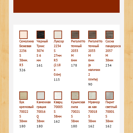
Семолина
Черный
Луксор
Риголетто
Риголетто
Сосна
Бежевая
Тунис
2234
темный
темный
пандероса
2236
3074
S
2033
2033
2057
S
S 6
27мм
M
M
M
38мм.
мм
R3
6мм
6мм
38мм
R3
161
(2.18
178
(в
234
326
х
наличии
0.6м)
2
115
плиты)
90
Бук
Каменная
Кварц
Крымская
Мрамор
Пирит
кремовый
грация
70005
липа
ак кая
светлый
70022
70016
S
70021
70018
70001
S
Q
38мм
S
S
S
38мм
38мм
162
38мм
38мм
38мм
180
180
180
162
162