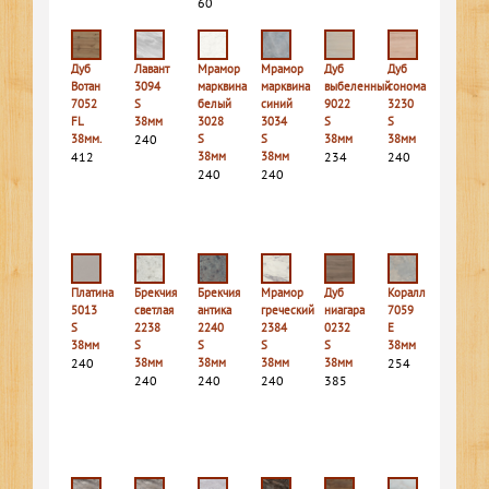
60
Дуб
Лавант
Мрамор
Мрамор
Дуб
Дуб
Вотан
3094
марквина
марквина
выбеленный
сонома
7052
S
белый
синий
9022
3230
FL
38мм
3028
3034
S
S
38мм.
240
S
S
38мм
38мм
412
38мм
38мм
234
240
240
240
Платина
Брекчия
Брекчия
Мрамор
Дуб
Коралл
5013
светлая
антика
греческий
ниагара
7059
S
2238
2240
2384
0232
E
38мм
S
S
S
S
38мм
240
38мм
38мм
38мм
38мм
254
240
240
240
385