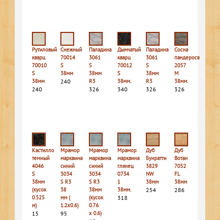
Рутиловый
Снежный
Паладина
Дымчатый
Паладина
Сосна
кварц
70014
3061
кварц
3061
пандероса
70010
S
S
70012
S
2057
S
38мм
38мм
S
38мм
M
38мм
240
R3
38мм.
R3
38мм.
240
326
340
326
326
Кастилло
Мрамор
Мрамор
Мрамор
Дуб
Дуб
темный
марквина
марквина
марквина
Бунратти
Вотан
4046
синий
синий
глянец
3829
7052
S
3034
3034
0734
NW
FL
38мм
S R3
S R3
1
38мм
38мм
(кусок
38
38мм
38мм.
254
286
0.525
мм (
(кусок
318
м)
1.2х0.6)
0.76
15
95
х 0.6)