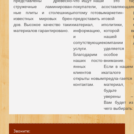
представлены древесно-
что ищут наши
это та
стружечные ламинирован-
покупатели, а
составляющая
ные плиты и столешницы
потому готовы
маркетин-
известных мировых брен-
предоставить и
говой
дов.
Высокое качество таких
материал, и
политики,
материалов гарантировано.
информацию,
которой в
и
нашей
сопутствующие
компании
услуги.
уделяется
Благодарим
особое
наших посто-
внимание.
янных
Если в нашем
клиентов и
каталоге
открыты новым
предла-гается
контактам.
материал,
будьте
уверены –
Вам будет из
чего выбирать.
Звоните: