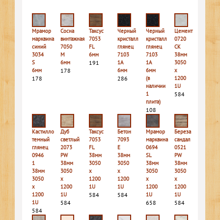
Мрамор
Сосна
Таксус
Черный
Черный
Цемент
марквина
винтажная
7053
кристалл
кристалл
0720
синий
7050
FL
глянец
глянец
CK
3034
M
6мм
7103
7103
38мм
S
6мм
191
1A
1A
3050
6мм
178
6мм
6мм
х
178
286
(в
1200
наличии
1U
1
584
плита)
108
Кастилло
Дуб
Таксус
Бетон
Мрамор
Береза
темный
светлый
7053
7093
марквина
сандал
глянец
2073
FL
E
0694
0521
0946
PW
38мм
38мм
SL
PW
1
38мм
3050
3050
38мм
38мм
38мм
3050
х
х
3050
3050
3050
х
1200
1200
х
х
х
1200
1U
1U
1200
1200
1200
1U
584
584
1U
1U
1U
584
658
584
584