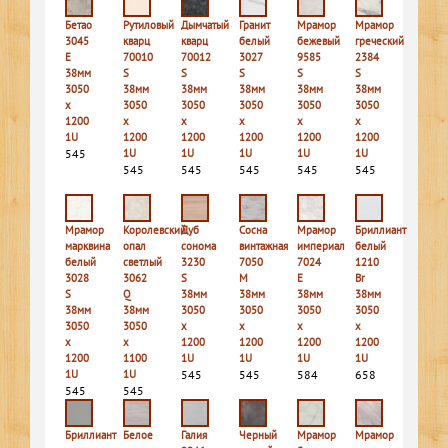
Бетао
Рутиловый
Дымчатый
Гранит
Мрамор
Мрамор
3045
кварц
кварц
белый
бежевый
греческий
E
70010
70012
3027
9585
2384
38мм
S
S
S
S
S
3050
38мм
38мм
38мм
38мм
38мм
х
3050
3050
3050
3050
3050
1200
х
х
х
х
х
1U
1200
1200
1200
1200
1200
545
1U
1U
1U
1U
1U
545
545
545
545
545
Мрамор
Королевский
Дуб
Сосна
Мрамор
Бриллиант
марквина
опал
сонома
винтажная
империал
белый
белый
светлый
3230
7050
7024
1210
3028
3062
S
M
E
Br
S
Q
38мм
38мм
38мм
38мм
38мм
38мм
3050
3050
3050
3050
3050
3050
х
х
х
х
х
х
1200
1200
1200
1200
1200
1100
1U
1U
1U
1U
1U
1U
545
545
584
658
545
545
Бриллиант
Белое
Галия
Черный
Мрамор
Мрамор