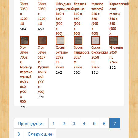
38мм
38мм
Обсидиан
Ледяная
Мрамор
Королевский
3050
3050
коричневый
крошка
золотой
опал
х
х
860 х
860 х
860 х
глянец
1200
1200
860
860
860
860 х
1U
1U
(900
(900
(900
860
584
658
х
х
х
(900
900)
900)
900)
х
270
378
252
900)
270
Угол
Угол
Сосна
Сосна
Сосна
Ипонема
38мм
38мм
онтарио
пандероса
бискайская
2059
7032
5127
2092
2057
2058
FL
Q
Q
FL
M
FL
27мм
Мрамор
Рустика
27мм
27мм
27мм
162
бергамо
860 х
162
162
162
темный
860
860 х
(900
860
х
(900
900)
х
270
900)
270
Предыдущие
1
2
3
4
5
6
7
8
Следующие