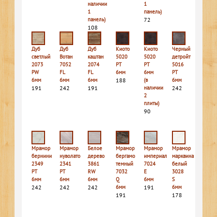
наличии
1
1
панель)
панель)
72
108
Дуб
Дуб
Дуб
Киото
Киото
Черный
светлый
Вотан
каштан
5020
5020
детройт
2073
7052
2074
PT
PT
5016
PW
FL
FL
6мм
6мм
PT
6мм
6мм
6мм
188
(в
6мм
191
242
191
наличии
242
2
плиты)
90
Мрамор
Мрамор
Белое
Мрамор
Мрамор
Мрамор
бернини
нуволато
дерево
бергамо
империал
марквина
2349
2341
3861
темный
7024
белый
PT
PT
RW
7032
E
3028
6мм
6мм
6мм
Q
6мм
S
242
242
242
6мм
191
6мм
191
178