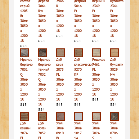
светло-
дерево
2946
детройт
бернини
нуволато
серый
3861
R
5016
2349
2341
1205
Rw
38мм
Pt
Pt
Pt
Br
38мм
3050
38мм
38мм
38мм
38мм
3050
х
3050
3050
3050
3050
х
1200
х
х
х
х
1200
1U
1200
1200
1200
1200
1U
658
1U
1U
1U
1U
658
658
658
658
658
Мрамор
Мрамор
Дуб
Дуб
Редондо
Дуб
бергамо
бергамо
кера
классический
7461
бунратти
7031
темный
2075
5270
FL
3829
Q
7032
FL
КР
38мм
Nw
38мм
Q
38мм
38мм
3050
38мм
3050
38мм
3050
3050
х
3050
х
3050
х
х
1200
х
1200
х
1200
1200
1U
1200
1U
1200
1U
1U
545
1U
813
1U
545
545
584
584
Дуб
Дуб
Угол
Угол
Угол
Угол
каштан
вотан
38мм
38мм
38мм
38мм
2074
7052
0910
1017
3024
0706
FL
FL
Br
1A
S
1