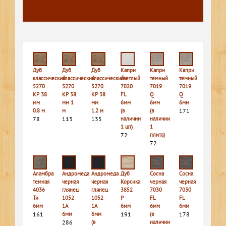
Дуб
Дуб
Дуб
Капри
Капри
Капри
классический
классический
классический
светлый
темный
темный
5270
5270
5270
7020
7019
7019
КР 38
КР 38
КР 38
FL
Q
Q
мм
мм 1
мм
6мм
6мм
6мм
0.8 м
м
1.2 м
(в
(в
171
78
113
135
наличии
наличии
1 шт)
1
72
плита)
72
Аламбра
Андромеда
Андромеда
Дуб
Сосна
Сосна
темная
черная
черная
Корсика
черная
черная
4036
глянец
глянец
3852
7030
7030
Ти
1052
1052
P
FL
FL
6мм
1A
1A
6мм
6мм
6мм
161
6мм
6мм
191
(в
178
286
(в
наличии