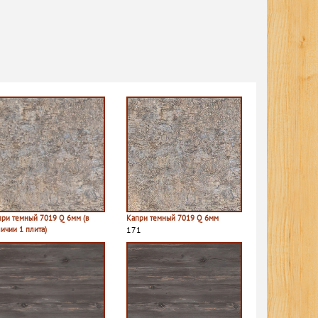
при темный 7019 Q 6мм (в
Капри темный 7019 Q 6мм
ичии 1 плита)
171