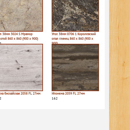
ол 38мм 3024 S Мрамор
Угол 38мм 0706 1 Королевский
отой 860 х 860 (900 х 900)
опал глянец 860 х 860 (900 х
2
900)
270
сна бискайская 2058 FL 27мм
Ипонема 2059 FL 27мм
2
162