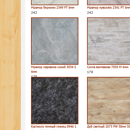
Мрамор бернини 2349 PT 6мм
Мрамор нуволато 2341 PT 6м
242
242
Мрамор марквина синий 3034 S
Сосна винтажная 7050 M 6мм
6мм
178
178
Кастилло темный глянец 0946 1
Дуб светлый 2073 PW 38мм 3