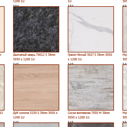
1200 1U
1U
30
584
584
65
м
Дымчатый кварц 70012 S 38мм
Гранит белый 3027 S 38мм 3050
Мр
3050 х 1200 1U
х 1200 1U
30
545
545
54
62
Дуб сонома 3230 S 38мм 3050 х
Сосна винтажная 7050 M 38мм
Мр
1200 1U
3050 х 1200 1U
30
545
545
58