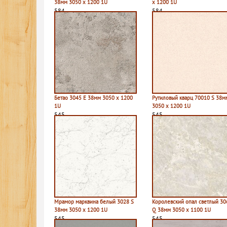
38мм 3050 х 1200 1U
х 1200 1U
584
584
Бетао 3045 E 38мм 3050 х 1200
Рутиловый кварц 70010 S 38м
1U
3050 х 1200 1U
545
545
Мрамор марквина белый 3028 S
Королевский опал светлый 30
38мм 3050 х 1200 1U
Q 38мм 3050 х 1100 1U
545
545