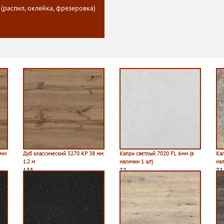
 (распил, оклейка, фрезеровка)
 мм
Дуб классический 5270 КР 38 мм
Капри светлый 7020 FL 6мм (в
Ка
1.2 м
наличии 1 шт)
нал
135
72
72