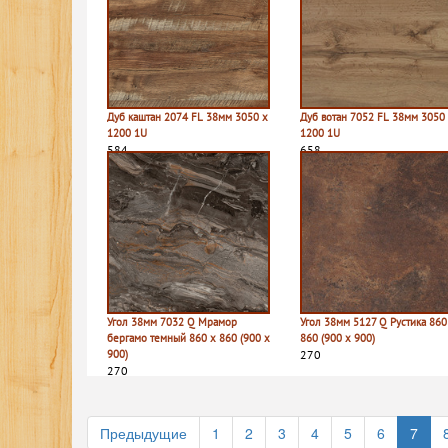
Дуб каштан 2074 FL 38мм 3050 х
Дуб вотан 7052 FL 38мм 3050
1200 1U
1200 1U
584
658
Угол 38мм 7032 Q Мрамор
Угол 38мм 5127 Q Рустика 860
бергамо темный 860 х 860 (900 х
860 (900 х 900)
900)
270
270
Предыдущие
1
2
3
4
5
6
7