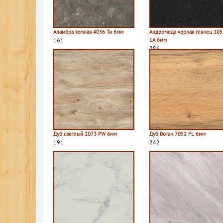
Аламбра темная 4036 Ти 6мм
Андромеда черная глянец 105
161
1A 6мм
286
Дуб светлый 2073 PW 6мм
Дуб Вотан 7052 FL 6мм
191
242