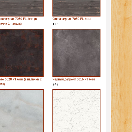
на черная 7030 FL 6мм (в
Сосна черная 7030 FL 6мм
личии 1 панель)
178
ото 5020 PT 6мм (в наличии 2
Черный детройт 5016 PT 6мм
иты)
242