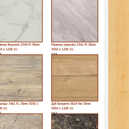
амор бернини 2349 Pt 38мм
Мрамор нуволато 2341 Pt 38мм
50 х 1200 1U
3050 х 1200 1U
8
658
дондо 7461 FL 38мм 3050 х
Дуб бунратти 3829 Nw 38мм
00 1U
3050 х 1200 1U
5
584