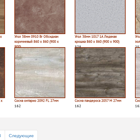
 х
Угол 38мм 0910 Br Обсидиан
Угол 38мм 1017 1A Ледяная
Уг
коричневый 860 х 860 (900 х
крошка 860 х 860 (900 х 900)
зол
900)
378
25
270
 х
Сосна онтарио 2092 FL 27мм
Сосна пандероса 2057 M 27мм
Со
162
162
16
8
Следующие