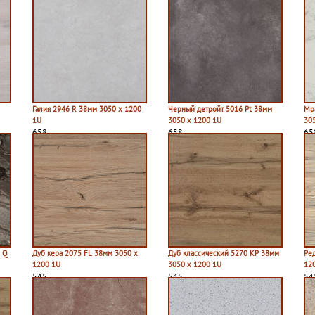
Галия 2946 R 38мм 3050 х 1200
Черный детройт 5016 Pt 38мм
Мр
1U
3050 х 1200 1U
30
658
658
65
 Q
Дуб кера 2075 FL 38мм 3050 х
Дуб классический 5270 КР 38мм
Ре
1200 1U
3050 х 1200 1U
12
545
545
54