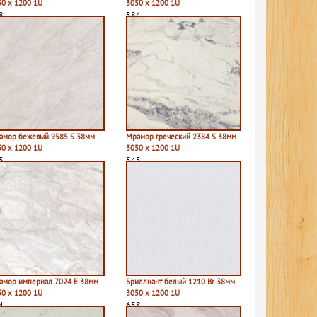
50 х 1200 1U
3050 х 1200 1U
8
584
амор бежевый 9585 S 38мм
Мрамор греческий 2384 S 38мм
50 х 1200 1U
3050 х 1200 1U
5
545
амор империал 7024 E 38мм
Бриллиант белый 1210 Br 38мм
50 х 1200 1U
3050 х 1200 1U
4
658