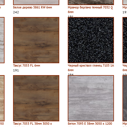
м
Белое дерево 3861 RW 6мм
Мрамор бергамо темный 7032 Q
Мр
242
6мм
19
191
Таксус 7053 FL 6мм
Черный кристалл глянец 7103 1A
Че
191
6мм
6мм
286
10
050
Таксус 7053 FL 38мм 3050 х
Бетон 7093 E 38мм 3050 х 1200
Мр