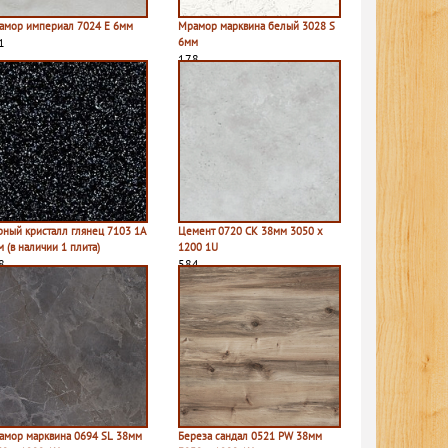
амор империал 7024 E 6мм
Мрамор марквина белый 3028 S
1
6мм
178
рный кристалл глянец 7103 1A
Цемент 0720 CK 38мм 3050 х
 (в наличии 1 плита)
1200 1U
8
584
амор марквина 0694 SL 38мм
Береза сандал 0521 PW 38мм