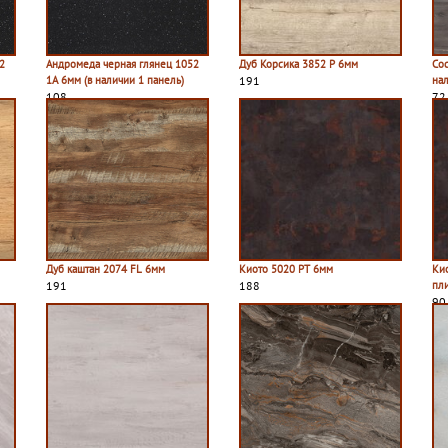
2
Андромеда черная глянец 1052
Дуб Корсика 3852 P 6мм
Сос
1A 6мм (в наличии 1 панель)
191
на
108
72
Дуб каштан 2074 FL 6мм
Киото 5020 PT 6мм
Ки
191
188
пл
90