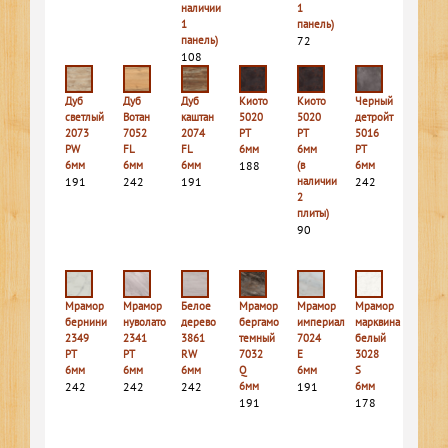
наличии
1
1
панель)
панель)
72
108
Дуб
Дуб
Дуб
Киото
Киото
Черный
светлый
Вотан
каштан
5020
5020
детройт
2073
7052
2074
PT
PT
5016
PW
FL
FL
6мм
6мм
PT
6мм
6мм
6мм
188
(в
6мм
191
242
191
наличии
242
2
плиты)
90
Мрамор
Мрамор
Белое
Мрамор
Мрамор
Мрамор
бернини
нуволато
дерево
бергамо
империал
марквина
2349
2341
3861
темный
7024
белый
PT
PT
RW
7032
E
3028
6мм
6мм
6мм
Q
6мм
S
242
242
242
6мм
191
6мм
191
178