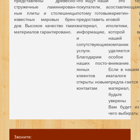
представлены древесно-
что ищут наши
это та
стружечные ламинирован-
покупатели, а
составляющая
ные плиты и столешницы
потому готовы
маркетин-
известных мировых брен-
предоставить и
говой
дов.
Высокое качество таких
материал, и
политики,
материалов гарантировано.
информацию,
которой в
и
нашей
сопутствующие
компании
услуги.
уделяется
Благодарим
особое
наших посто-
внимание.
янных
Если в нашем
клиентов и
каталоге
открыты новым
предла-гается
контактам.
материал,
будьте
уверены –
Вам будет из
чего выбирать.
Звоните: