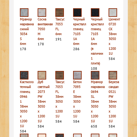
Мрамор
Сосна
Таксус
Черный
Черный
Цемент
марквина
винтажная
7053
кристалл
кристалл
0720
синий
7050
FL
глянец
глянец
CK
3034
M
6мм
7103
7103
38мм
S
6мм
191
1A
1A
3050
6мм
178
6мм
6мм
х
178
286
(в
1200
наличии
1U
1
584
плита)
108
Кастилло
Дуб
Таксус
Бетон
Мрамор
Береза
темный
светлый
7053
7093
марквина
сандал
глянец
2073
FL
E
0694
0521
0946
PW
38мм
38мм
SL
PW
1
38мм
3050
3050
38мм
38мм
38мм
3050
х
х
3050
3050
3050
х
1200
1200
х
х
х
1200
1U
1U
1200
1200
1200
1U
584
584
1U
1U
1U
584
658
584
584