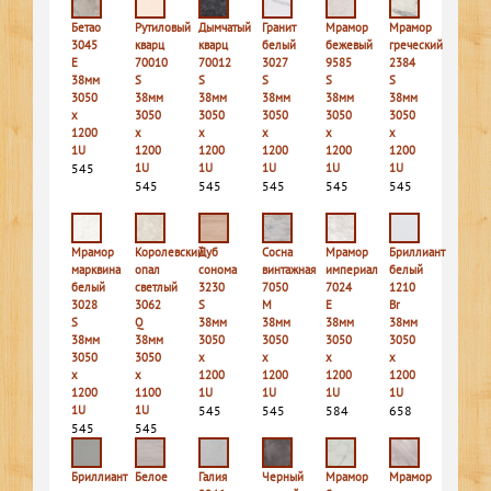
Бетао
Рутиловый
Дымчатый
Гранит
Мрамор
Мрамор
3045
кварц
кварц
белый
бежевый
греческий
E
70010
70012
3027
9585
2384
38мм
S
S
S
S
S
3050
38мм
38мм
38мм
38мм
38мм
х
3050
3050
3050
3050
3050
1200
х
х
х
х
х
1U
1200
1200
1200
1200
1200
545
1U
1U
1U
1U
1U
545
545
545
545
545
Мрамор
Королевский
Дуб
Сосна
Мрамор
Бриллиант
марквина
опал
сонома
винтажная
империал
белый
белый
светлый
3230
7050
7024
1210
3028
3062
S
M
E
Br
S
Q
38мм
38мм
38мм
38мм
38мм
38мм
3050
3050
3050
3050
3050
3050
х
х
х
х
х
х
1200
1200
1200
1200
1200
1100
1U
1U
1U
1U
1U
1U
545
545
584
658
545
545
Бриллиант
Белое
Галия
Черный
Мрамор
Мрамор