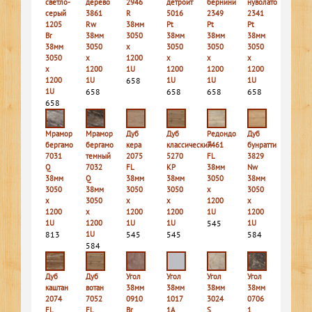
светло-
дерево
2946
детройт
бернини
нуволато
серый
3861
R
5016
2349
2341
1205
Rw
38мм
Pt
Pt
Pt
Br
38мм
3050
38мм
38мм
38мм
38мм
3050
х
3050
3050
3050
3050
х
1200
х
х
х
х
1200
1U
1200
1200
1200
1200
1U
658
1U
1U
1U
1U
658
658
658
658
658
Мрамор
Мрамор
Дуб
Дуб
Редондо
Дуб
бергамо
бергамо
кера
классический
7461
бунратти
7031
темный
2075
5270
FL
3829
Q
7032
FL
КР
38мм
Nw
38мм
Q
38мм
38мм
3050
38мм
3050
38мм
3050
3050
х
3050
х
3050
х
х
1200
х
1200
х
1200
1200
1U
1200
1U
1200
1U
1U
545
1U
813
1U
545
545
584
584
Дуб
Дуб
Угол
Угол
Угол
Угол
каштан
вотан
38мм
38мм
38мм
38мм
2074
7052
0910
1017
3024
0706
FL
FL
Br
1A
S
1