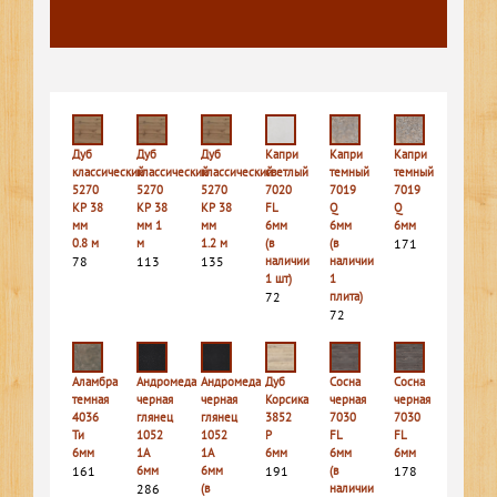
Дуб
Дуб
Дуб
Капри
Капри
Капри
классический
классический
классический
светлый
темный
темный
5270
5270
5270
7020
7019
7019
КР 38
КР 38
КР 38
FL
Q
Q
мм
мм 1
мм
6мм
6мм
6мм
0.8 м
м
1.2 м
(в
(в
171
78
113
135
наличии
наличии
1 шт)
1
72
плита)
72
Аламбра
Андромеда
Андромеда
Дуб
Сосна
Сосна
темная
черная
черная
Корсика
черная
черная
4036
глянец
глянец
3852
7030
7030
Ти
1052
1052
P
FL
FL
6мм
1A
1A
6мм
6мм
6мм
161
6мм
6мм
191
(в
178
286
(в
наличии