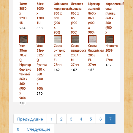
38мм
38мм
Обсидиан
Ледяная
Мрамор
Королевский
3050
3050
коричневый
крошка
золотой
опал
х
х
860 х
860 х
860 х
глянец
1200
1200
860
860
860
860 х
1U
1U
(900
(900
(900
860
584
658
х
х
х
(900
900)
900)
900)
х
270
378
252
900)
270
Угол
Угол
Сосна
Сосна
Сосна
Ипонема
38мм
38мм
онтарио
пандероса
бискайская
2059
7032
5127
2092
2057
2058
FL
Q
Q
FL
M
FL
27мм
Мрамор
Рустика
27мм
27мм
27мм
162
бергамо
860 х
162
162
162
темный
860
860 х
(900
860
х
(900
900)
х
270
900)
270
Предыдущие
1
2
3
4
5
6
7
8
Следующие