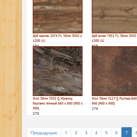
Дуб каштан 2074 FL 38мм 3050 х
Дуб вотан 7052 FL 38мм 3050
1200 1U
1200 1U
584
658
Угол 38мм 7032 Q Мрамор
Угол 38мм 5127 Q Рустика 860
бергамо темный 860 х 860 (900 х
860 (900 х 900)
900)
270
270
Предыдущие
1
2
3
4
5
6
7