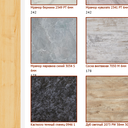
Мрамор бернини 2349 PT 6мм
Мрамор нуволато 2341 PT 6м
242
242
Мрамор марквина синий 3034 S
Сосна винтажная 7050 M 6мм
6мм
178
178
Кастилло темный глянец 0946 1
Дуб светлый 2073 PW 38мм 3