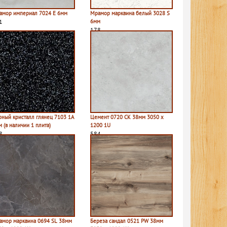
амор империал 7024 E 6мм
Мрамор марквина белый 3028 S
1
6мм
178
рный кристалл глянец 7103 1A
Цемент 0720 CK 38мм 3050 х
 (в наличии 1 плита)
1200 1U
8
584
амор марквина 0694 SL 38мм
Береза сандал 0521 PW 38мм