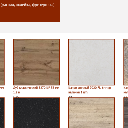
 (распил, оклейка, фрезеровка)
 мм
Дуб классический 5270 КР 38 мм
Капри светлый 7020 FL 6мм (в
Ка
1.2 м
наличии 1 шт)
нал
135
72
72