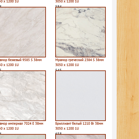
50 х 1200 1U
3050 х 1200 1U
8
584
амор бежевый 9585 S 38мм
Мрамор греческий 2384 S 38мм
50 х 1200 1U
3050 х 1200 1U
5
545
амор империал 7024 E 38мм
Бриллиант белый 1210 Br 38мм
50 х 1200 1U
3050 х 1200 1U
4
658