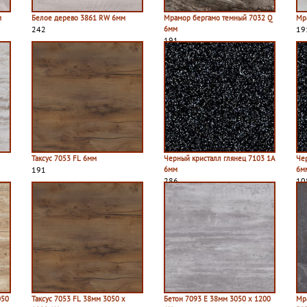
м
Белое дерево 3861 RW 6мм
Мрамор бергамо темный 7032 Q
Мр
242
6мм
19
191
Таксус 7053 FL 6мм
Черный кристалл глянец 7103 1A
Че
191
6мм
6мм
286
10
050
Таксус 7053 FL 38мм 3050 х
Бетон 7093 E 38мм 3050 х 1200
Мр