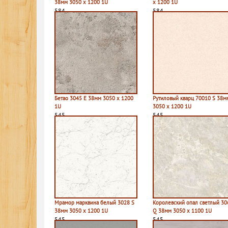
38мм 3050 х 1200 1U
х 1200 1U
584
584
Бетао 3045 E 38мм 3050 х 1200
Рутиловый кварц 70010 S 38м
1U
3050 х 1200 1U
545
545
Мрамор марквина белый 3028 S
Королевский опал светлый 30
38мм 3050 х 1200 1U
Q 38мм 3050 х 1100 1U
545
545