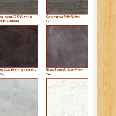
на черная 7030 FL 6мм (в
Сосна черная 7030 FL 6мм
личии 1 панель)
178
ото 5020 PT 6мм (в наличии 2
Черный детройт 5016 PT 6мм
иты)
242