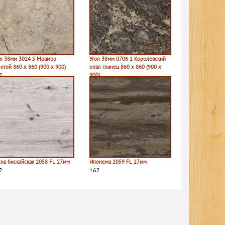
ол 38мм 3024 S Мрамор
Угол 38мм 0706 1 Королевский
отой 860 х 860 (900 х 900)
опал глянец 860 х 860 (900 х
2
900)
270
сна бискайская 2058 FL 27мм
Ипонема 2059 FL 27мм
2
162