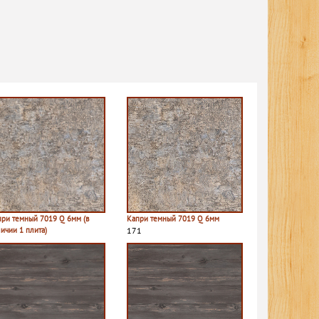
при темный 7019 Q 6мм (в
Капри темный 7019 Q 6мм
ичии 1 плита)
171