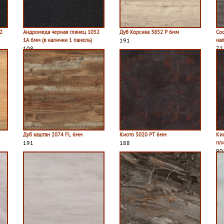
2
Андромеда черная глянец 1052
Дуб Корсика 3852 P 6мм
Сос
1A 6мм (в наличии 1 панель)
191
на
108
72
Дуб каштан 2074 FL 6мм
Киото 5020 PT 6мм
Ки
191
188
пл
90