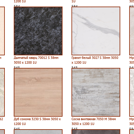
1200 1U
1U
30
584
584
65
м
Дымчатый кварц 70012 S 38мм
Гранит белый 3027 S 38мм 3050
Мр
3050 х 1200 1U
х 1200 1U
30
545
545
54
62
Дуб сонома 3230 S 38мм 3050 х
Сосна винтажная 7050 M 38мм
Мр
1200 1U
3050 х 1200 1U
30
545
545
58