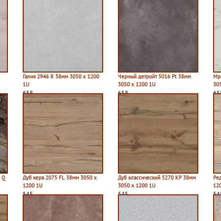
Галия 2946 R 38мм 3050 х 1200
Черный детройт 5016 Pt 38мм
Мр
1U
3050 х 1200 1U
30
658
658
65
 Q
Дуб кера 2075 FL 38мм 3050 х
Дуб классический 5270 КР 38мм
Ре
1200 1U
3050 х 1200 1U
12
545
545
54