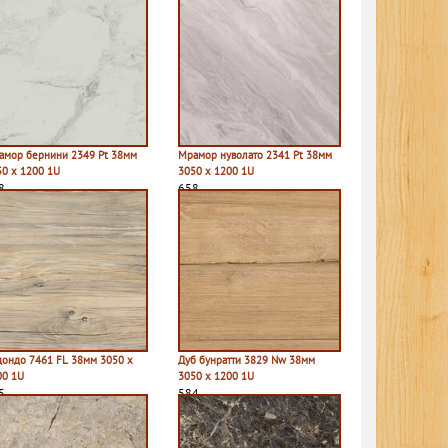
амор бернини 2349 Pt 38мм
Мрамор нуволато 2341 Pt 38мм
50 х 1200 1U
3050 х 1200 1U
8
658
дондо 7461 FL 38мм 3050 х
Дуб бунратти 3829 Nw 38мм
00 1U
3050 х 1200 1U
5
584