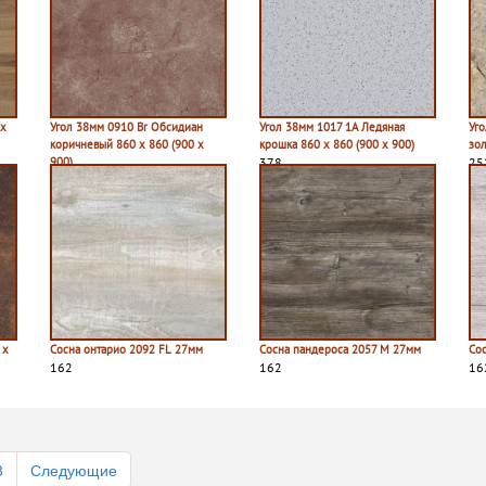
 х
Угол 38мм 0910 Br Обсидиан
Угол 38мм 1017 1A Ледяная
Уг
коричневый 860 х 860 (900 х
крошка 860 х 860 (900 х 900)
зол
900)
378
25
270
 х
Сосна онтарио 2092 FL 27мм
Сосна пандероса 2057 M 27мм
Со
162
162
16
8
Следующие