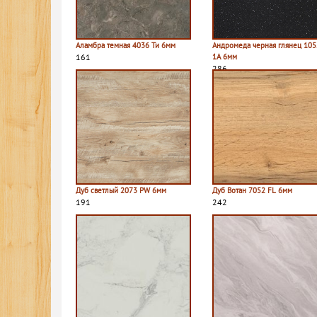
Аламбра темная 4036 Ти 6мм
Андромеда черная глянец 105
161
1A 6мм
286
Дуб светлый 2073 PW 6мм
Дуб Вотан 7052 FL 6мм
191
242