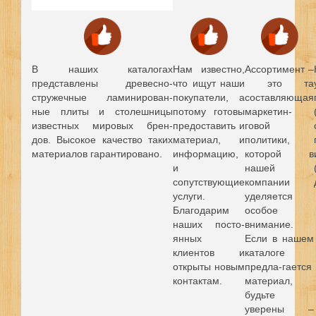
В наших каталогах
Нам известно,
Ассортимент –
представлены древесно-
что ищут наши
это та
стружечные ламинирован-
покупатели, а
составляющая
ные плиты и столешницы
потому готовы
маркетин-
известных мировых брен-
предоставить и
говой
дов.
Высокое качество таких
материал, и
политики,
материалов гарантировано.
информацию,
которой в
и
нашей
сопутствующие
компании
услуги.
уделяется
Благодарим
особое
наших посто-
внимание.
янных
Если в нашем
клиентов и
каталоге
открыты новым
предла-гается
контактам.
материал,
будьте
уверены –