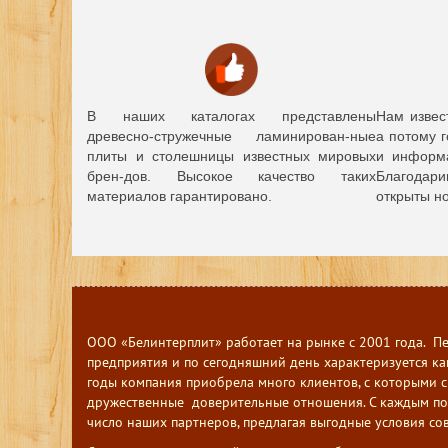
В наших каталогах представлены
Нам извес
древесно-стружечные ламинирован-ные
а потому 
плиты и столешницы известных мировых
и информа
брен-дов.
Высокое качество таких
Благодари
материалов гарантировано.
открыты н
ООО «Белинтерплит» работает на рынке с 2001 года. П
предприятия и по сегодняшний день характеризуется как
годы компания приобрела много клиентов, с которыми с
дружественные доверительные отношения. С каждым по
число наших партнеров, предлагая выгодные условия со