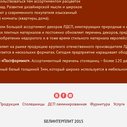
ольствоваться тем ассортиментом расцветок
зад. Развитие дизайнерской мысли и широкое
ют у современного покупателя изысканный
 комнаты (квартиры, дома).
ели большой ассортимент декоров ЛДСП, имитирующих природные и ис
х плитных материалов и постоянно обновляет перечень декоров, пред
обретении недорогого и в тоже время стильного материала европейск
вляет на рынке продукцию крупного отечественного производителя 
агается в нескольких форматах. Сегодня предприятие наращивает обо
 «Постформинг».
Ассортиментный перечень столешниц – более 120 де
ный белый толщиной 3мм, который широко используется в мебельном
Продукция
Столешницы
ДСП ламинированная
Фурнитура
Услуги
БЕЛИНТЕРПЛИТ 2015