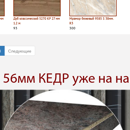
 мм
Дуб классический 5270 КР 27 мм
Мрамор бежевый 9585 S 38мм.
1.2 м
R3
93
300
8
Следующие
56мм КЕДР уже на на