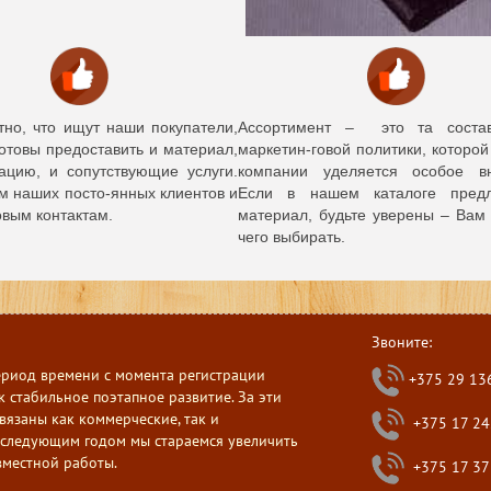
тно, что ищут наши покупатели,
Ассортимент – это та соста
готовы предоставить и материал,
маркетин-говой политики, которо
цию, и сопутствующие услуги.
компании уделяется особое в
м наших посто-янных клиентов и
Если в нашем каталоге предл
овым контактам.
материал, будьте уверены – Вам 
чего выбирать.
Звоните:
ериод времени с момента регистрации
+375 29 13
 стабильное поэтапное развитие. За эти
вязаны как коммерческие, так и
+375 17 24
следующим годом мы стараемся увеличить
вместной работы.
+375 17 37