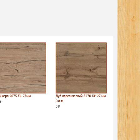
б кера 2075 FL 27мм
Дуб классический 5270 КР 27 мм
2
0.8 м
58