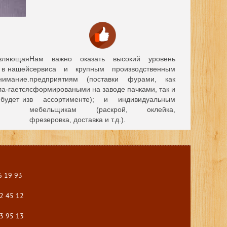
вляющая
Нам важно оказать высокий уровень
й в нашей
сервиса и крупным производственным
нимание.
предприятиям (поставки фурами, как
а-гается
сформироваными на заводе пачками, так и
будет из
в ассортименте); и индивидуальным
мебельщикам (раскрой, оклейка,
фрезеровка, доставка и т.д.).
6 19 93
2 45 12
3 95 13