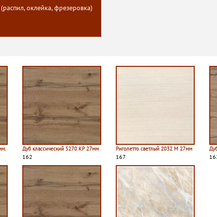
 (распил, оклейка, фрезеровка)
мм.
Дуб классический 5270 КР 27мм
Риголетто светлый 2032 M 27мм
Ду
162
167
16