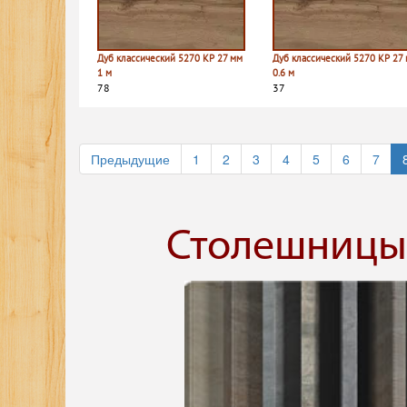
Дуб классический 5270 КР 27 мм
Дуб классический 5270 КР 27
1 м
0.6 м
78
37
Предыдущие
1
2
3
4
5
6
7
Столешницы 