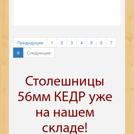
Предыдущие
1
2
3
4
5
6
7
8
Следующие
Столешницы
56мм КЕДР уже
на нашем
складе!