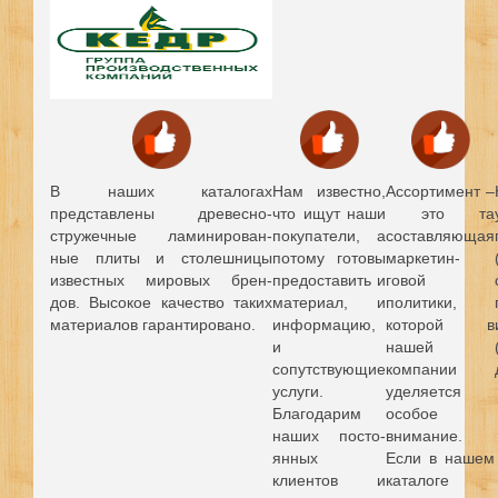
В наших каталогах
Нам известно,
Ассортимент –
представлены древесно-
что ищут наши
это та
стружечные ламинирован-
покупатели, а
составляющая
ные плиты и столешницы
потому готовы
маркетин-
известных мировых брен-
предоставить и
говой
дов.
Высокое качество таких
материал, и
политики,
материалов гарантировано.
информацию,
которой в
и
нашей
сопутствующие
компании
услуги.
уделяется
Благодарим
особое
наших посто-
внимание.
янных
Если в нашем
клиентов и
каталоге