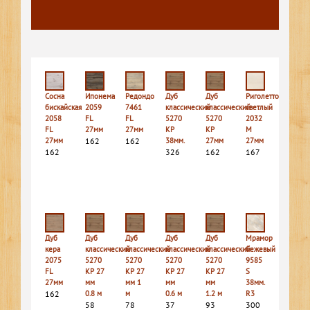
Сосна
Ипонема
Редондо
Дуб
Дуб
Риголетто
бискайская
2059
7461
классический
классический
светлый
2058
FL
FL
5270
5270
2032
FL
27мм
27мм
КР
КР
M
27мм
162
162
38мм.
27мм
27мм
162
326
162
167
Дуб
Дуб
Дуб
Дуб
Дуб
Мрамор
кера
классический
классический
классический
классический
бежевый
2075
5270
5270
5270
5270
9585
FL
КР 27
КР 27
КР 27
КР 27
S
27мм
мм
мм 1
мм
мм
38мм.
162
0.8 м
м
0.6 м
1.2 м
R3
58
78
37
93
300