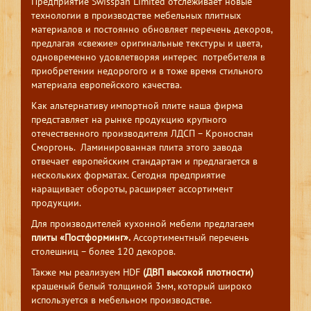
Предприятие Swisspan Limited отслеживает новые
технологии в производстве мебельных плитных
материалов и постоянно обновляет перечень декоров,
предлагая «свежие» оригинальные текстуры и цвета,
одновременно удовлетворяя интерес потребителя в
приобретении недорогого и в тоже время стильного
материала европейского качества.
Как альтернативу импортной плите наша фирма
представляет на рынке продукцию крупного
отечественного производителя ЛДСП – Кроноспан
Сморгонь. Ламинированная плита этого завода
отвечает европейским стандартам и предлагается в
нескольких форматах. Сегодня предприятие
наращивает обороты, расширяет ассортимент
продукции.
Для производителей кухонной мебели предлагаем
плиты «Постформинг».
Ассортиментный перечень
столешниц – более 120 декоров.
Также мы реализуем HDF
(ДВП высокой плотности)
крашеный белый толщиной 3мм, который широко
используется в мебельном производстве.