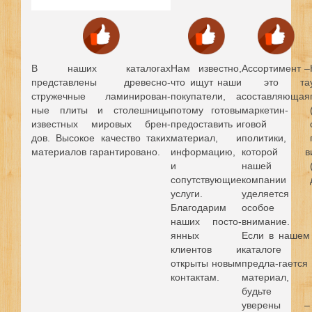
В наших каталогах
Нам известно,
Ассортимент –
представлены древесно-
что ищут наши
это та
стружечные ламинирован-
покупатели, а
составляющая
ные плиты и столешницы
потому готовы
маркетин-
известных мировых брен-
предоставить и
говой
дов.
Высокое качество таких
материал, и
политики,
материалов гарантировано.
информацию,
которой в
и
нашей
сопутствующие
компании
услуги.
уделяется
Благодарим
особое
наших посто-
внимание.
янных
Если в нашем
клиентов и
каталоге
открыты новым
предла-гается
контактам.
материал,
будьте
уверены –