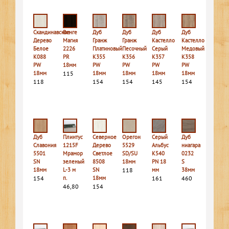
Скандинавское
Венге
Дуб
Дуб
Дуб
Дуб
Дерево
Магия
Гранж
Гранж
Кастелло
Кастелло
Белое
2226
Платиновый
Песочный
Серый
Медовый
K088
PR
K355
K356
K357
K358
PW
18мм
PW
PW
PW
PW
18мм
115
18мм
18мм
18мм
18мм
118
154
154
145
154
Дуб
Плинтус
Северное
Орегон
Серый
Дуб
Славония
1215F
Дерево
5529
Альбус
ниагара
5501
Мрамор
Светлое
SD/SU
К540
0232
SN
зеленый
8508
18мм
PN 18
S
18мм
L-3 м
SN
118
мм
38мм
154
п.
18мм
161
460
46,80
154