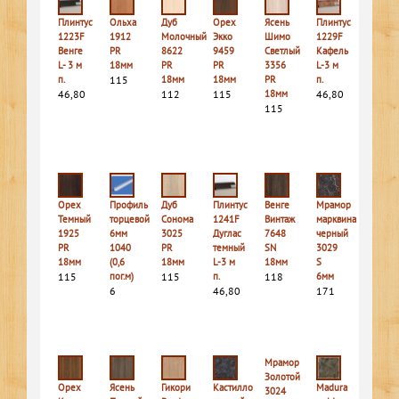
Плинтус
Ольха
Дуб
Орех
Ясень
Плинтус
1223F
1912
Молочный
Экко
Шимо
1229F
Венге
PR
8622
9459
Светлый
Кафель
L- 3 м
18мм
PR
PR
3356
L-3 м
п.
115
18мм
18мм
PR
п.
46,80
112
115
18мм
46,80
115
Орех
Профиль
Дуб
Плинтус
Венге
Мрамор
Темный
торцевой
Сонома
1241F
Винтаж
марквина
1925
6мм
3025
Дуглас
7648
черный
PR
1040
PR
темный
SN
3029
18мм
(0,6
18мм
L-3 м
18мм
S
115
пог.м)
115
п.
118
6мм
6
46,80
171
Мрамор
Золотой
Орех
Ясень
Гикори
Кастилло
Madura
3024