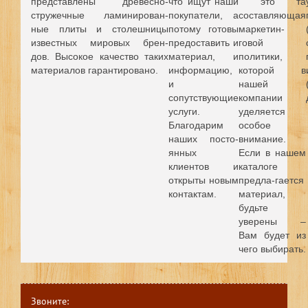
представлены древесно-
что ищут наши
это та
стружечные ламинирован-
покупатели, а
составляющая
ные плиты и столешницы
потому готовы
маркетин-
известных мировых брен-
предоставить и
говой
дов.
Высокое качество таких
материал, и
политики,
материалов гарантировано.
информацию,
которой в
и
нашей
сопутствующие
компании
услуги.
уделяется
Благодарим
особое
наших посто-
внимание.
янных
Если в нашем
клиентов и
каталоге
открыты новым
предла-гается
контактам.
материал,
будьте
уверены –
Вам будет из
чего выбирать.
Звоните: