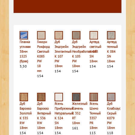
Планка
Гикори
Дуб
Дуб
Артвуд
Артвуд
угловая
Рокфорд
Эндгрейн
Эндгрейн
светлый
темный
38мм
Светлый
Элегантный
Необработанный
K 083
K 084
1525
K085
K 107
K 105
SN
SN
(брак)
PW
PW
PW
18мм
18мм
3,50
18
18мм
18мм
154
154
мм
154
154
154
Дуб
Дуб
Ясень
Железный
Ясень
Дуб
Барокко
Барокко
Прибрежный
Камень
Шимо
Клабхаус
Золотой
Янтарный
Натуральный
K 352
Темный
Серый
K 535
K 536
K 524
RT
3357
K079
RW
RW
SN
18мм
PR
PW
18мм
18мм
18мм
161
18мм
18мм
154
154
154
115
118