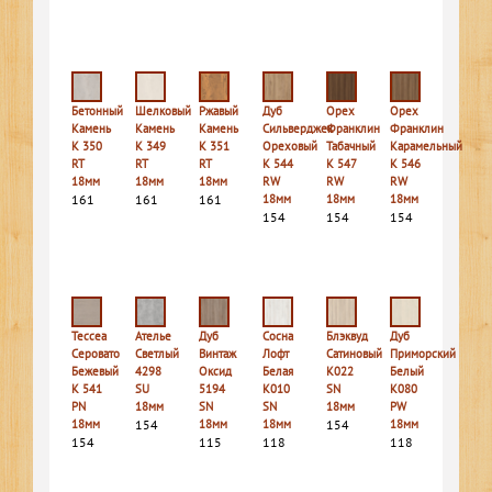
Бетонный
Шелковый
Ржавый
Дуб
Орех
Орех
Камень
Камень
Камень
Сильверджек
Франклин
Франклин
K 350
K 349
K 351
Ореховый
Табачный
Карамельный
RT
RT
RT
K 544
K 547
K 546
18мм
18мм
18мм
RW
RW
RW
161
161
161
18мм
18мм
18мм
154
154
154
Тессеа
Ателье
Дуб
Сосна
Блэквуд
Дуб
Серовато
Светлый
Винтаж
Лофт
Сатиновый
Приморский
Бежевый
4298
Оксид
Белая
K022
Белый
K 541
SU
5194
K010
SN
K080
PN
18мм
SN
SN
18мм
PW
18мм
154
18мм
18мм
154
18мм
154
115
118
118