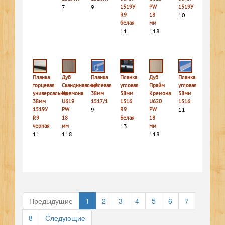
7
9
1519У
PW
1519У
R9
18
10
белая
мм
11
118
Планка
Дуб
Планка
Планка
Дуб
Планка
торцевая
Скандинавский
щелевая
угловая
Прайм
угловая
универсальная
Кремона
38мм
38мм
Кремона
38мм
38мм
U619
1517/1
1516
U620
1516
1519У
PW
9
R9
PW
11
R9
18
Белая
18
черная
мм
13
мм
11
118
118
Предыдущие
1
2
3
4
5
6
7
8
Следующие