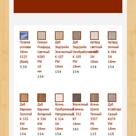
Планка
Гикори
Дуб
Дуб
Артвуд
Артвуд
угловая
Рокфорд
Эндгрейн
Эндгрейн
светлый
темный
38мм
Светлый
Элегантный
Необработанный
K 083
K 084
1525
K085
K 107
K 105
SN
SN
(брак)
PW
PW
PW
18мм
18мм
3,50
18
18мм
18мм
154
154
мм
154
154
154
Дуб
Дуб
Ясень
Железный
Ясень
Дуб
Барокко
Барокко
Прибрежный
Камень
Шимо
Клабхаус
Золотой
Янтарный
Натуральный
K 352
Темный
Серый
K 535
K 536
K 524
RT
3357
K079
RW
RW
SN
18мм
PR
PW
18мм
18мм
18мм
161
18мм
18мм
154
154
154
115
118