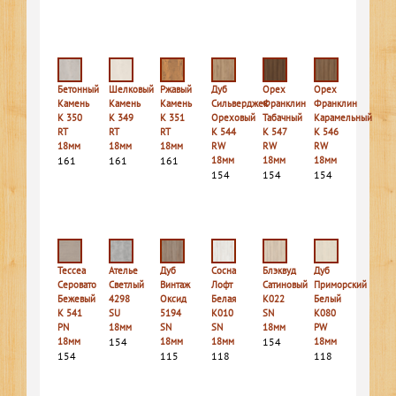
Бетонный
Шелковый
Ржавый
Дуб
Орех
Орех
Камень
Камень
Камень
Сильверджек
Франклин
Франклин
K 350
K 349
K 351
Ореховый
Табачный
Карамельный
RT
RT
RT
K 544
K 547
K 546
18мм
18мм
18мм
RW
RW
RW
161
161
161
18мм
18мм
18мм
154
154
154
Тессеа
Ателье
Дуб
Сосна
Блэквуд
Дуб
Серовато
Светлый
Винтаж
Лофт
Сатиновый
Приморский
Бежевый
4298
Оксид
Белая
K022
Белый
K 541
SU
5194
K010
SN
K080
PN
18мм
SN
SN
18мм
PW
18мм
154
18мм
18мм
154
18мм
154
115
118
118