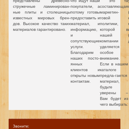
представлены древесно-
что ищут наши
это та
стружечные ламинирован-
покупатели, а
составляющая
ные плиты и столешницы
потому готовы
маркетин-
известных мировых брен-
предоставить и
говой
дов.
Высокое качество таких
материал, и
политики,
материалов гарантировано.
информацию,
которой в
и
нашей
сопутствующие
компании
услуги.
уделяется
Благодарим
особое
наших посто-
внимание.
янных
Если в нашем
клиентов и
каталоге
открыты новым
предла-гается
контактам.
материал,
будьте
уверены –
Вам будет из
чего выбирать.
Звоните: