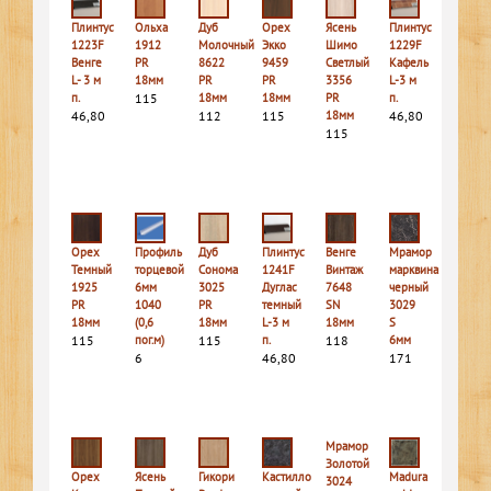
Плинтус
Ольха
Дуб
Орех
Ясень
Плинтус
1223F
1912
Молочный
Экко
Шимо
1229F
Венге
PR
8622
9459
Светлый
Кафель
L- 3 м
18мм
PR
PR
3356
L-3 м
п.
115
18мм
18мм
PR
п.
46,80
112
115
18мм
46,80
115
Орех
Профиль
Дуб
Плинтус
Венге
Мрамор
Темный
торцевой
Сонома
1241F
Винтаж
марквина
1925
6мм
3025
Дуглас
7648
черный
PR
1040
PR
темный
SN
3029
18мм
(0,6
18мм
L-3 м
18мм
S
115
пог.м)
115
п.
118
6мм
6
46,80
171
Мрамор
Золотой
Орех
Ясень
Гикори
Кастилло
Madura
3024