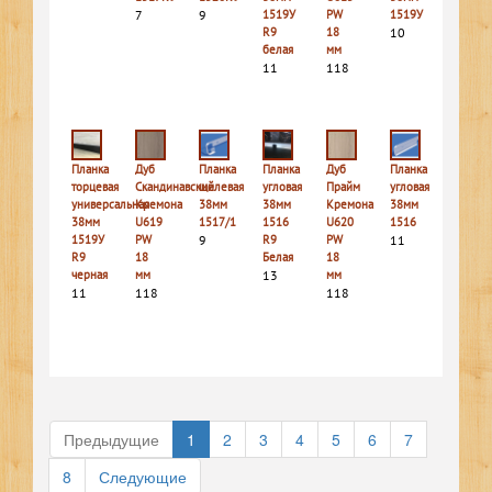
7
9
1519У
PW
1519У
R9
18
10
белая
мм
11
118
Планка
Дуб
Планка
Планка
Дуб
Планка
торцевая
Скандинавский
щелевая
угловая
Прайм
угловая
универсальная
Кремона
38мм
38мм
Кремона
38мм
38мм
U619
1517/1
1516
U620
1516
1519У
PW
9
R9
PW
11
R9
18
Белая
18
черная
мм
13
мм
11
118
118
Предыдущие
1
2
3
4
5
6
7
8
Следующие