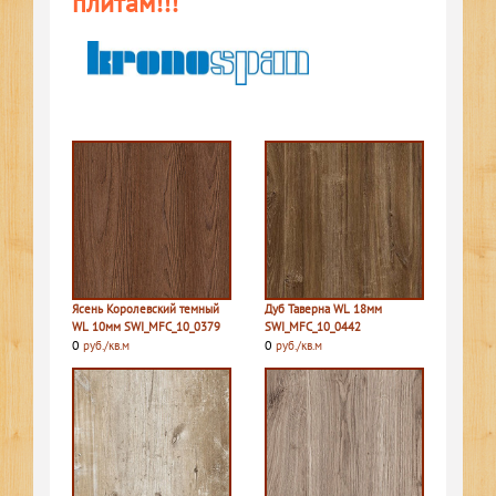
плитам!!!
Ясень Королевский темный
Дуб Таверна WL 18мм
WL 10мм SWI_MFC_10_0379
SWI_MFC_10_0442
0
0
руб./кв.м
руб./кв.м