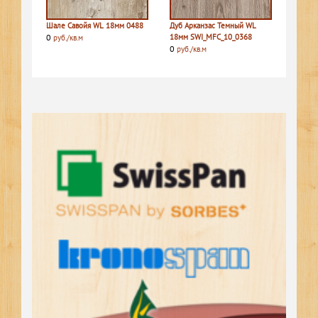
Шале Савойя WL 18мм 0488
Дуб Арканзас Темный WL
0
18мм SWI_MFC_10_0368
руб./кв.м
0
руб./кв.м