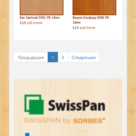
Бук Светлый 0381 PR 18мм
Вишня Оксфорд 0088 PR
115
18мм
руб./плита
115
руб./плита
Предыдущие
1
2
Следующие