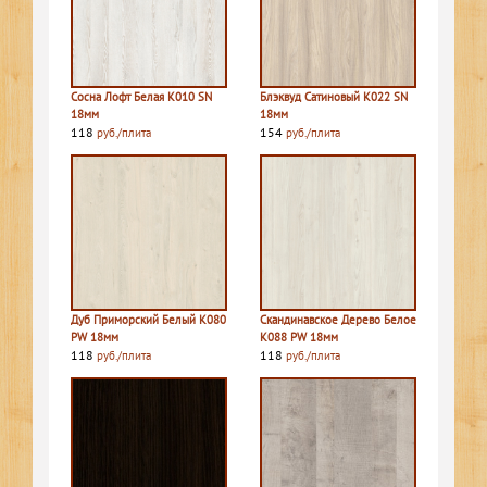
Сосна Лофт Белая K010 SN
Блэквуд Сатиновый K022 SN
18мм
18мм
118
154
руб./плита
руб./плита
Дуб Приморский Белый K080
Скандинавское Дерево Белое
PW 18мм
K088 PW 18мм
118
118
руб./плита
руб./плита