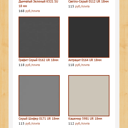
Дымчатый Зеленый К521 SU
Светло-Серый 0112 UR 18мм
18 мм
115
руб./плита
168
руб./плита
Графит Серый 0162 UR 18мм
Антрацит 0164 UR 18мм
118
118
руб./плита
руб./плита
Серый Шифер 0171 UR 18мм
Кашемир 5981 UR 18мм
115
112
руб./плита
руб./плита