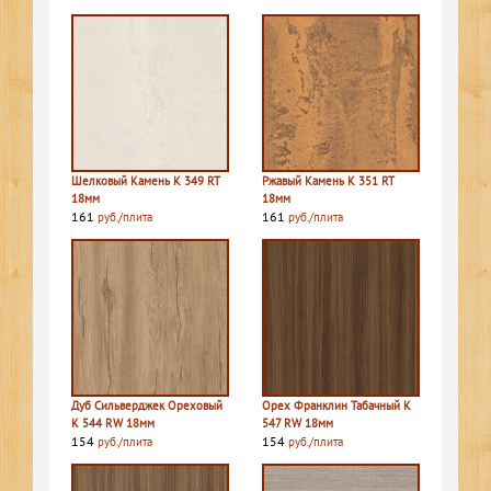
Шелковый Камень K 349 RT
Ржавый Камень K 351 RT
18мм
18мм
161
161
руб./плита
руб./плита
Дуб Сильверджек Ореховый
Орех Франклин Табачный K
K 544 RW 18мм
547 RW 18мм
154
154
руб./плита
руб./плита