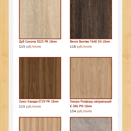
Дуб Сонома 3025 PR 18мм
Венге Винтаж 7648 SN 18мм
115
118
руб./плита
руб./плита
Орех Канада 0729 PR 18мм
Гикори Рокфорд натуральный
115
K 086 PW 18мм
руб./плита
154
руб./плита