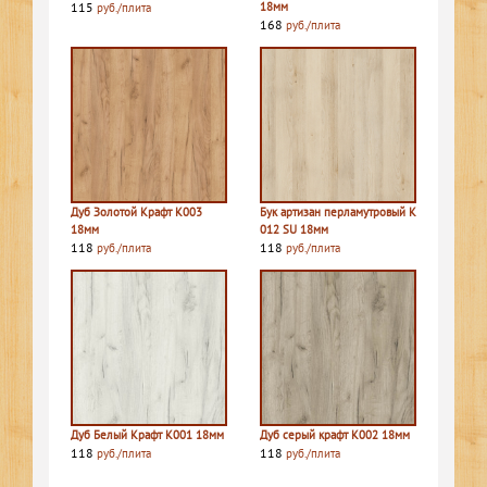
115
18мм
руб./плита
168
руб./плита
Дуб Золотой Крафт K003
Бук артизан перламутровый K
18мм
012 SU 18мм
118
118
руб./плита
руб./плита
Дуб Белый Крафт K001 18мм
Дуб серый крафт K002 18мм
118
118
руб./плита
руб./плита