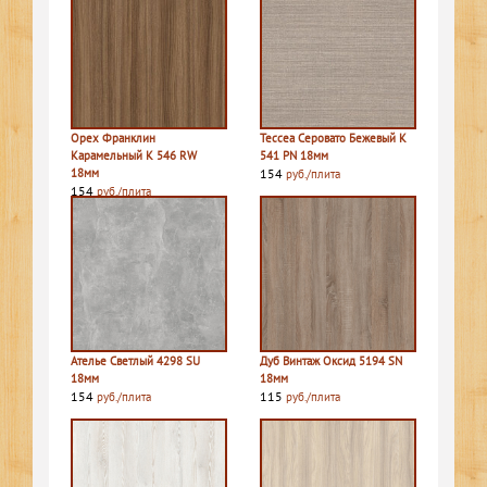
Орех Франклин
Тессеа Серовато Бежевый K
Карамельный K 546 RW
541 PN 18мм
18мм
154
руб./плита
154
руб./плита
Ателье Светлый 4298 SU
Дуб Винтаж Оксид 5194 SN
18мм
18мм
154
115
руб./плита
руб./плита