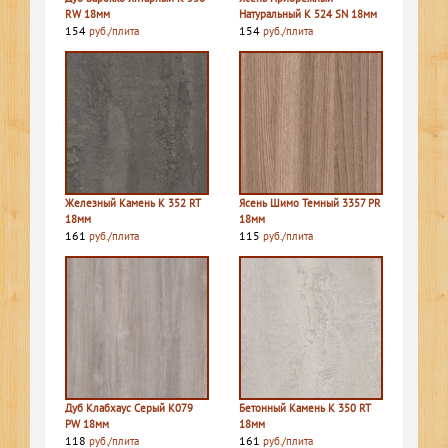
RW 18мм
Натуральный K 524 SN 18мм
154
154
руб./плита
руб./плита
Железный Камень K 352 RT
Ясень Шимо Темный 3357 PR
18мм
18мм
161
115
руб./плита
руб./плита
Дуб Клабхаус Серый K079
Бетонный Камень K 350 RT
PW 18мм
18мм
118
161
руб./плита
руб./плита