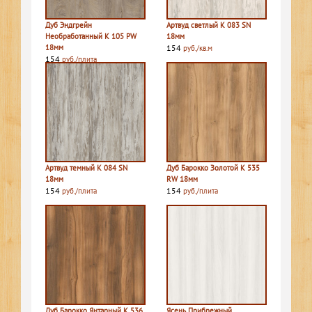
Дуб Эндгрейн
Артвуд светлый K 083 SN
Необработанный K 105 PW
18мм
18мм
154
руб./кв.м
154
руб./плита
Артвуд темный K 084 SN
Дуб Барокко Золотой K 535
18мм
RW 18мм
154
154
руб./плита
руб./плита
Дуб Барокко Янтарный K 536
Ясень Прибрежный