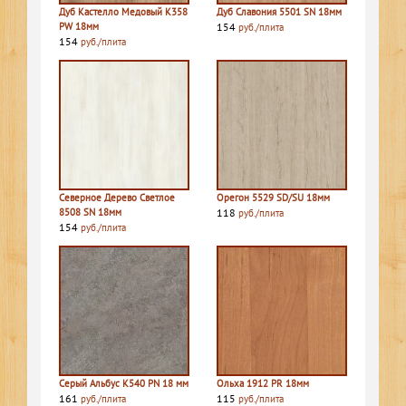
Дуб Кастелло Медовый K358
Дуб Славония 5501 SN 18мм
PW 18мм
154
руб./плита
154
руб./плита
Северное Дерево Светлое
Орегон 5529 SD/SU 18мм
8508 SN 18мм
118
руб./плита
154
руб./плита
Серый Альбус К540 PN 18 мм
Ольха 1912 PR 18мм
161
115
руб./плита
руб./плита