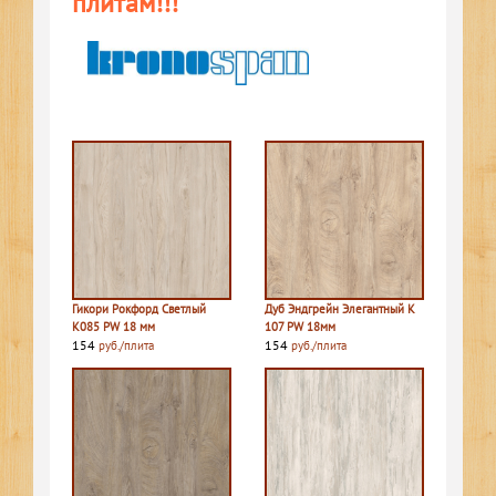
плитам!!!
Гикори Рокфорд Светлый
Дуб Эндгрейн Элегантный K
K085 PW 18 мм
107 PW 18мм
154
154
руб./плита
руб./плита