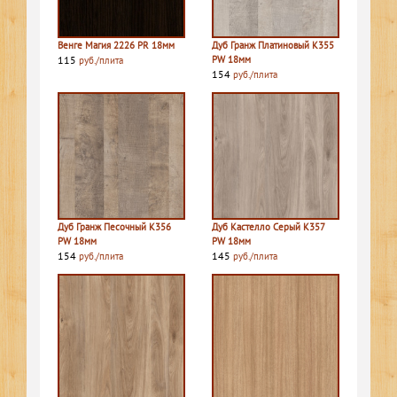
Венге Магия 2226 PR 18мм
Дуб Гранж Платиновый K355
115
PW 18мм
руб./плита
154
руб./плита
Дуб Гранж Песочный K356
Дуб Кастелло Серый K357
PW 18мм
PW 18мм
154
145
руб./плита
руб./плита