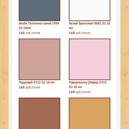
Альби Полночно-синий 5994
Белый Бриллиант 8681 SU 18
SU 18мм
мм
168
168
руб./плита
руб./плита
Пудровый К512 SU 18 мм
Маршмэллоу (Зефир) К513
168
SU 18 мм
руб./плита
168
руб./плита