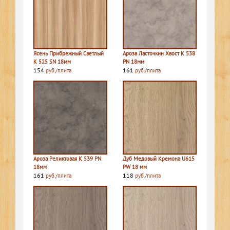
Ясень Прибрежный Светлый
Ароза Ласточкин Хвост K 538
K 525 SN 18мм
PN 18мм
154
161
руб./плита
руб./плита
Ароза Реликтовая K 539 PN
Дуб Медовый Кремона U615
18мм
PW 18 мм
161
118
руб./плита
руб./плита