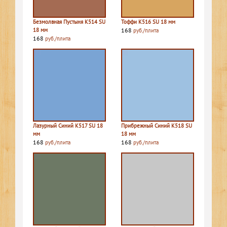
Безмолвная Пустыня К514 SU
Тоффи К516 SU 18 мм
18 мм
168
руб./плита
168
руб./плита
Лазурный Синий К517 SU 18
Прибрежный Синий К518 SU
мм
18 мм
168
168
руб./плита
руб./плита