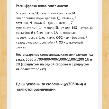
Расшифровка типов поверхности:
S
- кристалл,
SQ
- глубокий кристалл,
M
-
микролиния, поры дерева,
Q
- камень,
Е
-
паутина,
N
- кожа,
R
- дикий камень,
7
-
суперматовый,
1
- глянец,
SL
- слюда,
MG
- матовый
рельефный с блестками,
1A
- глянцевая
поверхность с блестками,
K-52
- шлифованный
кварц суперизносостойкий,
XX
- фактурный
сланец
Нестандартные столешницы, изготавливаемые под
заказ: 3050 х 700/800/900/1000/1100/1200 1U и
2U (с радиусом на одной стороне и с радиусом
на обеих сторонах)
Цены указаны за столешницу (3050мм) и
являются розничными.