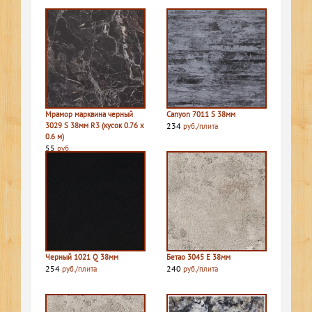
Мрамор марквина черный
Canyon 7011 S 38мм
3029 S 38мм R3 (кусок 0.76 х
234
руб./плита
0.6 м)
55
руб.
Черный 1021 Q 38мм
Бетао 3045 E 38мм
254
240
руб./плита
руб./плита