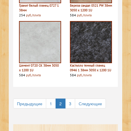
Гранит белый глянец 0727 1
Береза сандал 0521 PW 38мм
38мм
3050 х 1200 1U
254
584
руб./плита
руб./плита
Цемент 0720 CK 38мм 3050
Кастилло темный глянец
х 1200 1U
0946 1 38мм 3050 х 1200 1U
584
584
руб./плита
руб./плита
Предыдущие
1
2
3
Следующие