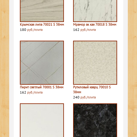
Крымская липа 70021 S 38мм
Мрамор ак кая 70018 S 38мм
180
162
руб./плита
руб./плита
Пирит светлый 70001 S 38мм
Рутиловый кварц 70010 S
162
38мм
руб./плита
240
руб./плита