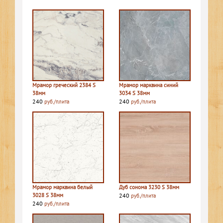
Мрамор греческий 2384 S
Мрамор марквина синий
38мм
3034 S 38мм
240
240
руб./плита
руб./плита
Мрамор марквина белый
Дуб сонома 3230 S 38мм
3028 S 38мм
240
руб./плита
240
руб./плита