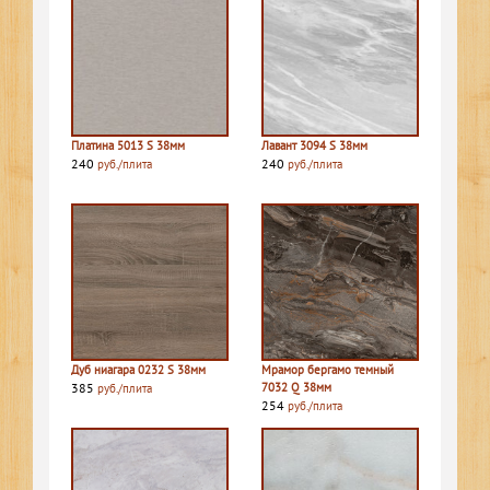
Платина 5013 S 38мм
Лавант 3094 S 38мм
240
240
руб./плита
руб./плита
Дуб ниагара 0232 S 38мм
Мрамор бергамо темный
385
7032 Q 38мм
руб./плита
254
руб./плита