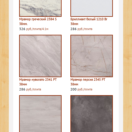
Мрамор греческий 2384 S
Бриллиант белый 1210 Br
38мм.
38мм
326
286
руб./плита/4.1м
руб./плита
Мрамор нуволато 2341 PT
Мрамор персия 2345 PT
38мм
38мм
286
200
руб./плита
руб./плита