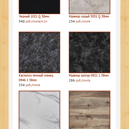
Черный 1021 Q 38мм.
Мрамор серый 3031 Q 38мм
340
234
руб./плита/4.1м
руб./плита
Кастилло темный глянец
Мрамор кунгур 0921 1 38мм
0946 1 38мм
286
руб./плита
254
руб./плита