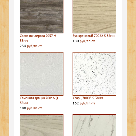
Сосна пандероса 2057 M
Бук кремовый 70022 S 38мм
38мм
180
руб./плита
234
руб./плита
Каменная грация 70016 Q
Кварц 70005 S 38мм
38мм
162
руб./плита
180
руб./плита