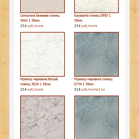
Семолина Бежевая глянец
Калакатта глянец 0905 1
3042 1 38мм
38мм
254
254
руб./плита
руб./плита
Мрамор марквина белый
Мрамор марквина глянец
глянец 3028 1 38мм
0734 1 38мм.
254
318
руб./плита
руб./плита/4.1м