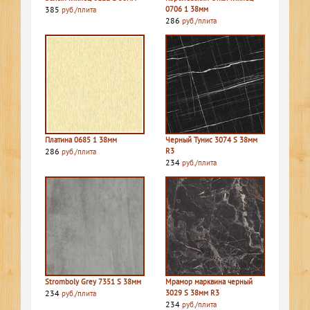
385
0706 1 38мм
руб./плита
286
руб./плита
Платина 0685 1 38мм
Черный Тунис 3074 S 38мм
286
R3
руб./плита
234
руб./плита
Stromboly Grey 7351 S 38мм
Мрамор марквина черный
234
3029 S 38мм R3
руб./плита
234
руб./плита