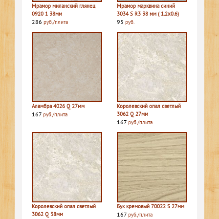
Мрамор миланский глянец
Мрамор марквина синий
0920 1 38мм
3034 S R3 38 мм ( 1.2х0.6)
286
95
руб./плита
руб.
Аламбра 4026 Q 27мм
Королевский опал светлый
167
3062 Q 27мм
руб./плита
167
руб./плита
Королевский опал светлый
Бук кремовый 70022 S 27мм
3062 Q 38мм
167
руб./плита