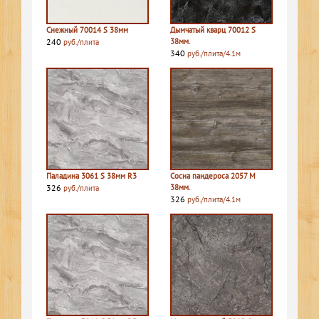
Снежный 70014 S 38мм
Дымчатый кварц 70012 S
240
38мм.
руб./плита
340
руб./плита/4.1м
Паладина 3061 S 38мм R3
Сосна пандероса 2057 M
326
38мм.
руб./плита
326
руб./плита/4.1м