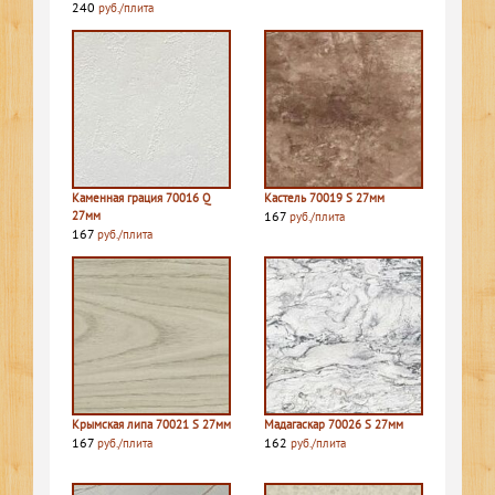
240
руб./плита
Каменная грация 70016 Q
Кастель 70019 S 27мм
27мм
167
руб./плита
167
руб./плита
Крымская липа 70021 S 27мм
Мадагаскар 70026 S 27мм
167
162
руб./плита
руб./плита