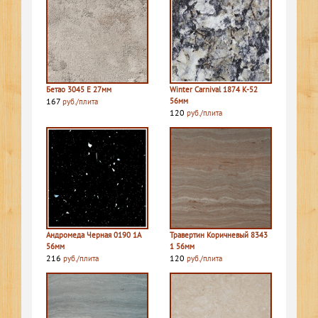
Бетао 3045 E 27мм
Winter Carnival 1874 K-52
167
56мм
руб./плита
120
руб./плита
Андромеда Черная 0190 1A
Травертин Коричневый 8343
56мм
1 56мм
216
120
руб./плита
руб./плита