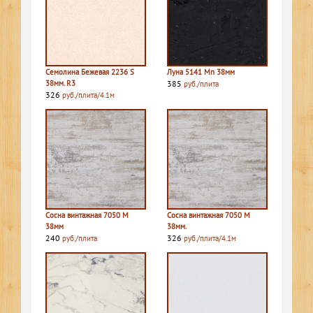
Семолина Бежевая 2236 S
Луна 5141 Mn 38мм
38мм. R3
385
руб./плита
326
руб./плита/4.1м
Сосна винтажная 7050 M
Сосна винтажная 7050 M
38мм
38мм.
240
326
руб./плита
руб./плита/4.1м