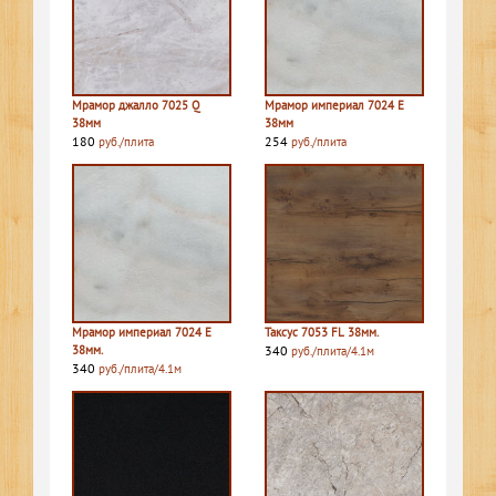
Мрамор джалло 7025 Q
Мрамор империал 7024 E
38мм
38мм
180
254
руб./плита
руб./плита
Мрамор империал 7024 E
Таксус 7053 FL 38мм.
38мм.
340
руб./плита/4.1м
340
руб./плита/4.1м