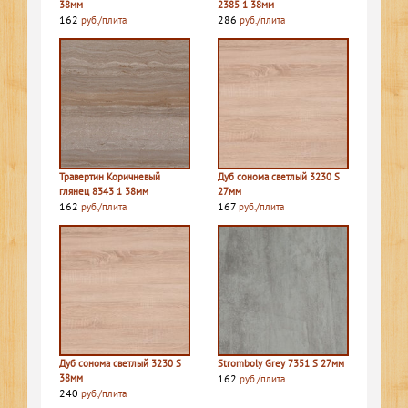
38мм
2385 1 38мм
162
286
руб./плита
руб./плита
Травертин Коричневый
Дуб сонома светлый 3230 S
глянец 8343 1 38мм
27мм
162
167
руб./плита
руб./плита
Дуб сонома светлый 3230 S
Stromboly Grey 7351 S 27мм
38мм
162
руб./плита
240
руб./плита