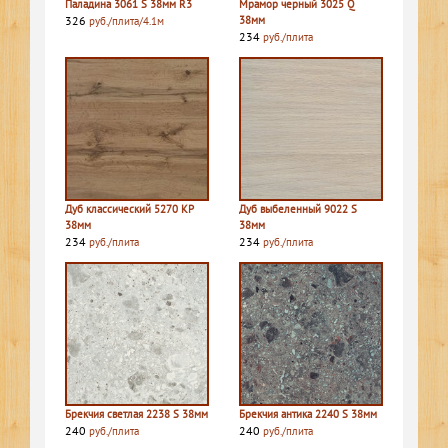
Паладина 3061 S 38мм R3
Мрамор черный 3025 Q
326
38мм
руб./плита/4.1м
234
руб./плита
Дуб классический 5270 КР
Дуб выбеленный 9022 S
38мм
38мм
234
234
руб./плита
руб./плита
Брекчия светлая 2238 S 38мм
Брекчия антика 2240 S 38мм
240
240
руб./плита
руб./плита