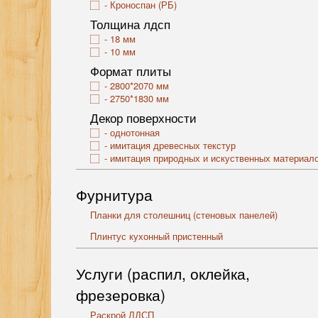
Кроноспан (РБ)
Толщина лдсп
18 мм
10 мм
Формат плиты
2800*2070 мм
2750*1830 мм
Декор поверхности
однотонная
имитация древесных текстур
имитация природных и искуственных материал
Фурнитура
Планки для столешниц (стеновых панелей)
Плинтус кухонный пристенный
Услуги (распил, оклейка,
фрезеровка)
Раскрой ЛДСП