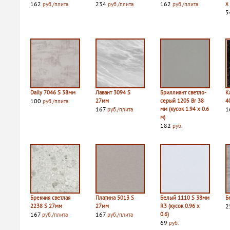
162
234
162
х
руб./плита
руб./плита
руб./плита
5
Daily 7046 S 38мм
Лавант 3094 S
Бриллиант светло-
К
100
27мм
серый 1205 Br 38
4
руб./плита
167
мм (кусок 1.94 х 0.6
1
руб./плита
м)
182
руб.
Брекчия светлая
Платина 5013 S
Белый 1110 S 38мм
Б
2238 S 27мм
27мм
R3 (кусок 0.96 х
2
167
167
0.6)
руб./плита
руб./плита
69
руб.