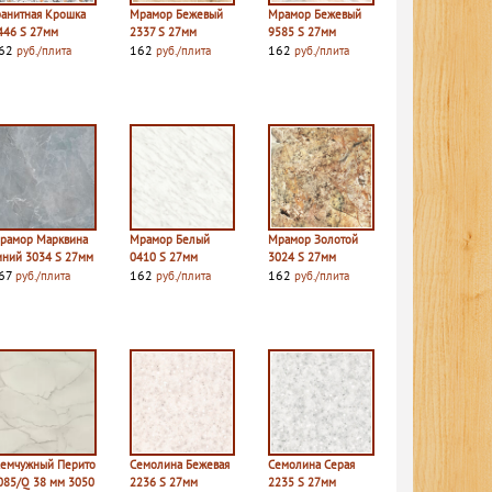
ранитная Крошка
Мрамор Бежевый
Мрамор Бежевый
446 S 27мм
2337 S 27мм
9585 S 27мм
62
162
162
руб./плита
руб./плита
руб./плита
рамор Марквина
Мрамор Белый
Мрамор Золотой
иний 3034 S 27мм
0410 S 27мм
3024 S 27мм
67
162
162
руб./плита
руб./плита
руб./плита
емчужный Перито
Семолина Бежевая
Семолина Серая
085/Q 38 мм 3050
2236 S 27мм
2235 S 27мм