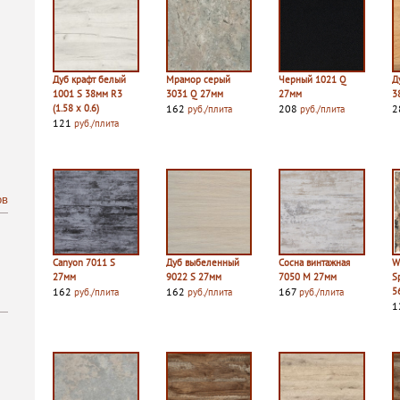
Дуб крафт белый
Мрамор серый
Черный 1021 Q
Д
1001 S 38мм R3
3031 Q 27мм
27мм
3
(1.58 х 0.6)
162
208
2
руб./плита
руб./плита
121
руб./плита
ов
Canyon 7011 S
Дуб выбеленный
Сосна винтажная
W
27мм
9022 S 27мм
7050 M 27мм
S
162
162
167
5
руб./плита
руб./плита
руб./плита
1