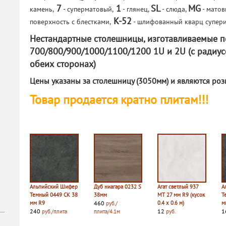
7
1
SL
MG
камень,
- суперматовый,
- глянец,
- слюда,
- матов
K-52
поверхность с блестками,
- шлифованный кварц супер
Нестандартные столешницы, изготавливаемые по
700/800/900/1000/1100/1200 1U и 2U (с радиус
обеих сторонах)
Цены указаны за столешницу (3050мм) и являются ро
Товар продается кратно плитам!!!
Альпийский Шифер
Дуб ниагара 0232 S
Агат светлый 937
А
Темный 0449 СК 38
38мм
MT 27 мм R9 (кусок
Т
мм R9
460
0.4 х 0.6 м)
м
руб./
240
12
1
руб./плита
плита/4.1м
руб.