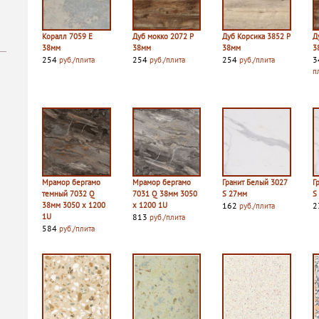
Коралл 7059 E
Дуб мокко 2072 P
Дуб Корсика 3852 P
Д
38мм
38мм
38мм
3
254
254
254
3
руб./плита
руб./плита
руб./плита
п
Мрамор бергамо
Мрамор бергамо
Гранит Белый 3027
Г
темный 7032 Q
7031 Q 38мм 3050
S 27мм
S
38мм 3050 х 1200
х 1200 1U
162
2
руб./плита
1U
813
руб./плита
584
руб./плита