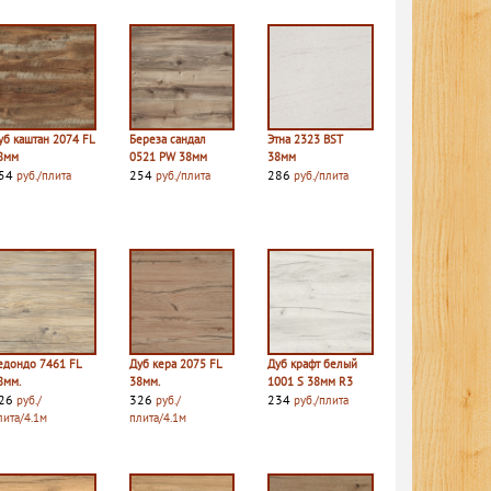
уб каштан 2074 FL
Береза сандал
Этна 2323 BST
8мм
0521 PW 38мм
38мм
54
254
286
руб./плита
руб./плита
руб./плита
едондо 7461 FL
Дуб кера 2075 FL
Дуб крафт белый
8мм.
38мм.
1001 S 38мм R3
26
326
234
руб./
руб./
руб./плита
лита/4.1м
плита/4.1м