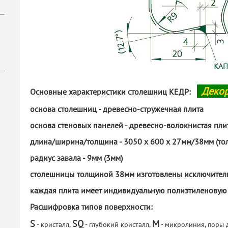
Декор
Основные характеристики столешниц КЕДР:
основа столешниц - древесно-стружечная плита
основа стеновых панелей - древесно-волокнистая пли
длина/ширина/толщина - 3050 х 600 х 27мм/38мм (то
радиус завала - 9мм (3мм)
столешницы толщиной 38мм изготовлены исключитель
каждая плита имеет индивидуальную полиэтиленовую
Расшифровка типов поверхности:
S
SQ
M
- кристалл,
- глубокий кристалл,
- микролиния, поры 