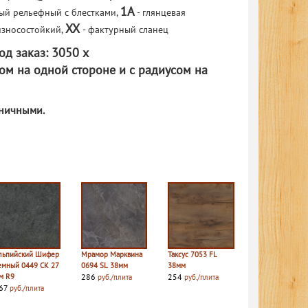
1A
ый рельефный с блестками,
- глянцевая
XX
износостойкий,
- фактурный сланец
д заказ: 3050 х
ом на одной стороне и с радиусом на
зничными.
льпийский Шифер
Мрамор Марквина
Таксус 7053 FL
емный 0449 СК 27
0694 SL 38мм
38мм
м R9
286
254
руб./плита
руб./плита
67
руб./плита