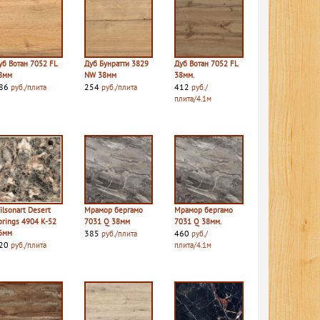
уб Вотан 7052 FL
Дуб Бунратти 3829
Дуб Вотан 7052 FL
8мм
NW 38мм
38мм.
86
254
412
руб./плита
руб./плита
руб./
плита/4.1м
ilsonart Desert
Мрамор бергамо
Мрамор бергамо
prings 4904 K-52
7031 Q 38мм
7031 Q 38мм.
6мм
385
460
руб./плита
руб./
20
руб./плита
плита/4.1м