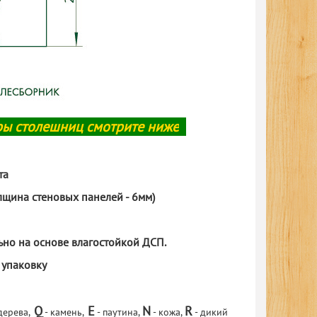
ы столешниц смотрите ниже
та
лщина стеновых панелей - 6мм)
но на основе влагостойкой ДСП.
 упаковку
Q
Е
N
R
дерева,
- камень,
- паутина,
- кожа,
- дикий