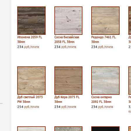
Ипонема 2059 FL
Сосна бискайская
Редондо 7461 FL
Д
38мм
2058 FL 38мм
38мм
3
234
234
234
2
руб./плита
руб./плита
руб./плита
Дуб светлый 2073
Дуб Кера 2075 FL
Сосна онтарио
Р
PW 38мм
38мм
2092 FL 38мм
3
254
234
234
3
руб./плита
руб./плита
руб./плита
п