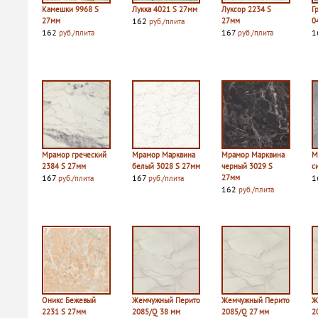
Камешки 9968 S
Лукка 4021 S 27мм
Луксор 2234 S
Г
27мм
162
27мм
0
руб./плита
162
167
1
руб./плита
руб./плита
Мрамор греческий
Мрамор Марквина
Мрамор Марквина
М
2384 S 27мм
белый 3028 S 27мм
черный 3029 S
с
167
167
27мм
1
руб./плита
руб./плита
162
руб./плита
Оникс Бежевый
Жемчужный Перито
Жемчужный Перито
Ж
2231 S 27мм
2085/Q 38 мм
2085/Q 27 мм
2