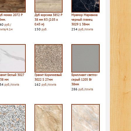
уб мокко 2072 P
Дуб корсика 3852 P
Мрамор Марквина
8мм.
38 мм R3 (2.03 х
черный глянец
40
0.43 м)
3029 1 38мм
руб./
150
254
лита/4.1м
руб.
руб./плита
ранит Белый 3027
Гранит Коричневый
Бриллиант светло-
 38 мм
3022 S 27мм
серый 1205 Br
34
162
38мм
руб./плита
руб./плита
286
руб./плита