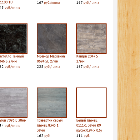
 1100 1U
167
167
руб./плита
руб./плита
45
руб./плита
астилло Темный
Мрамор Марквина
Кантри 2047 S
046 S 27мм
0694 SL 27мм
27мм
62
228
167
руб./плита
руб./плита
руб./плита
етон 7093 E 38мм
Травертин серый
Белый глянец
54
глянец 8345 1
0111/1 38мм R9
руб./плита
38мм
(кусок 0.94 х 0.6)
162
111
руб.
руб.