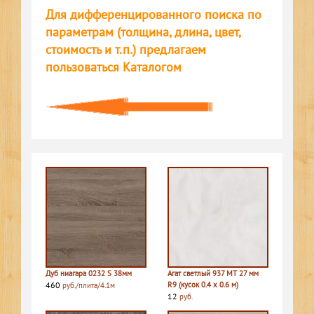
Для дифференцированного поиска по
параметрам (толщина, длина, цвет,
стоимость и т.п.) предлагаем
пользоваться Каталогом
Дуб ниагара 0232 S 38мм
Агат светлый 937 MT 27 мм
460
R9 (кусок 0.4 х 0.6 м)
руб./плита/4.1м
12
руб.