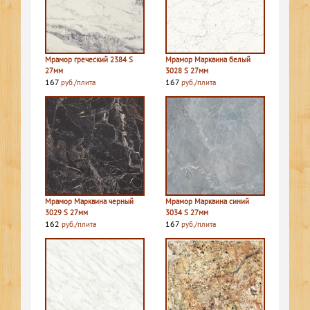
Мрамор греческий 2384 S
Мрамор Марквина белый
27мм
3028 S 27мм
167
167
руб./плита
руб./плита
Мрамор Марквина черный
Мрамор Марквина синий
3029 S 27мм
3034 S 27мм
162
167
руб./плита
руб./плита