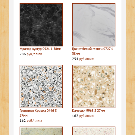
Мрамор кунгур 0921 1 38мм
Гранит белый глянец 0727 1
286
38мм
руб./плита
254
руб./плита
Гранитная Крошка 0446 S
Камешки 9968 S 27мм
27мм
162
руб./плита
162
руб./плита