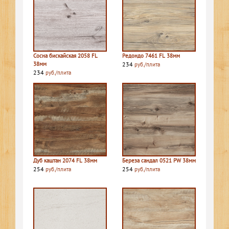
Сосна бискайская 2058 FL
Редондо 7461 FL 38мм
38мм
234
руб./плита
234
руб./плита
Дуб каштан 2074 FL 38мм
Береза сандал 0521 PW 38мм
254
254
руб./плита
руб./плита