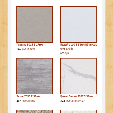
Платина 5013 S 27мм
Белый 1110 S 38мм R3 (кусок
167
0.96 х 0.6)
руб./плита
69
руб.
Бетон 7093 E 38мм
Гранит Белый 3027 S 38мм.
254
326
руб./плита
руб./плита/4.1м