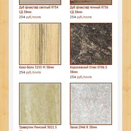
Дуб флакстаф светлый 9754
Дуб флакстаф темный 9756
СД 38мм
СД 38мм
254
254
руб./плита
руб./плита
Коко-Боло 3255 M 38мм
Королевский Опал 0706 S
254
38мм
руб./плита
254
руб./плита
Травертин Римский 3021 S
Галия 2946 R 38мм