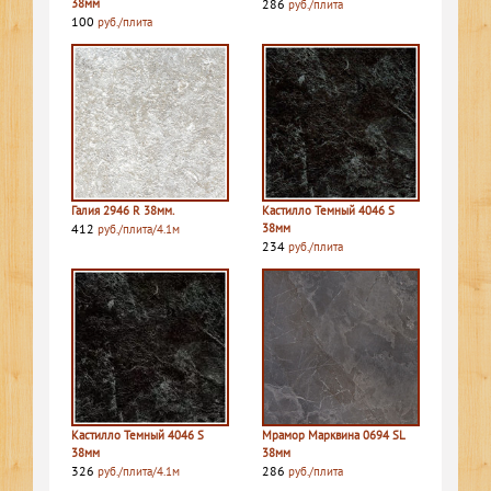
38мм
286
руб./плита
100
руб./плита
Галия 2946 R 38мм.
Кастилло Темный 4046 S
412
38мм
руб./плита/4.1м
234
руб./плита
Кастилло Темный 4046 S
Мрамор Марквина 0694 SL
38мм
38мм
326
286
руб./плита/4.1м
руб./плита