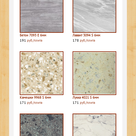
Бетон 7093 E 6мм
Лавант 3094 S 6мм
191
178
руб./плита
руб./плита
Камешки 9968 S 6мм
Лукка 4021 S 6мм
171
171
руб./плита
руб./плита