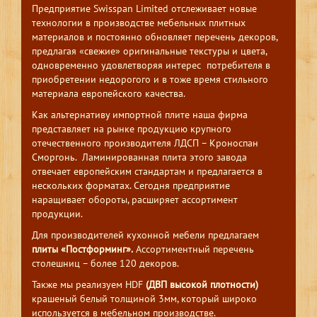
Предприятие Swisspan Limited отслеживает новые
технологии в производстве мебельных плитных
материалов и постоянно обновляет перечень декоров,
предлагая «свежие» оригинальные текстуры и цвета,
одновременно удовлетворяя интерес потребителя в
приобретении недорогого и в тоже время стильного
материала европейского качества.
Как альтернативу импортной плите наша фирма
представляет на рынке продукцию крупного
отечественного производителя ЛДСП – Кроноспан
Сморгонь. Ламинированная плита этого завода
отвечает европейским стандартам и предлагается в
нескольких форматах. Сегодня предприятие
наращивает обороты, расширяет ассортимент
продукции.
Для производителей кухонной мебели предлагаем
плиты «Постформинг».
Ассортиментный перечень
столешниц – более 120 декоров.
Также мы реализуем HDF
(ДВП высокой плотности)
крашеный белый толщиной 3мм, который широко
используется в мебельном производстве.