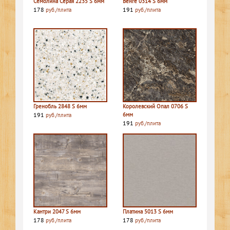
Семолина Серая 2235 S 6мм
Венге 0314 S 6мм
178
191
руб./плита
руб./плита
Гренобль 2848 S 6мм
Королевский Опал 0706 S
191
6мм
руб./плита
191
руб./плита
Кантри 2047 S 6мм
Платина 5013 S 6мм
178
178
руб./плита
руб./плита