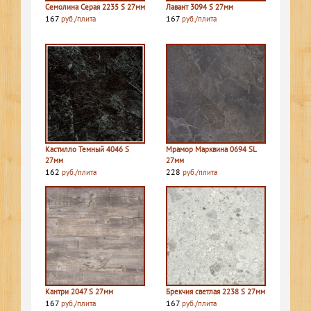
Семолина Серая 2235 S 27мм
Лавант 3094 S 27мм
167
167
руб./плита
руб./плита
Кастилло Темный 4046 S
Мрамор Марквина 0694 SL
27мм
27мм
162
228
руб./плита
руб./плита
Кантри 2047 S 27мм
Брекчия светлая 2238 S 27мм
167
167
руб./плита
руб./плита