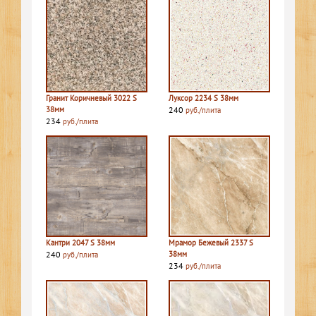
Гранит Коричневый 3022 S
Луксор 2234 S 38мм
38мм
240
руб./плита
234
руб./плита
Кантри 2047 S 38мм
Мрамор Бежевый 2337 S
240
38мм
руб./плита
234
руб./плита