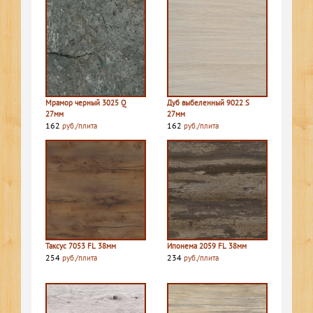
Мрамор черный 3025 Q
Дуб выбеленный 9022 S
27мм
27мм
162
162
руб./плита
руб./плита
Таксус 7053 FL 38мм
Ипонема 2059 FL 38мм
254
234
руб./плита
руб./плита