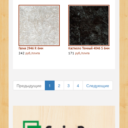
Галия 2946 R 6мм
Кастилло Темный 4046 S 6мм
242
171
руб./плита
руб./плита
Предыдущие
1
2
3
4
Следующие