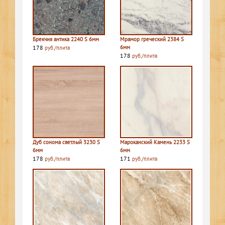
Брекчия антика 2240 S 6мм
Мрамор греческий 2384 S
178
6мм
руб./плита
178
руб./плита
Дуб сонома светлый 3230 S
Мароканский Камень 2233 S
6мм
6мм
178
171
руб./плита
руб./плита