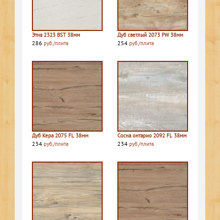
Этна 2323 BST 38мм
Дуб светлый 2073 PW 38мм
286
254
руб./плита
руб./плита
Дуб Кера 2075 FL 38мм
Сосна онтарио 2092 FL 38мм
234
234
руб./плита
руб./плита