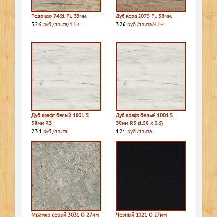
Редондо 7461 FL 38мм.
Дуб кера 2075 FL 38мм.
326
326
руб./плита/4.1м
руб./плита/4.1м
Дуб крафт белый 1001 S
Дуб крафт белый 1001 S
38мм R3
38мм R3 (1.58 х 0.6)
234
121
руб./плита
руб./плита
Мрамор серый 3031 Q 27мм
Черный 1021 Q 27мм