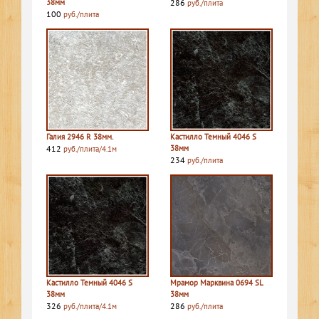
38мм
286
руб./плита
100
руб./плита
Галия 2946 R 38мм.
Кастилло Темный 4046 S
412
38мм
руб./плита/4.1м
234
руб./плита
Кастилло Темный 4046 S
Мрамор Марквина 0694 SL
38мм
38мм
326
286
руб./плита/4.1м
руб./плита