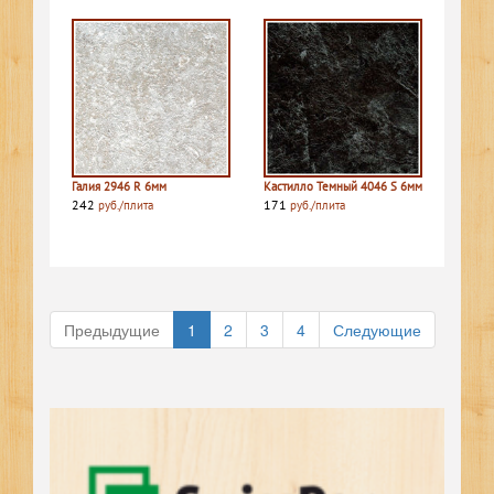
Галия 2946 R 6мм
Кастилло Темный 4046 S 6мм
242
171
руб./плита
руб./плита
Предыдущие
1
2
3
4
Следующие