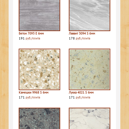
Бетон 7093 E 6мм
Лавант 3094 S 6мм
191
178
руб./плита
руб./плита
Камешки 9968 S 6мм
Лукка 4021 S 6мм
171
171
руб./плита
руб./плита