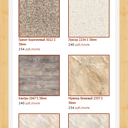
Гранит Коричневый 3022 S
Луксор 2234 S 38мм
38мм
240
руб./плита
234
руб./плита
Кантри 2047 S 38мм
Мрамор Бежевый 2337 S
240
38мм
руб./плита
234
руб./плита