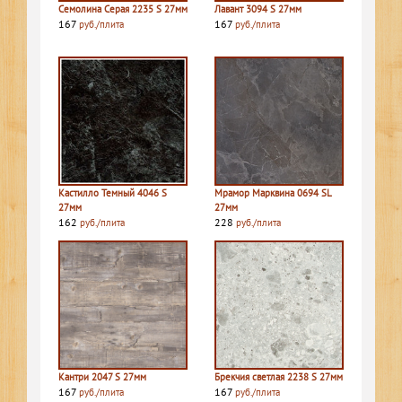
Семолина Серая 2235 S 27мм
Лавант 3094 S 27мм
167
167
руб./плита
руб./плита
Кастилло Темный 4046 S
Мрамор Марквина 0694 SL
27мм
27мм
162
228
руб./плита
руб./плита
Кантри 2047 S 27мм
Брекчия светлая 2238 S 27мм
167
167
руб./плита
руб./плита