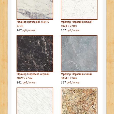
Мрамор греческий 2384 S
Мрамор Марквина белый
27мм
3028 S 27мм
167
167
руб./плита
руб./плита
Мрамор Марквина черный
Мрамор Марквина синий
3029 S 27мм
3034 S 27мм
162
167
руб./плита
руб./плита