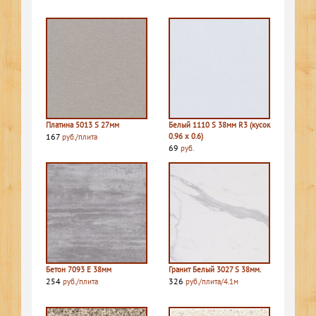
Платина 5013 S 27мм
Белый 1110 S 38мм R3 (кусок
167
0.96 х 0.6)
руб./плита
69
руб.
Бетон 7093 E 38мм
Гранит Белый 3027 S 38мм.
254
326
руб./плита
руб./плита/4.1м