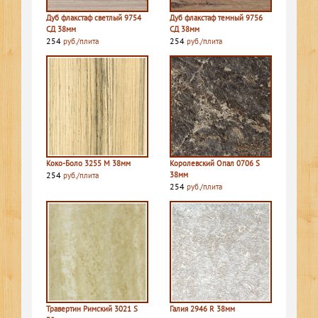
Дуб флакстаф светлый 9754
Дуб флакстаф темный 9756
СД 38мм
СД 38мм
254
254
руб./плита
руб./плита
Коко-Боло 3255 M 38мм
Королевский Опал 0706 S
254
38мм
руб./плита
254
руб./плита
Травертин Римский 3021 S
Галия 2946 R 38мм