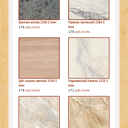
Брекчия антика 2240 S 6мм
Мрамор греческий 2384 S
178
6мм
руб./плита
178
руб./плита
Дуб сонома светлый 3230 S
Мароканский Камень 2233 S
6мм
6мм
178
171
руб./плита
руб./плита