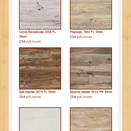
Сосна бискайская 2058 FL
Редондо 7461 FL 38мм
38мм
234
руб./плита
234
руб./плита
Дуб каштан 2074 FL 38мм
Береза сандал 0521 PW 38мм
254
254
руб./плита
руб./плита