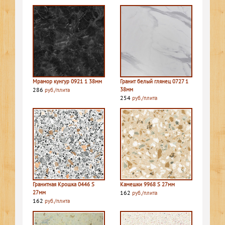
Мрамор кунгур 0921 1 38мм
Гранит белый глянец 0727 1
286
38мм
руб./плита
254
руб./плита
Гранитная Крошка 0446 S
Камешки 9968 S 27мм
27мм
162
руб./плита
162
руб./плита