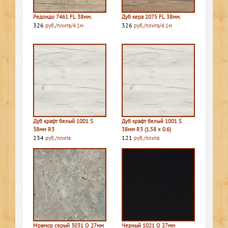
Редондо 7461 FL 38мм.
Дуб кера 2075 FL 38мм.
326
326
руб./плита/4.1м
руб./плита/4.1м
Дуб крафт белый 1001 S
Дуб крафт белый 1001 S
38мм R3
38мм R3 (1.58 х 0.6)
234
121
руб./плита
руб./плита
Мрамор серый 3031 Q 27мм
Черный 1021 Q 27мм