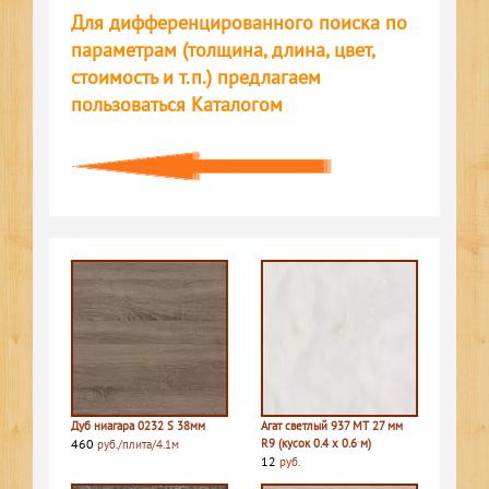
Для дифференцированного поиска по
параметрам (толщина, длина, цвет,
стоимость и т.п.) предлагаем
пользоваться Каталогом
Дуб ниагара 0232 S 38мм
Агат светлый 937 MT 27 мм
460
R9 (кусок 0.4 х 0.6 м)
руб./плита/4.1м
12
руб.