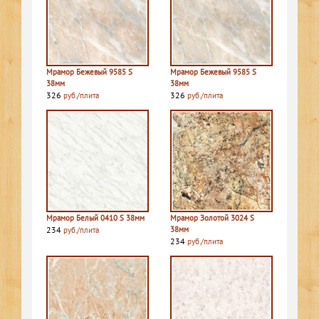
Мрамор Бежевый 9585 S
Мрамор Бежевый 9585 S
38мм
38мм
326
326
руб./плита
руб./плита
Мрамор Белый 0410 S 38мм
Мрамор Золотой 3024 S
234
38мм
руб./плита
234
руб./плита