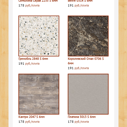
Семолина Серая 2235 S 6мм
Венге 0314 S 6мм
178
191
руб./плита
руб./плита
Гренобль 2848 S 6мм
Королевский Опал 0706 S
191
6мм
руб./плита
191
руб./плита
Кантри 2047 S 6мм
Платина 5013 S 6мм
178
178
руб./плита
руб./плита