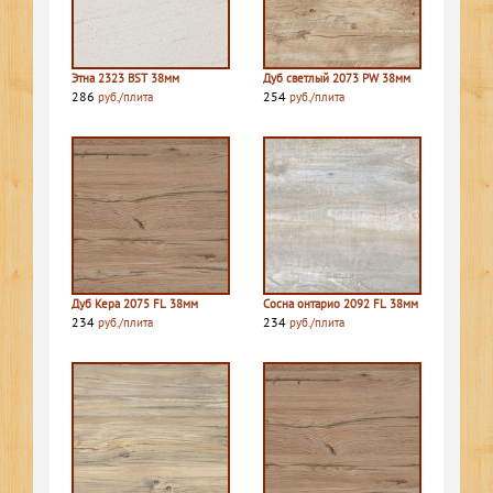
Этна 2323 BST 38мм
Дуб светлый 2073 PW 38мм
286
254
руб./плита
руб./плита
Дуб Кера 2075 FL 38мм
Сосна онтарио 2092 FL 38мм
234
234
руб./плита
руб./плита