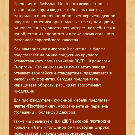
Предприятие Swisspan Limited отслеживает новые
технологии в производстве мебельных плитных
материалов и постоянно обновляет перечень декоров,
предлагая «свежие» оригинальные текстуры и цвета,
одновременно удовлетворяя интерес потребителя в
приобретении недорогого и в тоже время стильного
материала европейского качества.
Как альтернативу импортной плите наша фирма
представляет на рынке продукцию крупного
отечественного производителя ЛДСП – Кроноспан
Сморгонь. Ламинированная плита этого завода
отвечает европейским стандартам и предлагается в
нескольких форматах. Сегодня предприятие
наращивает обороты, расширяет ассортимент
продукции.
Для производителей кухонной мебели предлагаем
плиты «Постформинг».
Ассортиментный перечень
столешниц – более 120 декоров.
Также мы реализуем HDF
(ДВП высокой плотности)
крашеный белый толщиной 3мм, который широко
используется в мебельном производстве.