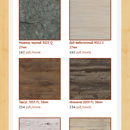
Мрамор черный 3025 Q
Дуб выбеленный 9022 S
27мм
27мм
162
162
руб./плита
руб./плита
Таксус 7053 FL 38мм
Ипонема 2059 FL 38мм
254
234
руб./плита
руб./плита