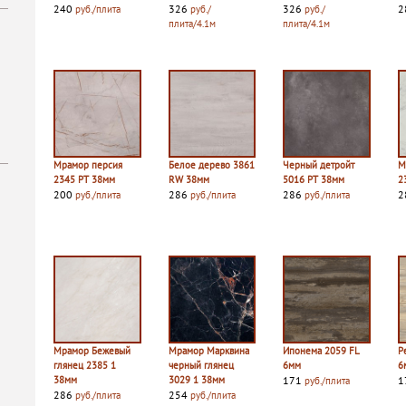
240
326
326
2
руб./плита
руб./
руб./
плита/4.1м
плита/4.1м
Мрамор персия
Белое дерево 3861
Черный детройт
М
2345 PT 38мм
RW 38мм
5016 PT 38мм
2
200
286
286
2
руб./плита
руб./плита
руб./плита
Мрамор Бежевый
Мрамор Марквина
Ипонема 2059 FL
Р
глянец 2385 1
черный глянец
6мм
6
38мм
3029 1 38мм
171
1
руб./плита
286
254
руб./плита
руб./плита