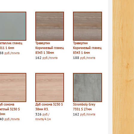
еталлик глянец
Травертин
Травертин
811 1 6мм
Коричневый глянец
Коричневый глянец
88
8343 1 38мм
8343 1 6мм
руб./плита
162
188
руб./плита
руб./плита
уб сонома
Дуб сонома 3230 S
Stromboly Grey
ветлый 3230 S
38мм R3.
7351 S 27мм
8мм
326
162
руб./
руб./плита
40
руб./плита
плита/4.1м