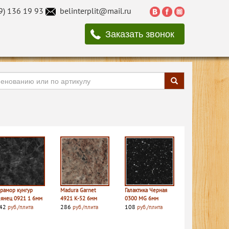
9) 136 19 93
belinterplit@mail.ru
Заказать звонок
рамор кунгур
Madura Garnet
Галактика Черная
лянец 0921 1 6мм
4921 K-52 6мм
0300 MG 6мм
42
286
108
руб./плита
руб./плита
руб./плита