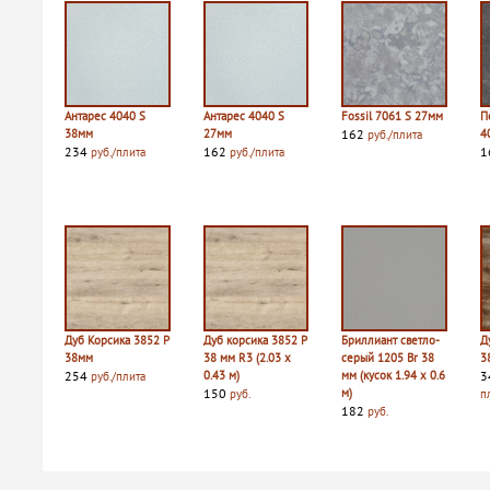
Антарес 4040 S
Антарес 4040 S
Fossil 7061 S 27мм
П
38мм
27мм
162
4
руб./плита
234
162
1
руб./плита
руб./плита
Дуб Корсика 3852 P
Дуб корсика 3852 P
Бриллиант светло-
Д
38мм
38 мм R3 (2.03 х
серый 1205 Br 38
3
254
0.43 м)
мм (кусок 1.94 х 0.6
3
руб./плита
150
м)
руб.
п
182
руб.