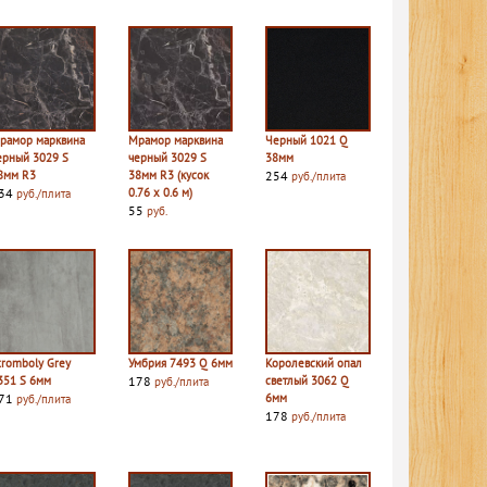
рамор марквина
Мрамор марквина
Черный 1021 Q
ерный 3029 S
черный 3029 S
38мм
8мм R3
38мм R3 (кусок
254
руб./плита
34
0.76 х 0.6 м)
руб./плита
55
руб.
tromboly Grey
Умбрия 7493 Q 6мм
Королевский опал
351 S 6мм
178
светлый 3062 Q
руб./плита
71
6мм
руб./плита
178
руб./плита