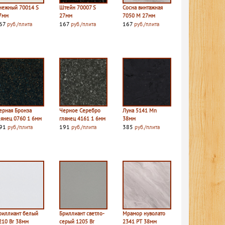
нежный 70014 S
Штейн 70007 S
Сосна винтажная
7мм
27мм
7050 M 27мм
67
167
167
руб./плита
руб./плита
руб./плита
ерная Бронза
Черное Серебро
Луна 5141 Mn
лянец 0760 1 6мм
глянец 4161 1 6мм
38мм
91
191
385
руб./плита
руб./плита
руб./плита
риллиант белый
Бриллиант светло-
Мрамор нуволато
210 Br 38мм
серый 1205 Br
2341 PT 38мм