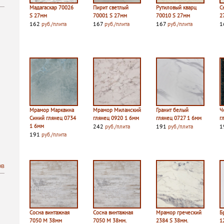
Мадагаскар 70026
Пирит светлый
Рутиловый кварц
С
S 27мм
70001 S 27мм
70010 S 27мм
2
162
167
167
1
руб./плита
руб./плита
руб./плита
Мрамор Марквина
Мрамор Миланский
Гранит белый
Ч
Синий глянец 0734
глянец 0920 1 6мм
глянец 0727 1 6мм
г
1 6мм
242
191
1
руб./плита
руб./плита
191
руб./плита
ов
Сосна винтажная
Сосна винтажная
Мрамор греческий
Б
7050 M 38мм
7050 M 38мм.
2384 S 38мм.
1