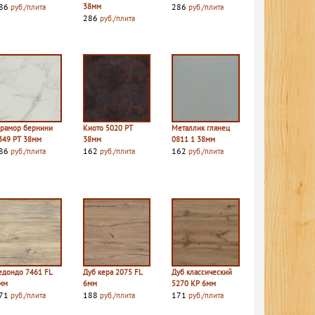
86
38мм
286
руб./плита
руб./плита
286
руб./плита
рамор бернини
Киото 5020 PT
Металлик глянец
349 PT 38мм
38мм
0811 1 38мм
86
162
162
руб./плита
руб./плита
руб./плита
едондо 7461 FL
Дуб кера 2075 FL
Дуб классический
мм
6мм
5270 КР 6мм
71
188
171
руб./плита
руб./плита
руб./плита