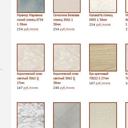
Мрамор Марквина
Семолина Бежевая
Калакатта глянец
М
синий глянец 0734
глянец 3042 1
0905 1 38мм
б
1 38мм
38мм
254
1
руб./плита
254
254
2
руб./плита
руб./плита
Королевский опал
Королевский опал
Бук кремовый
К
светлый 3062 Q
светлый 3062 Q
70022 S 27мм
7
27мм
38мм
167
1
руб./плита
167
240
руб./плита
руб./плита