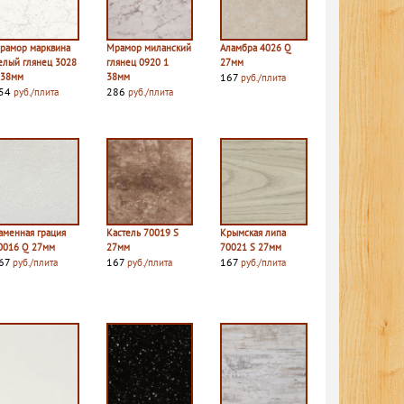
рамор марквина
Мрамор миланский
Аламбра 4026 Q
елый глянец 3028
глянец 0920 1
27мм
 38мм
38мм
167
руб./плита
54
286
руб./плита
руб./плита
аменная грация
Кастель 70019 S
Крымская липа
0016 Q 27мм
27мм
70021 S 27мм
67
167
167
руб./плита
руб./плита
руб./плита