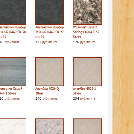
льпийский Шифер
Альпийский Шифер
Wilsonart Desert
емный 0449 СК 38
Темный 0449 СК 27
Springs 4904 K-52
м R9
мм R9
56мм
40
167
120
руб./плита
руб./плита
руб./плита
равертин Серый
Аламбра 4026 Q
Аламбра 4026 1
344 1 56мм
38мм
38мм
20
240
254
руб./плита
руб./плита
руб./плита