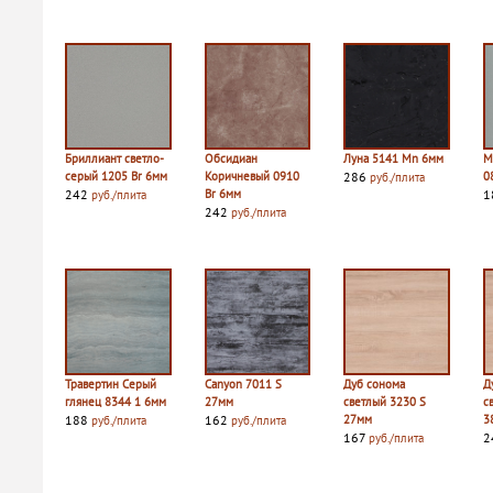
Бриллиант светло-
Обсидиан
Луна 5141 Mn 6мм
М
серый 1205 Br 6мм
Коричневый 0910
286
0
руб./плита
242
Br 6мм
1
руб./плита
242
руб./плита
Травертин Серый
Canyon 7011 S
Дуб сонома
Д
глянец 8344 1 6мм
27мм
светлый 3230 S
с
188
162
27мм
3
руб./плита
руб./плита
167
2
руб./плита