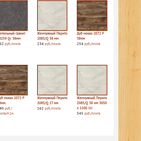
епельный гранит
Жемчужный Перито
Дуб мокко 2072 P
0259 Qr 38мм
2085/Q 38 мм
38мм
62
234
254
руб./плита
руб./плита
руб./плита
уб мокко 2072 P
Жемчужный Перито
Жемчужный Перито
8мм.
2085/Q 27 мм
2085/Q 38 мм 3050
40
162
х 1100 1U
руб./
руб./плита
545
лита/4.1м
руб./плита