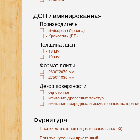
ДСП ламинированная
Производитель
Swisspan (Украина)
Кроноспан (РБ)
Толщина лдсп
18 мм
10 мм
Формат плиты
2800*2070 мм
2750*1830 мм
Декор поверхности
однотонная
имитация древесных текстур
имитация природных и искуственных материал
Фурнитура
Планки для столешниц (стеновых панелей)
Плинтус кухонный пристенный