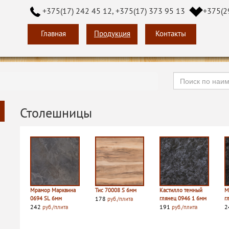
+375(17) 242 45 12, +375(17) 373 95 13
+375(2
Главная
Продукция
Контакты
Столешницы
Мрамор Марквина
Тис 70008 S 6мм
Кастилло темный
М
0694 SL 6мм
178
глянец 0946 1 6мм
г
руб./плита
242
191
2
руб./плита
руб./плита