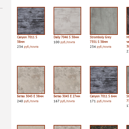
Canyon 7011 S
Daily 7046 S 38мм
Stromboly Grey
М
38мм
100
7351 S 38мм
ч
руб./плита
234
234
3
руб./плита
руб./плита
2
Бетао 3045 E 38мм
Бетао 3045 E 27мм
Canyon 7011 S 6мм
S
240
167
171
7
руб./плита
руб./плита
руб./плита
1