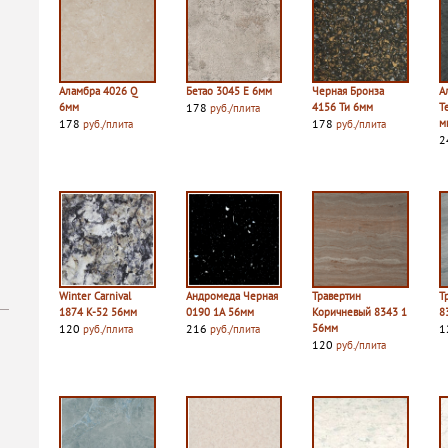
Аламбра 4026 Q
Бетао 3045 E 6мм
Черная Бронза
А
6мм
178
4156 Ти 6мм
Т
руб./плита
178
178
м
руб./плита
руб./плита
2
Winter Carnival
Андромеда Черная
Травертин
Т
1874 K-52 56мм
0190 1A 56мм
Коричневый 8343 1
8
120
216
56мм
1
руб./плита
руб./плита
120
руб./плита