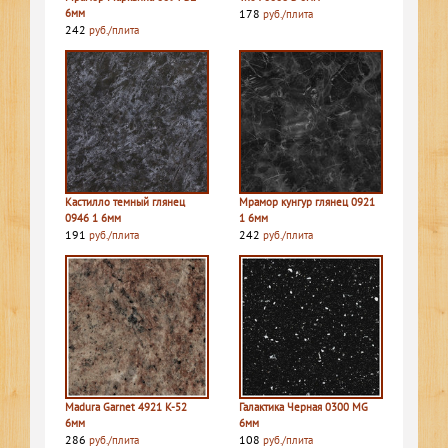
6мм
178
руб./плита
242
руб./плита
Кастилло темный глянец
Мрамор кунгур глянец 0921
0946 1 6мм
1 6мм
191
242
руб./плита
руб./плита
Madura Garnet 4921 K-52
Галактика Черная 0300 MG
6мм
6мм
286
108
руб./плита
руб./плита