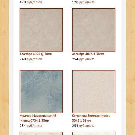
120
120
руб./плита
руб./плита
Аламбра 4026 Q 38мм
Аламбра 4026 1 38мм
240
254
руб./плита
руб./плита
Мрамор Марквина синий
Семолина Бежевая глянец
глянец 0734 1 38мм
3042 1 38мм
254
254
руб./плита
руб./плита