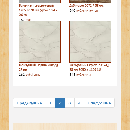
Бриллиант светло-серый
Дуб мокко 2072 P 38мм.
1205 Br 38 мм (кусок 1.94 х
340
руб./плита/4.1м
0.6 м)
182
руб.
Жемчужный Перито 2085/Q
Жемчужный Перито 2085/Q
27 мм
38 мм 3050 х 1100 1U
162
545
руб./плита
руб./плита
Предыдущие
1
2
3
4
Следующие