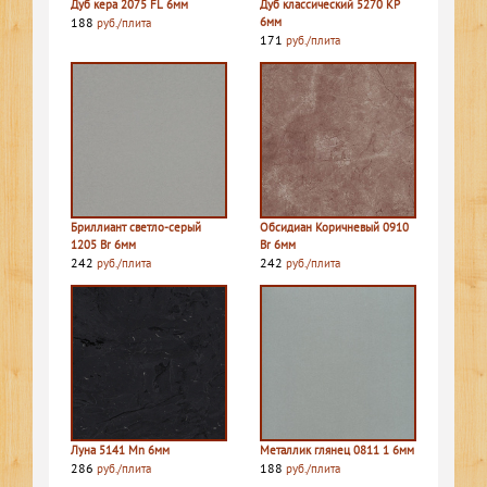
Дуб кера 2075 FL 6мм
Дуб классический 5270 КР
188
6мм
руб./плита
171
руб./плита
Бриллиант светло-серый
Обсидиан Коричневый 0910
1205 Br 6мм
Br 6мм
242
242
руб./плита
руб./плита
Луна 5141 Mn 6мм
Металлик глянец 0811 1 6мм
286
188
руб./плита
руб./плита