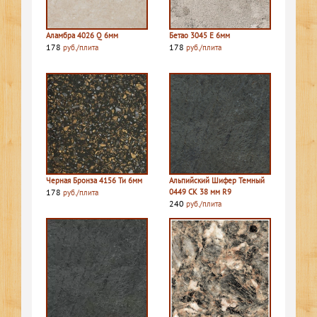
Аламбра 4026 Q 6мм
Бетао 3045 E 6мм
178
178
руб./плита
руб./плита
Черная Бронза 4156 Ти 6мм
Альпийский Шифер Темный
178
0449 СК 38 мм R9
руб./плита
240
руб./плита