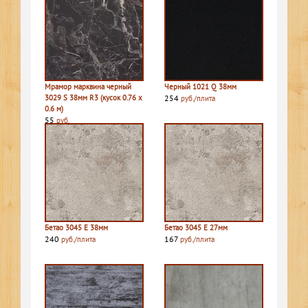
Мрамор марквина черный
Черный 1021 Q 38мм
3029 S 38мм R3 (кусок 0.76 х
254
руб./плита
0.6 м)
55
руб.
Бетао 3045 E 38мм
Бетао 3045 E 27мм
240
167
руб./плита
руб./плита