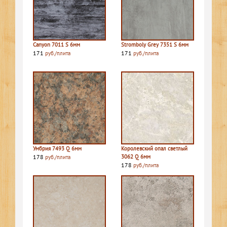
Canyon 7011 S 6мм
Stromboly Grey 7351 S 6мм
171
171
руб./плита
руб./плита
Умбрия 7493 Q 6мм
Королевский опал светлый
178
3062 Q 6мм
руб./плита
178
руб./плита