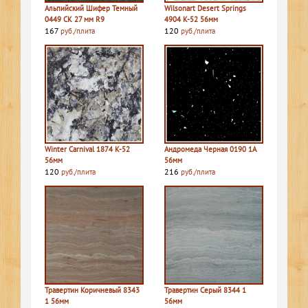
Альпийский Шифер Темный
Wilsonart Desert Springs
0449 СК 27 мм R9
4904 K-52 56мм
167
120
руб./плита
руб./плита
Winter Carnival 1874 K-52
Андромеда Черная 0190 1A
56мм
56мм
120
216
руб./плита
руб./плита
Травертин Коричневый 8343
Травертин Серый 8344 1
1 56мм
56мм