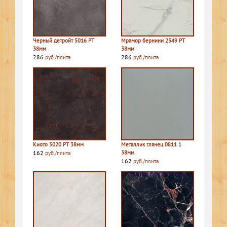
Черный детройт 5016 PT
Мрамор бернини 2349 PT
38мм
38мм
286
286
руб./плита
руб./плита
Киото 5020 PT 38мм
Металлик глянец 0811 1
162
38мм
руб./плита
162
руб./плита