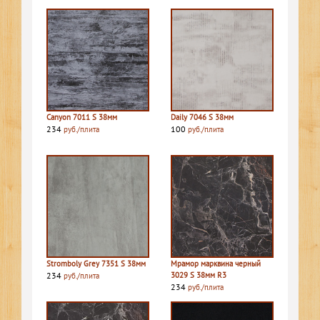
Canyon 7011 S 38мм
Daily 7046 S 38мм
234
100
руб./плита
руб./плита
Stromboly Grey 7351 S 38мм
Мрамор марквина черный
234
3029 S 38мм R3
руб./плита
234
руб./плита