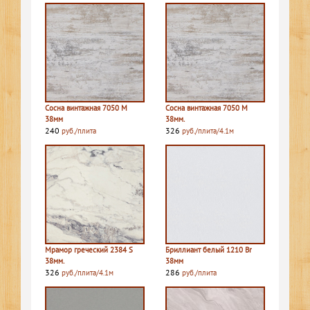
Сосна винтажная 7050 M
Сосна винтажная 7050 M
38мм
38мм.
240
326
руб./плита
руб./плита/4.1м
Мрамор греческий 2384 S
Бриллиант белый 1210 Br
38мм.
38мм
326
286
руб./плита/4.1м
руб./плита