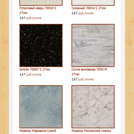
Рутиловый кварц 70010 S
Снежный 70014 S 27мм
27мм
167
руб./плита
167
руб./плита
Штейн 70007 S 27мм
Сосна винтажная 7050 M
167
27мм
руб./плита
167
руб./плита
Мрамор Марквина Синий
Мрамор Миланский глянец