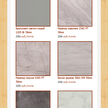
Бриллиант светло-серый
Мрамор нуволато 2341 PT
1205 Br 38мм
38мм
286
286
руб./плита
руб./плита
Мрамор персия 2345 PT
Белое дерево 3861 RW 38мм
38мм
286
руб./плита
200
руб./плита