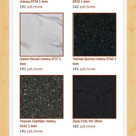
глянец 0734 1 6мм
0920 1 6мм
191
242
руб./плита
руб./плита
Гранит белый глянец 0727 1
Черная Бронза глянец 0760 1
6мм
6мм
191
191
руб./плита
руб./плита
Черное Серебро глянец
Луна 5141 Mn 38мм
4161 1 6мм
385
руб./плита
191
руб./плита