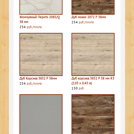
Жемчужный Перито 2085/Q
Дуб мокко 2072 P 38мм
38 мм
254
руб./плита
234
руб./плита
Дуб Корсика 3852 P 38мм
Дуб корсика 3852 P 38 мм R3
254
(2.03 х 0.43 м)
руб./плита
150
руб.