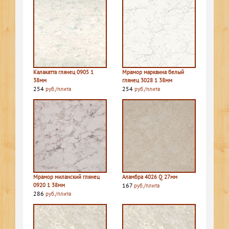
Калакатта глянец 0905 1
Мрамор марквина белый
38мм
глянец 3028 1 38мм
254
254
руб./плита
руб./плита
Мрамор миланский глянец
Аламбра 4026 Q 27мм
0920 1 38мм
167
руб./плита
286
руб./плита