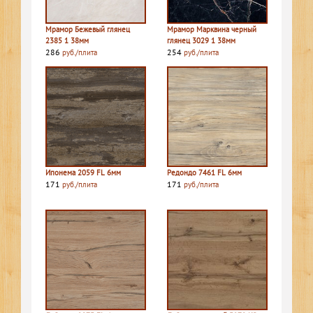
Мрамор Бежевый глянец
Мрамор Марквина черный
2385 1 38мм
глянец 3029 1 38мм
286
254
руб./плита
руб./плита
Ипонема 2059 FL 6мм
Редондо 7461 FL 6мм
171
171
руб./плита
руб./плита