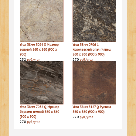
Угол 38мм 3024 S Мрамор
Угол 38мм 0706 1
золотой 860 х 860 (900 х
Королевский опал глянец
900)
860 х 860 (900 х 900)
252
270
руб./угол
руб./угол
Угол 38мм 7032 Q Мрамор
Угол 38мм 5127 Q Рустика
бергамо темный 860 х 860
860 х 860 (900 х 900)
(900 х 900)
270
руб./угол
270
руб./угол