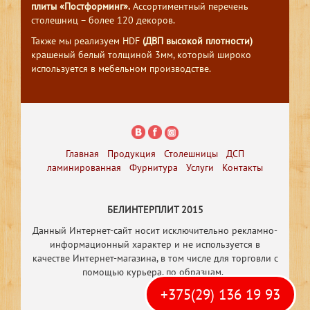
плиты «Постформинг».
Ассортиментный перечень
столешниц – более 120 декоров.
Также мы реализуем HDF
(ДВП высокой плотности)
крашеный белый толщиной 3мм, который широко
используется в мебельном производстве.
Главная
Продукция
Столешницы
ДСП
ламинированная
Фурнитура
Услуги
Контакты
БЕЛИНТЕРПЛИТ 2015
Данный Интернет-сайт носит исключительно рекламно-
информационный характер и не используется в
качестве Интернет-магазина, в том числе
для торговли с
помощью курьера, по образцам.
+375(29) 136 19 93
Р
азработка
сайта
webguru.by