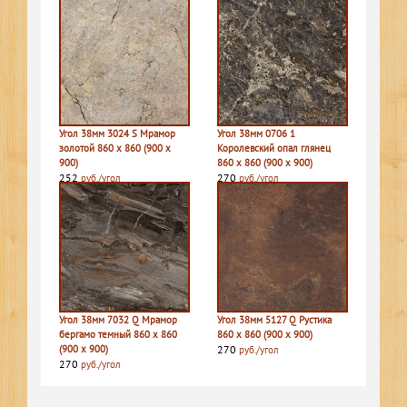
Угол 38мм 3024 S Мрамор
Угол 38мм 0706 1
золотой 860 х 860 (900 х
Королевский опал глянец
900)
860 х 860 (900 х 900)
252
270
руб./угол
руб./угол
Угол 38мм 7032 Q Мрамор
Угол 38мм 5127 Q Рустика
бергамо темный 860 х 860
860 х 860 (900 х 900)
(900 х 900)
270
руб./угол
270
руб./угол