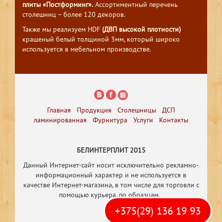
плиты «Постформинг».
Ассортиментный перечень
столешниц – более 120 декоров.
Также мы реализуем HDF
(ДВП высокой плотности)
крашеный белый толщиной 3мм, который широко
используется в мебельном производстве.
Главная
Продукция
Столешницы
ДСП
ламинированная
Фурнитура
Услуги
Контакты
БЕЛИНТЕРПЛИТ 2015
Данный Интернет-сайт носит исключительно рекламно-
информационный характер и не используется в
качестве Интернет-магазина, в том числе
для торговли с
помощью курьера, по образцам.
+375(29) 136 19 93
Р
азработка
сайта
webguru.by