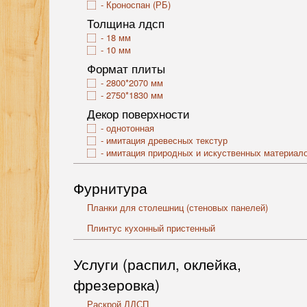
Кроноспан (РБ)
Толщина лдсп
18 мм
10 мм
Формат плиты
2800*2070 мм
2750*1830 мм
Декор поверхности
однотонная
имитация древесных текстур
имитация природных и искуственных материал
Фурнитура
Планки для столешниц (стеновых панелей)
Плинтус кухонный пристенный
Услуги (распил, оклейка,
фрезеровка)
Раскрой ЛДСП