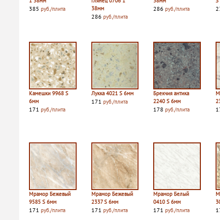
1 38мм
глянец 0706 1
38мм
S
385
38мм
286
2
руб./плита
руб./плита
286
руб./плита
Камешки 9968 S
Лукка 4021 S 6мм
Брекчия антика
М
6мм
171
2240 S 6мм
2
руб./плита
171
178
1
руб./плита
руб./плита
Мрамор Бежевый
Мрамор Бежевый
Мрамор Белый
М
9585 S 6мм
2337 S 6мм
0410 S 6мм
3
171
171
171
1
руб./плита
руб./плита
руб./плита