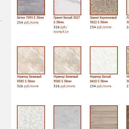
Бетон 7093 E 38мм
Гранит Белый 3027
Гранит Коричневый
Л
254
S 38мм.
3022 S 38мм
3
руб./плита
326
234
2
руб./
руб./плита
плита/4.1м
Мрамор Бежевый
Мрамор Бежевый
Мрамор Белый
М
9585 S 38мм
9585 S 38мм
0410 S 38мм
3
326
326
234
2
руб./плита
руб./плита
руб./плита