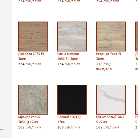
234
234
254
2
руб./плита
руб./плита
руб./плита
Дуб Кера 2075 FL
Сосна онтарио
Редондо 7461 FL
Д
38мм
2092 FL 38мм
38мм.
3
234
234
326
3
руб./плита
руб./плита
руб./
плита/4.1м
п
Мрамор серый
Черный 1021 Q
Гранит Белый 3027
Г
3031 Q 27мм
27мм
S 27мм
S
162
208
162
2
руб./плита
руб./плита
руб./плита