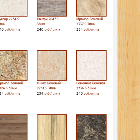
уксор 2234 S
Кантри 2047 S
Мрамор Бежевый
8мм
38мм
2337 S 38мм
40
240
234
руб./плита
руб./плита
руб./плита
рамор Золотой
Оникс Бежевый
Семолина Бежевая
024 S 38мм
2231 S 38мм
2236 S 38мм
34
234
240
руб./плита
руб./плита
руб./плита