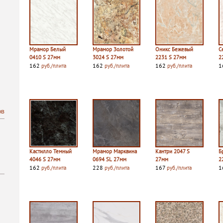
Мрамор Белый
Мрамор Золотой
Оникс Бежевый
С
0410 S 27мм
3024 S 27мм
2231 S 27мм
2
162
162
162
1
руб./плита
руб./плита
руб./плита
ов
Кастилло Темный
Мрамор Марквина
Кантри 2047 S
Б
4046 S 27мм
0694 SL 27мм
27мм
2
162
228
167
1
руб./плита
руб./плита
руб./плита