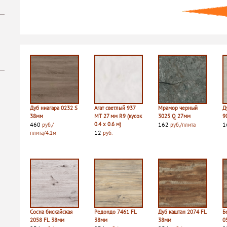
Дуб ниагара 0232 S
Агат светлый 937
Мрамор черный
Д
38мм
MT 27 мм R9 (кусок
3025 Q 27мм
9
460
0.4 х 0.6 м)
162
1
руб./
руб./плита
12
плита/4.1м
руб.
Сосна бискайская
Редондо 7461 FL
Дуб каштан 2074 FL
Б
2058 FL 38мм
38мм
38мм
0