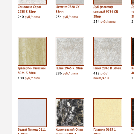
Семолина Серая
Цемент 0720 СК
Дуб флакстаф
Д
2235 S 38мм
38мм
светлый 9754 СД
т
240
254
38мм
3
руб./плита
руб./плита
254
2
руб./плита
Травертин Римский
Галия 2946 R 38мм
Галия 2946 R 38мм.
К
3021 S 38мм
286
412
4
руб./плита
руб./
100
2
руб./плита
плита/4.1м
Белый Глянец 0111
Королевский Опал
Платина 0685 1
Ч