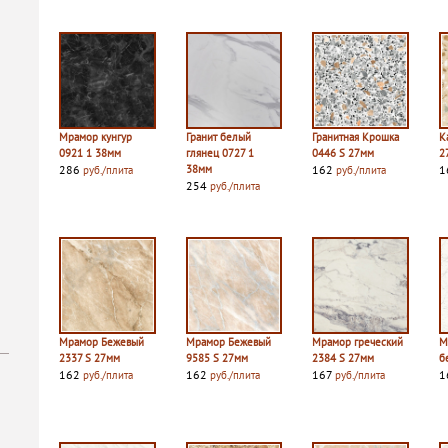
Мрамор кунгур
Гранит белый
Гранитная Крошка
К
0921 1 38мм
глянец 0727 1
0446 S 27мм
2
286
38мм
162
1
руб./плита
руб./плита
254
руб./плита
Мрамор Бежевый
Мрамор Бежевый
Мрамор греческий
М
2337 S 27мм
9585 S 27мм
2384 S 27мм
б
162
162
167
1
руб./плита
руб./плита
руб./плита