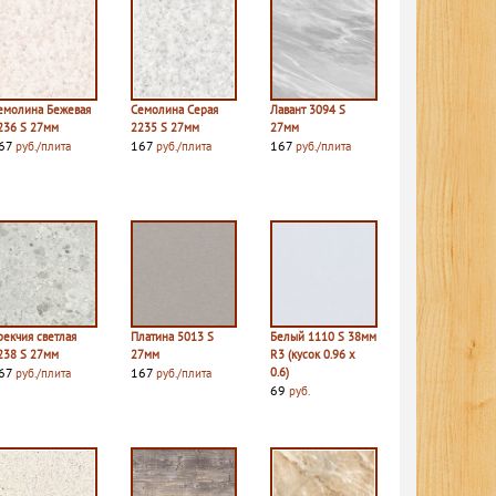
емолина Бежевая
Семолина Серая
Лавант 3094 S
236 S 27мм
2235 S 27мм
27мм
67
167
167
руб./плита
руб./плита
руб./плита
рекчия светлая
Платина 5013 S
Белый 1110 S 38мм
238 S 27мм
27мм
R3 (кусок 0.96 х
67
167
0.6)
руб./плита
руб./плита
69
руб.