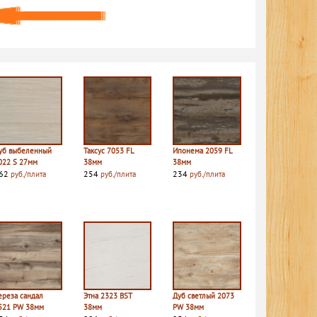
уб выбеленный
Таксус 7053 FL
Ипонема 2059 FL
022 S 27мм
38мм
38мм
62
254
234
руб./плита
руб./плита
руб./плита
ереза сандал
Этна 2323 BST
Дуб светлый 2073
521 PW 38мм
38мм
PW 38мм