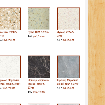
амешки 9968 S
Лукка 4021 S 27мм
Луксор 2234 S
7мм
162
27мм
руб./плита
62
167
руб./плита
руб./плита
рамор Марквина
Мрамор Марквина
Мрамор Марквина
елый 3028 S 27мм
черный 3029 S
синий 3034 S 27мм
67
27мм
167
руб./плита
руб./плита
162
руб./плита