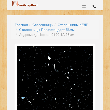
Главная
Столешницы
Столешницы КЕДР
Cтолешницы Профстандарт 56мм
Андромеда Черная 0190 1A 56мм