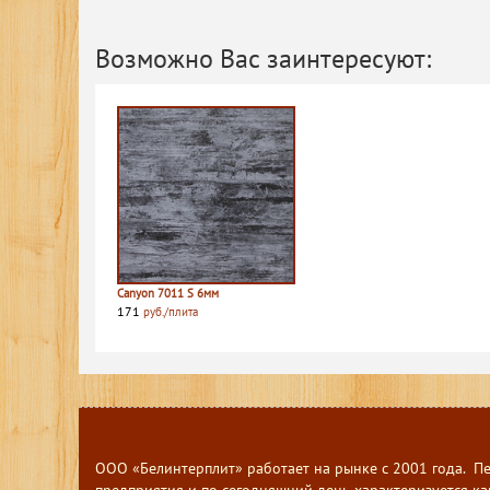
Возможно Вас заинтересуют:
Canyon 7011 S 6мм
171
руб./плита
ООО «Белинтерплит» работает на рынке с 2001 года. П