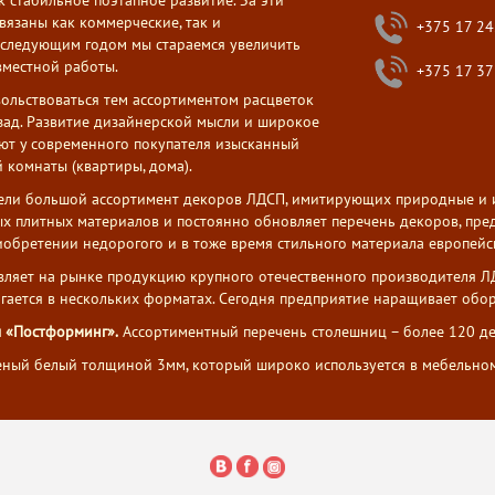
 стабильное поэтапное развитие. За эти
вязаны как коммерческие, так и
+375 17 24
следующим годом мы стараемся увеличить
вместной работы.
+375 17 37
ольствоваться тем ассортиментом расцветок
зад. Развитие дизайнерской мысли и широкое
ют у современного покупателя изысканный
 комнаты (квартиры, дома).
ели большой ассортимент декоров ЛДСП, имитирующих природные и ис
х плитных материалов и постоянно обновляет перечень декоров, пред
обретении недорогого и в тоже время стильного материала европейск
вляет на рынке продукцию крупного отечественного производителя 
агается в нескольких форматах. Сегодня предприятие наращивает обо
 «Постформинг».
Ассортиментный перечень столешниц – более 120 де
ный белый толщиной 3мм, который широко используется в мебельном