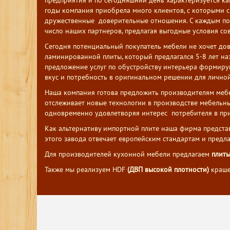
предприятия и по сегодняшний день характеризуется как
годы компания приобрела много клиентов, с которыми с
дружественные доверительные отношения. С каждым по
число наших партнеров, предлагая выгодные условия со
Сегодня потенциальный покупатель мебели не хочет дов
ламинированной плиты, который предлагался 5-8 лет на
предложение услуг по обустройству интерьера формиру
вкус и потребность в оригинальном решении для личной
Наша компания готова предложить производителям меб
отслеживает новые технологии в производстве мебельны
одновременно удовлетворяя интерес потребителя в при
Как альтернативу импортной плите наша фирма предста
этого завода отвечает европейским стандартам и предл
Для производителей кухонной мебели предлагаем
плиты
Также мы реализуем HDF
(ДВП высокой плотности)
краше