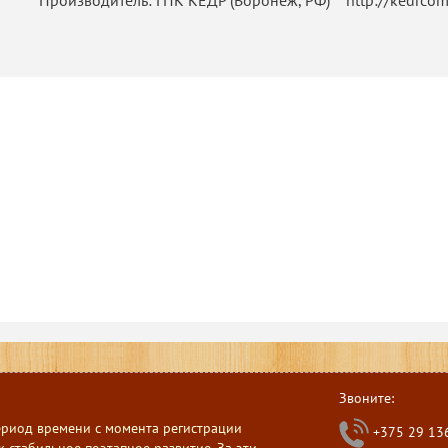
Производитель: ГПК КЕДР (Воронеж, РФ) http://kedrcom
Звоните:
ериод времени с момента регистрации
+375 29 13