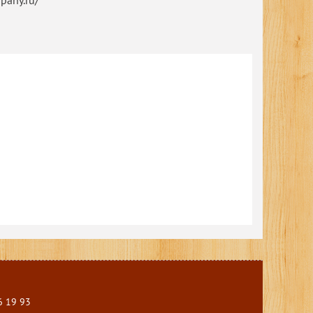
pany.ru/
6 19 93